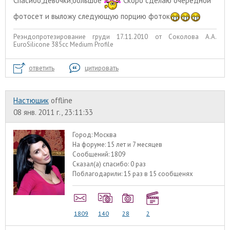
Спасибо,девочки,большое
Скоро сделаю очередной
фотосет и выложу следующую порцию фоток
Реэндопротезирование груди 17.11.2010 от Соколова А.А.
EuroSilicone 385сс Medium Profile
ответить
цитировать
Настюшик
offline
08 янв. 2011 г., 23:11:33
Город:
Москва
На форуме:
15 лет и 7 месяцев
Сообщений:
1809
Сказал(а) спасибо:
0 раз
Поблагодарили:
15 раз в 15 сообщенях
1809
140
28
2