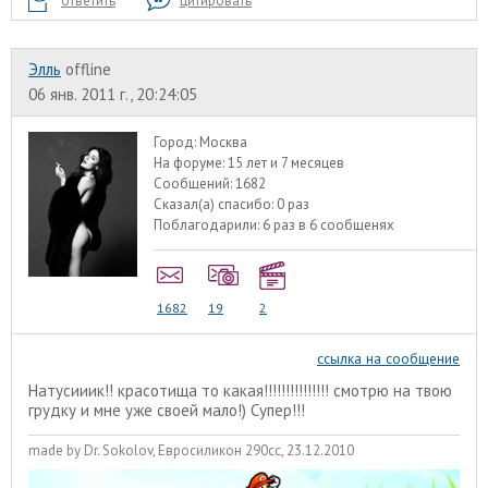
ответить
цитировать
Элль
offline
06 янв. 2011 г., 20:24:05
Город:
Москва
На форуме:
15 лет и 7 месяцев
Сообщений:
1682
Сказал(а) спасибо:
0 раз
Поблагодарили:
6 раз в 6 сообщенях
1682
19
2
ссылка на сообщение
Натусииик!! красотища то какая!!!!!!!!!!!!!!! смотрю на твою
грудку и мне уже своей мало!) Супер!!!
made by Dr. Sokolov, Евросиликон 290сс, 23.12.2010