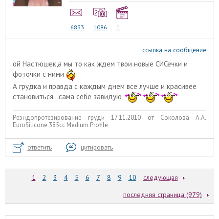
6833
1086
1
ссылка на сообщение
ой Настюшек,а мы то как ждем твои новые СИСечки и
фоточки с ними
А грудка и правда с каждым днем все лучше и красивее
становиться...сама себе завидую
Реэндопротезирование груди 17.11.2010 от Соколова А.А.
EuroSilicone 385сс Medium Profile
ответить
цитировать
1
2
3
4
5
6
7
8
9
10
следующая
последняя страница (979)