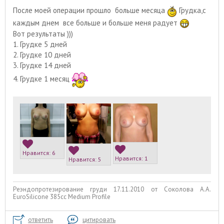
После моей операции прошло больше месяца
Грудка,с
каждым дн
ем все больше и больше меня радует
Вот результаты )))
1. Грудке 5 дней
2. Грудке 10 дней
3. Грудке 14 дней
4. Грудке 1 месяц
Нравится:
6
Нравится:
1
Нравится:
5
Реэндопротезирование груди 17.11.2010 от Соколова А.А.
EuroSilicone 385сс Medium Profile
ответить
цитировать