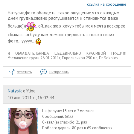
ссылка на сообщение
Натусик,фото обалдеть..такое ощущение,что с каждым
днем грудка,словно распушивается и становится даже
больше)))
..ой..как же,я хочу,чтобы моя мечта поскорее
сбылась...я буду вам демонстрировать столько своих
фото...ууууу...
Я ОБЛАДАТЕЛЬНИЦА ШЕДЕВРАЛЬНО КРАСИВОЙ ГРУДИ!!!
Увеличение груди 26.01.2011г, Евросиликон 290 мл, Dr. Sokolov
ответить
цитировать
Natysik
offline
10 янв. 2011 г., 16:02:44
На форуме:
15 лет и 7 месяцев
Сообщений:
6833
Сказал(а) спасибо:
21 раз
Поблагодарили:
80 раз в 69 сообщенях