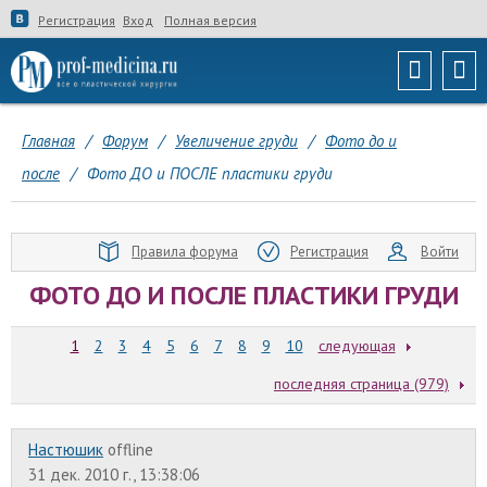
Регистрация
Вход
Полная версия
Главная
/
Форум
/
Увеличение груди
/
Фото до и
после
/
Фото ДО и ПОСЛЕ пластики груди
Правила форума
Регистрация
Войти
ФОТО ДО И ПОСЛЕ ПЛАСТИКИ ГРУДИ
1
2
3
4
5
6
7
8
9
10
следующая
последняя страница (979)
Настюшик
offline
31 дек. 2010 г., 13:38:06