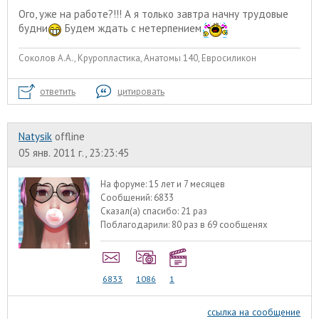
Ого, уже на работе?!!! А я только завтра начну трудовые
будни
Будем ждать с нетерпением
Соколов А.А., Круропластика, Анатомы 140, Евросиликон
ответить
цитировать
Natysik
offline
05 янв. 2011 г., 23:23:45
На форуме:
15 лет и 7 месяцев
Сообщений:
6833
Сказал(а) спасибо:
21 раз
Поблагодарили:
80 раз в 69 сообщенях
6833
1086
1
ссылка на сообщение