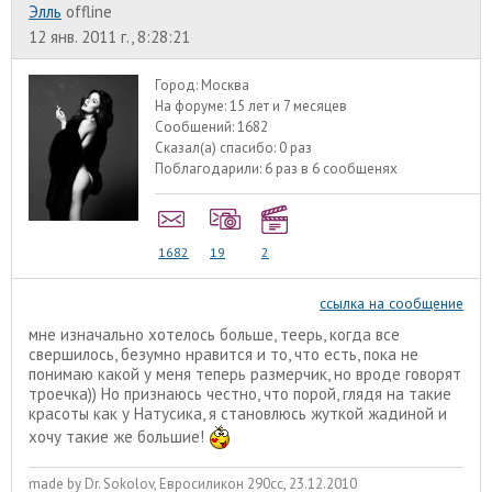
Элль
offline
12 янв. 2011 г., 8:28:21
Город:
Москва
На форуме:
15 лет и 7 месяцев
Сообщений:
1682
Сказал(а) спасибо:
0 раз
Поблагодарили:
6 раз в 6 сообщенях
1682
19
2
ссылка на сообщение
мне изначально хотелось больше, теерь, когда все
свершилось, безумно нравится и то, что есть, пока не
понимаю какой у меня теперь размерчик, но вроде говорят
троечка)) Но признаюсь честно, что порой, глядя на такие
красоты как у Натусика, я становлюсь жуткой жадиной и
хочу такие же большие!
made by Dr. Sokolov, Евросиликон 290сс, 23.12.2010