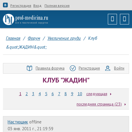
Регистрация
Вход
Полная версия
Главная
/
Форум
/
Увеличение груди
/
Клуб
&quot;ЖАДИН&quot;
Правила форума
Регистрация
Войти
КЛУБ "ЖАДИН"
1
2
3
4
5
6
7
8
9
10
следующая
последняя страница (23)
Настюшик
offline
03 янв. 2011 г., 21:19:59