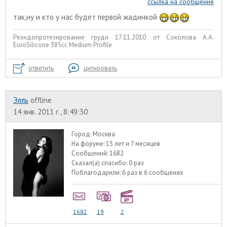
ссылка на сообщение
так,ну и кто у нас будет первой жадинкой
Реэндопротезирование груди 17.11.2010 от Соколова А.А.
EuroSilicone 385сс Medium Profile
ответить
цитировать
Элль
offline
14 янв. 2011 г., 8:49:30
Город:
Москва
На форуме:
15 лет и 7 месяцев
Сообщений:
1682
Сказал(а) спасибо:
0 раз
Поблагодарили:
6 раз в 6 сообщенях
1682
19
2