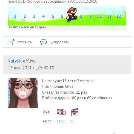
made by Dr. Sokolov, Евросиликон 290сс, 23.12.2010
ответить
цитировать
Natysik
offline
13 янв. 2011 г., 23:40:10
На форуме:
15 лет и 7 месяцев
Сообщений:
6833
Сказал(а) спасибо:
21 раз
Поблагодарили:
80 раз в 69 сообщенях
6833
1086
1