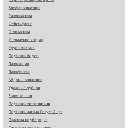
Блефаропластика
Ринопластика
Фейслифтинг
Отопластика
Увеличение ягодиц
Круропластика
Подтяжка бедер
Липосакция
Липофилинг
Абдоминопластика
Удаление рубцов
Золотые нити
Подтяжка Аптос-нитями
Подтяжка нитями Силуэт-Лифт
Пластика подбородка
Страничка анестезиолога