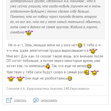
шедевральных грудок, сделанных А.А. понимаю , что я
уже сейчас решила, что когда-нибудь (причем не в очень
отдаленном будущем ) точно сделаю себе больше.
Понятно, что не побегу через полгода делать вторую
оп, но все же...что то у меня самый маленький объемчик,
хотя сама я далеко не самая хрупкая. Жадина я, короче,
говядина
Не-е-е-т, Элль, меньше меня ни у кого нет
У тебя о-ч-
ч-ч-ень даже аппетитная грудка вырисовывается
Мне вот Док как-то сказал такую вещь: все вначале после
ОП хотят побольше, а потом через некоторое время, уже
хотят как-то поменьше
Так что еще не вечер
Чувствую у тебя сиси будут скоро в самый раз
Они еще не разболтались
Соколов А.А., Круропластика, Анатомы 140, Евросиликон
ответить
цитировать