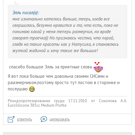
Элль писал(а):
мне изначально хотелось больше, теерь, когда все
свершилось, безумно нравится и то, что есть, пока не
понимаю какой у меня теперь размерчик, но вроде
говорят троечка)) Но признаюсь честно, что порой,
глядя на такие красоты как у Натусика, я становлюсь
жуткой жадиной и хочу такие же большие!
спасибо большое Элль за приятные слова
Я вот пока больше чем довольна своими СИСями и
раазмерчиком,поэтому просто тут постою в сторонке и
послушаю
Реэндопротезирование груди 17.11.2010 от Соколова А.А.
EuroSilicone 385сс Medium Profile
ответить
цитировать