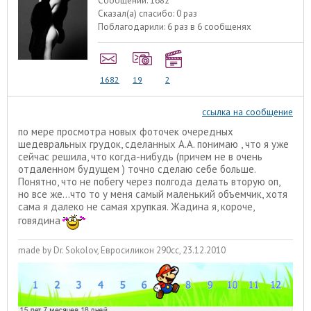
Сообщений:
1682
Сказал(а) спасибо:
0 раз
Поблагодарили:
6 раз в 6 сообщенях
1682
19
2
ссылка на сообщение
по мере просмотра новых фоточек очередных
шедевральных грудок, сделанных А.А. понимаю , что я уже
сейчас решила, что когда-нибудь (причем не в очень
отдаленном будущем ) точно сделаю себе больше.
Понятно, что не побегу через полгода делать вторую оп,
но все же...что то у меня самый маленький объемчик, хотя
сама я далеко не самая хрупкая. Жадина я, короче,
говядина
made by Dr. Sokolov, Евросиликон 290сс, 23.12.2010