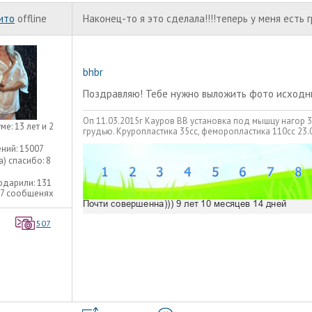
ито
offline
Наконец-то я это сделала!!!!теперь у меня есть г
bhbr
Поздравляю! Тебе нужно выложить фото исходник
Оп 11.03.2015г Кауров ВВ установка под мышцу нагор 
уме:
13 лет и 2
грудью. Круропластика 35сс, феморопластика 110сс 23.
ний:
15007
а) спасибо:
8
одарили:
131
27 сообщенях
507