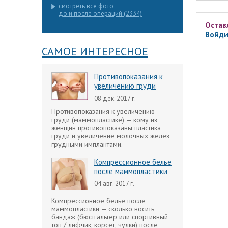
смотреть все фото
до и после операций (2334)
Остав
Войди
САМОЕ ИНТЕРЕСНОЕ
Противопоказания к
увеличению груди
08 дек. 2017 г.
Противопоказания к увеличению
груди (маммопластике) — кому из
женщин противопоказаны пластика
груди и увеличение молочных желез
грудными имплантами.
Компрессионное белье
после маммопластики
04 авг. 2017 г.
Компрессионное белье после
маммопластики — сколько носить
бандаж (бюстгальтер или спортивный
топ / лифчик, корсет, чулки) после