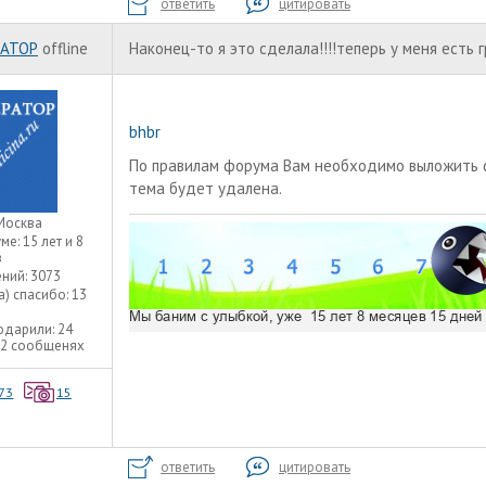
ответить
цитировать
АТОР
offline
Наконец-то я это сделала!!!!теперь у меня есть г
bhbr
По правилам форума Вам необходимо выложить 
тема будет удалена.
Москва
уме:
15 лет и 8
в
ний:
3073
а) спасибо:
13
одарили:
24
22 сообщенях
73
15
ответить
цитировать