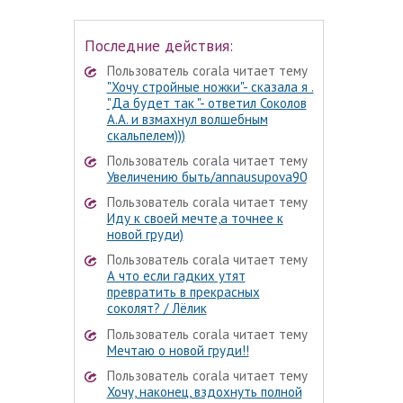
Последние действия:
Пользователь corala читает тему
"Хочу стройные ножки"- сказала я .
"Да будет так "- ответил Соколов
А.А. и взмахнул волшебным
скальпелем)))
Пользователь corala читает тему
Увеличению быть/annausupova90
Пользователь corala читает тему
Иду к своей мечте,а точнее к
новой груди)
Пользователь corala читает тему
А что если гадких утят
превратить в прекрасных
соколят? / Лёлик
Пользователь corala читает тему
Мечтаю о новой груди!!
Пользователь corala читает тему
Хочу, наконец, вздохнуть полной