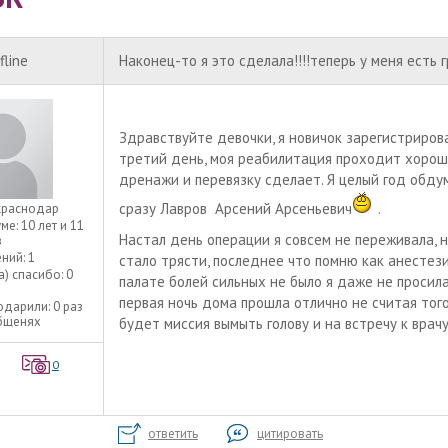
fline
Наконец-то я это сделала!!!!теперь у меня есть г
Здравствуйте девочки, я новичок зарегистриров
третий день, моя реабилитация проходит хорошо
дренажи и перевязку сделает. Я целый год обду
сразу Лавров Арсений Арсеньевич
.
краснодар
уме:
10 лет и 11
Настал день операции я совсем не переживала, 
в
ний:
1
стало трясти, последнее что помню как анестезио
а) спасибо:
0
палате болей сильных не было я даже не просил
первая ночь дома прошла отлично не считая того
одарили:
0 раз
общенях
будет миссия вымыть голову и на встречу к врачу
0
ответить
цитировать