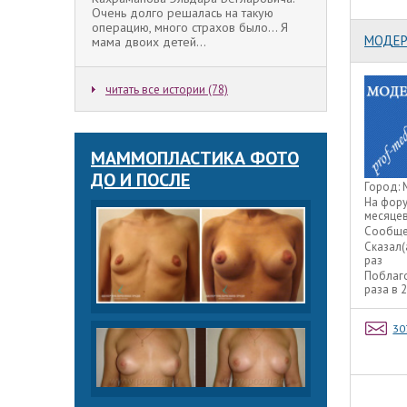
Очень долго решалась на такую
операцию, много страхов было... Я
МОДЕР
мама двоих детей...
читать все истории (78)
МАММОПЛАСТИКА ФОТО
ДО И ПОСЛЕ
Город:
На фор
месяце
Сообще
Сказал(
раз
Поблаг
раза в 
30