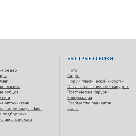
БЫСТРЫЕ ССЫЛКИ:
ка бедер
Фото
кция
Видео
линг
Форум пластической хирургии
нопластика
Отзывы о пластических хирургах
ие рубцов
Пластические хирурги
 нити
Консультации
а Аптос-нитями
Сообщество пациентов
а нитями Силуэт-Лифт
Статьи
ка подбородка
ка анестезиолога