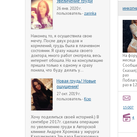
Увеличение груди
инкогн
26 янв. 2020 г.
пользователь -
zarinka
Наконец то, я осуществила свою
мечту. После двух родов и
кормлений, грудь была в плачевном
состоянии. Я сразу нашла своего
доктора, много работ смотрела, весь
На фор
интернет обошла. Но на консультацию
месяца
пришла только к одному и сразу
Сообще
поняла, что буду делать у...
Сказал(
раз
Поблаг
Новая грудь! Новые
раз в 1
ощущения!
27 окт. 2019 г.
пользователь -
Ксю
15007
Хочу поделиться своей историей.) В
4
сентябре 2017г. сделала операцию
по увеличению груди в Авторской
клинике Андрея Хромова у хирурга
Кахраманова Эльдара Бегларовича.