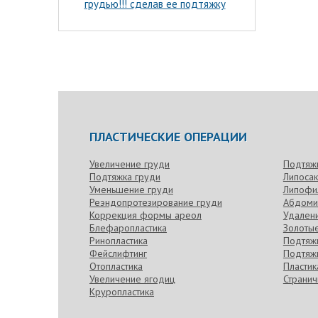
грудью!!! сделав ее подтяжку
ПЛАСТИЧЕСКИЕ ОПЕРАЦИИ
Увеличение груди
Подтяж
Подтяжка груди
Липоса
Уменьшение груди
Липофи
Реэндопротезирование груди
Абдоми
Коррекция формы ареол
Удален
Блефаропластика
Золотые
Ринопластика
Подтяжк
Фейслифтинг
Подтяжк
Отопластика
Пласти
Увеличение ягодиц
Странич
Круропластика