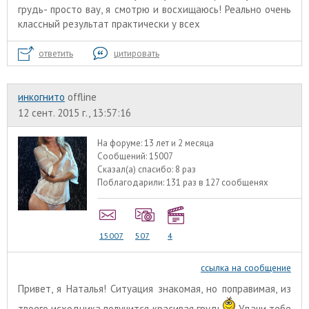
грудь- просто вау, я смотрю и восхищаюсь! Реально очень
классный результат практически у всех
ответить
цитировать
инкогнито
offline
12 сент. 2015 г., 13:57:16
На форуме:
13 лет и 2 месяца
Сообщений:
15007
Сказал(а) спасибо:
8 раз
Поблагодарили:
131 раз в 127 сообщенях
15007
507
4
ссылка на сообщение
Привет, я Наталья! Ситуация знакомая, но поправимая, из
твоего исходника получится красивая грудь
Удачи тебе