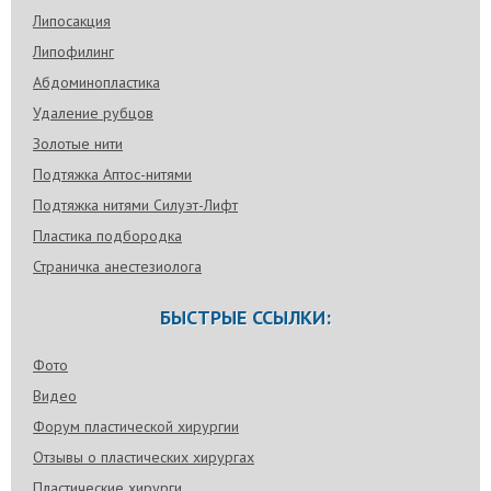
Липосакция
Липофилинг
Абдоминопластика
Удаление рубцов
Золотые нити
Подтяжка Аптос-нитями
Подтяжка нитями Силуэт-Лифт
Пластика подбородка
Страничка анестезиолога
БЫСТРЫЕ ССЫЛКИ:
Фото
Видео
Форум пластической хирургии
Отзывы о пластических хирургах
Пластические хирурги