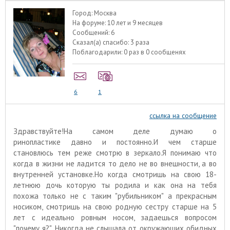
Город:
Москва
На форуме:
10 лет и 9 месяцев
Сообщений:
6
Сказал(а) спасибо:
3 раза
Поблагодарили:
0 раз в 0 сообщенях
6
1
ссылка на сообщение
Здравствуйте!На самом деле думаю о
ринопластике давно и постоянно.И чем старше
становлюсь тем реже смотрю в зеркало.Я понимаю что
когда в жизни не ладится то дело не во внешности, а во
внутренней установке.Но когда смотришь на свою 18-
летнюю дочь которую ты родила и как она на тебя
похожа только не с таким "рубильником" а прекрасным
носиком, смотришь на свою родную сестру старше на 5
лет с идеально ровным носом, задаешься вопросом
"почему я?". Никогда не слышала от окружающих обидных