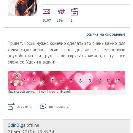
3197
136
1
ссылка на сообщение
Привет. Носик нужно конечно сделать,это очень важно для
девушки,особенно если это доставляет жизненные
неудобства,если грудь еще спрятать можно,то тут все
сложнее. Удачи в акции!
ответить
цитировать
OdinOlga
offline
21 окт. 2015 г., 19:46:34