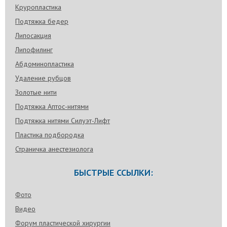
Круропластика
Подтяжка бедер
Липосакция
Липофилинг
Абдоминопластика
Удаление рубцов
Золотые нити
Подтяжка Аптос-нитями
Подтяжка нитями Силуэт-Лифт
Пластика подбородка
Страничка анестезиолога
БЫСТРЫЕ ССЫЛКИ:
Фото
Видео
Форум пластической хирургии