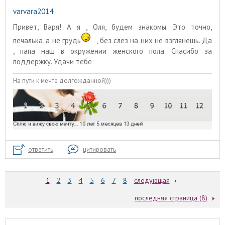
varvara2014
Привет, Варя! А я , Оля, будем знакомы. Это точно,
печалька, а не грудь
, без слез на них не взглянешь. Да
, папа наш в окружении женского пола. Спасибо за
поддержку. Удачи тебе
На пути к мечте долгожданной)))
ответить
цитировать
1
2
3
4
5
6
7
8
следующая
последняя страница (8)