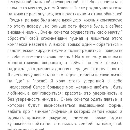
сексуальной, зажатой, неуверенной в себе, а причина в
этом - это моя грудь и мой живот. После родов у меня кожа
на животе растянулась, вся в растяжках и стала обвисшей
. Грудь и раньше была маленькой ,всю жизнь я комплексую
по этому поводу , но раньше хоть форма была, а сейчас
висящий нолик . Очень хочется осуществить свою мечту "
сбросить" свой огромнейший пуш-ап и лишиться этого
комплекса навсегда. А выход только один - обратиться к
пластической хирургии.Нужно только решиться , поверить
в себя и изменить свою жизнь ! Но я не могу позволить
дорогостоящую операцию, а сейчас во мне теплится
надежда , что для меня данная операция - это реальность.
Я очень хочу попасть на эту акцию , изменить свою жизнь
на "до" и "после". Я хочу стать уверенной в себе
человеком! Самое большое мое желание любить , быть
любимой, а как говориться: красота- это уверенность, а
без уверенности никуда . Очень хочется одеть платье , в
котором будут вырисовываться выдающиеся формы,
забыть про " зимние" лифчики, в которых летом жарко, а
одевать красивое ,ажурное, нижнее белье, одеть
купальник и пойти не стесняясь с семьей на пляж, чтоб
муж гордился мной.