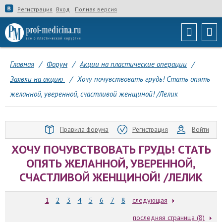
Регистрация
Вход
Полная версия
Главная
/
Форум
/
Акции на пластические операции
/
Заявки на акцию
/
Хочу почувствовать грудь! Стать опять
желанной, уверенной, счастливой женщиной! /Лелик
Правила форума
Регистрация
Войти
ХОЧУ ПОЧУВСТВОВАТЬ ГРУДЬ! СТАТЬ
ОПЯТЬ ЖЕЛАННОЙ, УВЕРЕННОЙ,
СЧАСТЛИВОЙ ЖЕНЩИНОЙ! /ЛЕЛИК
1
2
3
4
5
6
7
8
следующая
последняя страница (8)