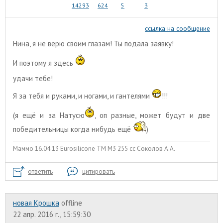
14293
624
5
3
ссылка на сообщение
Нина, я не верю своим глазам! Ты подала заявку!
И поэтому я здесь
удачи тебе!
Я за тебя и руками, и ногами, и гантелями
!!!
(я ещё и за Натусю
, оп разные, может будут и две
победительницы когда нибудь ещё
)
Маммо 16.04.13 Eurosilicone ТМ М3 255 сс Соколов А.А.
ответить
цитировать
новая Крошка
offline
22 апр. 2016 г., 15:59:30