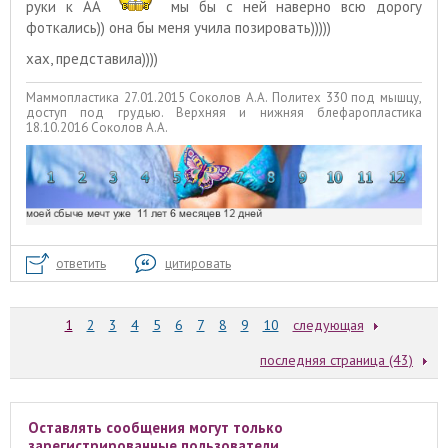
руки к АА
мы бы с ней наверно всю дорогу
фоткались)) она бы меня учила позировать)))))
хах, представила))))
Маммопластика 27.01.2015 Соколов А.А. Политех 330 под мышцу,
доступ под грудью. Верхняя и нижняя блефаропластика
18.10.2016 Соколов А.А.
ответить
цитировать
1
2
3
4
5
6
7
8
9
10
следующая
последняя страница (43)
Оставлять сообщения могут только
зарегистрированные пользователи.