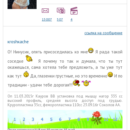
15007
507
4
ссылка на сообщение
кroshкache
О! Нинусик, опять присоседилась ко мне
Я рада такой
соседке
Я почему то так и думала, что ты тут
окажешься, сама хотела тебе предложить, а ты уже тут
как тут
Да, глазенки грустные, но это временно
И по
традиции - удачи тебе дорогая!!!
Оп 11.03.2015г Кауров ВВ установка под мышцу нагор 335 сс
высокий профиль, средняя высота доступ под грудью.
Круропластика 35сс, феморопластика 110сс 23.09.16г Соколов АА.