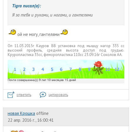
Tigra писал(а):
Я за тебя и руками, и ногами, и гантелями
ой не могу, гантелями
Оп 11.03.2015г Кауров ВВ установка под мышцу нагор 335 сс
высокий профиль, средняя высота доступ под грудью.
Круропластика 35сс, феморопластика 110сс 23.09.16г Соколов АА.
ответить
цитировать
новая Крошка
offline
22 апр. 2016 г., 16:00:41