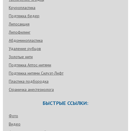
Круропластика
Подтяжка бедер
Липосакция
Липофилинг
Абдоминопластика
Удаление рубцов
Золотые нити
Подтяжка Аптос-нитями
Подтяжка нитями Силуэт-Лифт
Пластика подбородка
Страничка анестезиолога
БЫСТРЫЕ ССЫЛКИ:
Фото
Видео