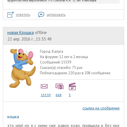
ответить
цитировать
новая Крошка
offline
22 апр. 2016 г., 13:35:49
Город:
Калуга
На форуме:
12 лет и 2 месяца
Сообщений:
15539
Сказал(а) спасибо:
75 раз
Поблагодарили:
220 раз в 208 сообщенях
15539
668
5
ссылка на сообщение
кошка
это или) но я с ними уже давно хожу. привыкла и без них