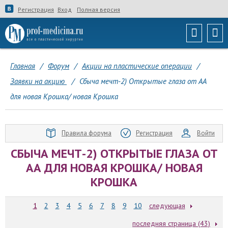
Регистрация
Вход
Полная версия
Главная
/
Форум
/
Акции на пластические операции
/
Заявки на акцию
/
Сбыча мечт-2) Открытые глаза от АА
для новая Крошка/ новая Крошка
Правила форума
Регистрация
Войти
СБЫЧА МЕЧТ-2) ОТКРЫТЫЕ ГЛАЗА ОТ
АА ДЛЯ НОВАЯ КРОШКА/ НОВАЯ
КРОШКА
1
2
3
4
5
6
7
8
9
10
следующая
последняя страница (43)