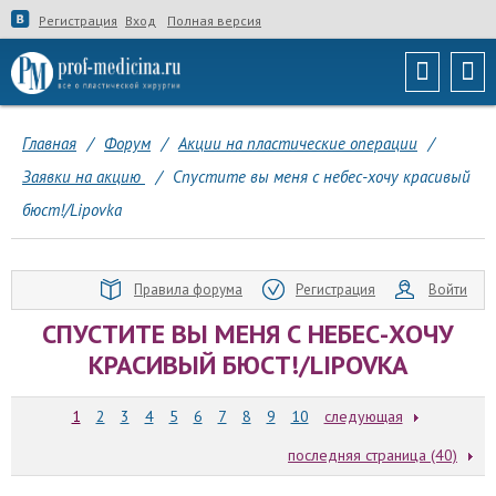
Регистрация
Вход
Полная версия
Главная
/
Форум
/
Акции на пластические операции
/
Заявки на акцию
/
Спустите вы меня с небес-хочу красивый
бюст!/Lipovka
Правила форума
Регистрация
Войти
СПУСТИТЕ ВЫ МЕНЯ С НЕБЕС-ХОЧУ
КРАСИВЫЙ БЮСТ!/LIPOVKA
1
2
3
4
5
6
7
8
9
10
следующая
последняя страница (40)