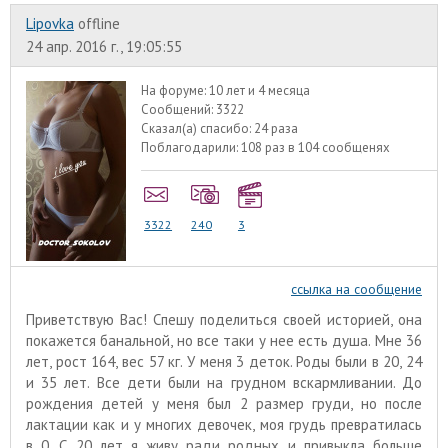
Lipovka
offline
24 апр. 2016 г., 19:05:55
На форуме:
10 лет и 4 месяца
Сообщений:
3322
Сказал(а) спасибо:
24 раза
Поблагодарили:
108 раз в 104 сообщенях
3322
240
3
ссылка на сообщение
Приветствую Вас! Спешу поделиться своей историей, она
покажется банальной, но все таки у нее есть душа. Мне 36
лет, рост 164, вес 57 кг. У меня 3 деток. Роды были в 20, 24
и 35 лет. Все дети были на грудном вскармливании. До
рождения детей у меня был 2 размер груди, но после
лактации как и у многих девочек, моя грудь превратилась
в 0. С 20 лет я живу ради родных и привыкла больше