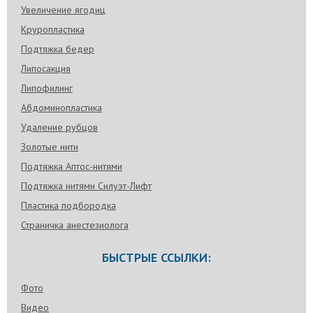
Увеличение ягодиц
Круропластика
Подтяжка бедер
Липосакция
Липофилинг
Абдоминопластика
Удаление рубцов
Золотые нити
Подтяжка Аптос-нитями
Подтяжка нитями Силуэт-Лифт
Пластика подбородка
Страничка анестезиолога
БЫСТРЫЕ ССЫЛКИ:
Фото
Видео