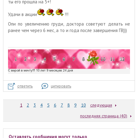
ты его прошла на 5+!
Удачи в акции
!!!
Опи по увеличению груди, доктора советуют делать не
ранее чем через 6 мес, а то и года после завершения ГВ)))
ответить
цитировать
1
2
3
4
5
6
7
8
9
10
следующая
последняя страница (40)
Оставлять сообщения могут только