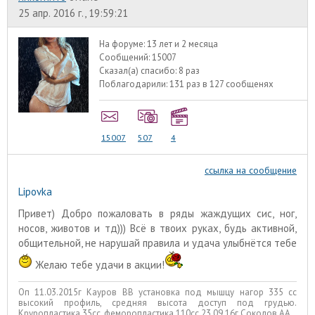
25 апр. 2016 г., 19:59:21
На форуме:
13 лет и 2 месяца
Сообщений:
15007
Сказал(а) спасибо:
8 раз
Поблагодарили:
131 раз в 127 сообщенях
15007
507
4
ссылка на сообщение
Lipovka
Привет) Добро пожаловать в ряды жаждущих сис, ног,
носов, животов и тд))) Всё в твоих руках, будь активной,
общительной, не нарушай правила и удача улыбнётся тебе
Желаю тебе удачи в акции!
Оп 11.03.2015г Кауров ВВ установка под мышцу нагор 335 сс
высокий профиль, средняя высота доступ под грудью.
Круропластика 35сс, феморопластика 110сс 23.09.16г Соколов АА.