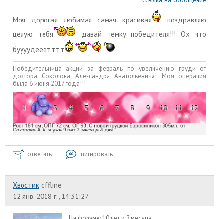
ссылка на сообщение
Моя дорогая любимая самая красивая
поздравляю
целую тебя
давай темку победителя!!! Ох что
буууудееетттт
Победительница акции за февраль по увеличению груди от
доктора Соколова Александра Анатольевича! Моя операция
была 6 июня 2017 года!!!
ответить
цитировать
Хвостик
offline
12 янв. 2018 г., 14:31:27
На форуме:
10 лет и 2 месяца