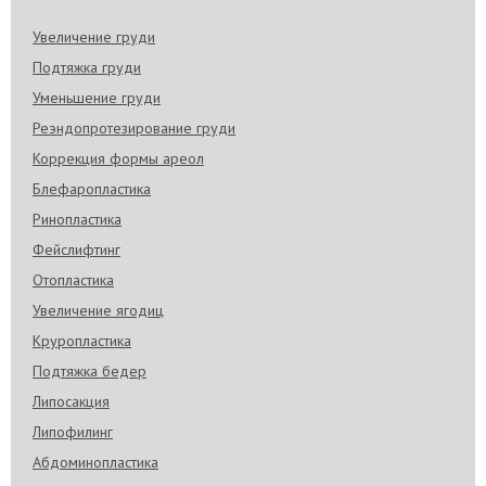
Увеличение груди
Подтяжка груди
Уменьшение груди
Реэндопротезирование груди
Коррекция формы ареол
Блефаропластика
Ринопластика
Фейслифтинг
Отопластика
Увеличение ягодиц
Круропластика
Подтяжка бедер
Липосакция
Липофилинг
Абдоминопластика