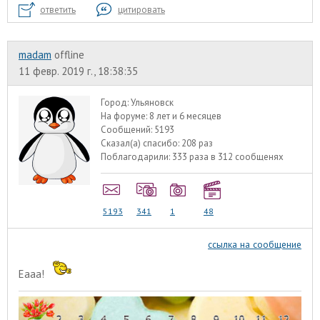
ответить
цитировать
madam
offline
11 февр. 2019 г., 18:38:35
Город:
Ульяновск
На форуме:
8 лет и 6 месяцев
Сообщений:
5193
Сказал(а) спасибо:
208 раз
Поблагодарили:
333 раза в 312 сообщенях
5193
341
1
48
ссылка на сообщение
Еааа!