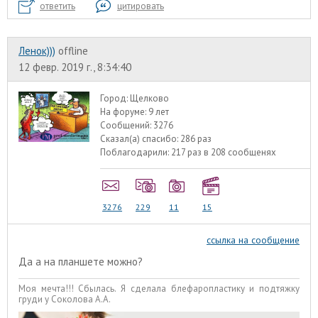
ответить
цитировать
Ленок)))
offline
12 февр. 2019 г., 8:34:40
Город:
Щелково
На форуме:
9 лет
Сообщений:
3276
Сказал(а) спасибо:
286 раз
Поблагодарили:
217 раз в 208 сообщенях
3276
229
11
15
ссылка на сообщение
Да а на планшете можно?
Моя мечта!!! Сбылась. Я сделала блефаропластику и подтяжку
груди у Соколова А.А.