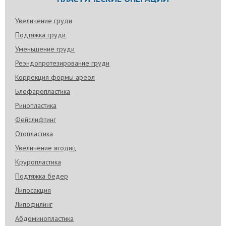
Увеличение груди
Подтяжка груди
Уменьшение груди
Реэндопротезирование груди
Коррекция формы ареол
Блефаропластика
Ринопластика
Фейслифтинг
Отопластика
Увеличение ягодиц
Круропластика
Подтяжка бедер
Липосакция
Липофилинг
Абдоминопластика