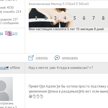
Анатомические Ментор Л 270см3 П 305см3
ний:
4530
а) спасибо:
214
одарили:
227
22 сообщенях
30
277
ответить
цитировать
есса❤
offline
Иду к мечте ,или 4 года в комлексах?‍♀️?
Привет)))я Аделя ))я бы хотела просто подтяжку 
увеличения )))пока в раздумьях))Но вот если вы
😁👌👌👌
Астрахань
уме:
6 лет и 5