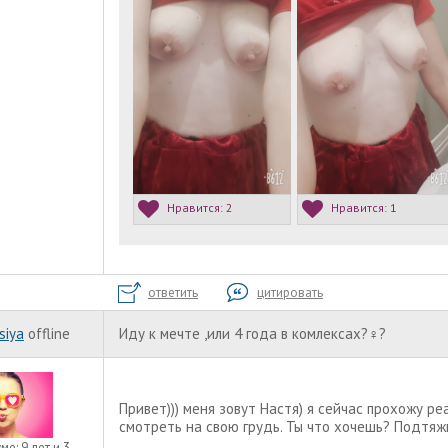
Нравится:
2
Нравится:
1
ответить
цитировать
siya
offline
Иду к мечте ,или 4 года в комлексах?‍♀️?
Привет))) меня зовут Настя) я сейчас прохожу ре
смотреть на свою грудь. Ты что хочешь? Подтяж
уме:
9 лет и 3