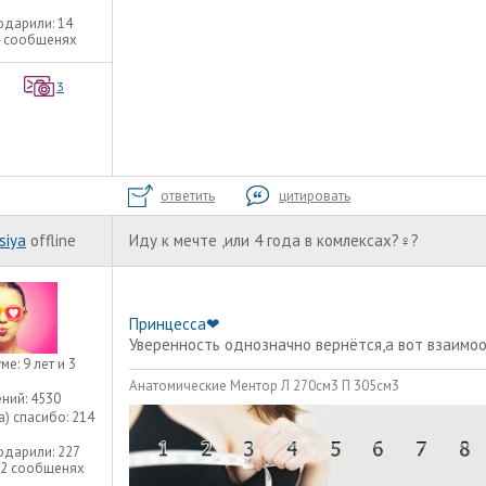
одарили:
14
4 сообщенях
3
ответить
цитировать
siya
offline
Иду к мечте ,или 4 года в комлексах?‍♀️?
Принцесса❤
Уверенность однозначно вернётся,а вот взаимо
уме:
9 лет и 3
Анатомические Ментор Л 270см3 П 305см3
ний:
4530
а) спасибо:
214
одарили:
227
22 сообщенях