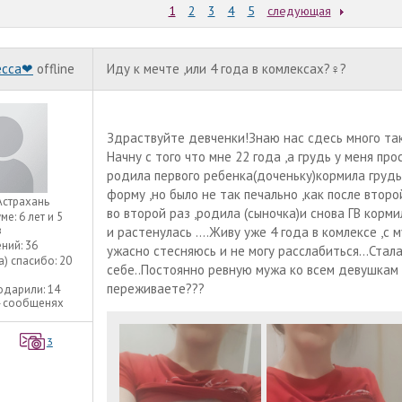
1
2
3
4
5
следующая
есса❤
offline
Иду к мечте ,или 4 года в комлексах?‍♀️?
Здраствуйте девченки!Знаю нас сдесь много таки
Начну с того что мне 22 года ,а грудь у меня пр
родила первого ребенка(доченьку)кормила грудь
форму ,но было не так печально ,как после втор
Астрахань
во второй раз ,родила (сыночка)и снова ГВ корм
уме:
6 лет и 5
в
и растенулась ....Живу уже 4 года в комлексе ,с
ний:
36
ужасно стесняюсь и не могу расслабиться...Стал
а) спасибо:
20
себе..Постоянно ревную мужа ко всем девушкам 
переживаете???
одарили:
14
4 сообщенях
3