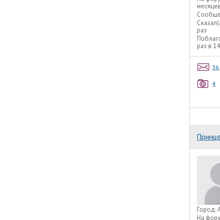
месяце
Сообще
Сказал(
раз
Поблаг
раз в 1
36
4
Принц
Город:
На фор