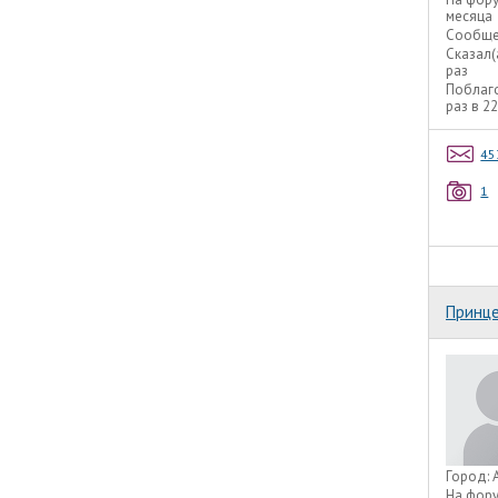
месяца
Сообще
Сказал(
раз
Поблаг
раз в 2
45
1
Принц
Город:
На фор