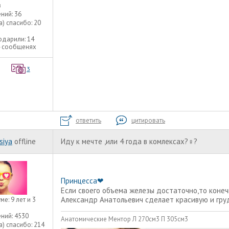
в
ний:
36
а) спасибо:
20
одарили:
14
4 сообщенях
3
ответить
цитировать
siya
offline
Иду к мечте ,или 4 года в комлексах?‍♀️?
Принцесса❤
Если своего объема железы достаточно,то коне
Александр Анатольевич сделает красивую и груд
уме:
9 лет и 3
ний:
4530
Анатомические Ментор Л 270см3 П 305см3
а) спасибо:
214