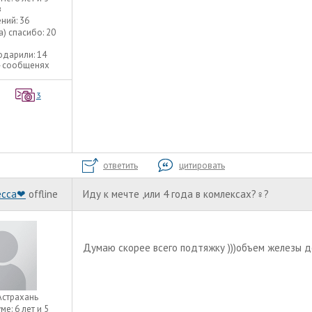
в
ний:
36
а) спасибо:
20
одарили:
14
4 сообщенях
3
ответить
цитировать
есса❤
offline
Иду к мечте ,или 4 года в комлексах?‍♀️?
Думаю скорее всего подтяжку )))объем железы 
Астрахань
уме:
6 лет и 5