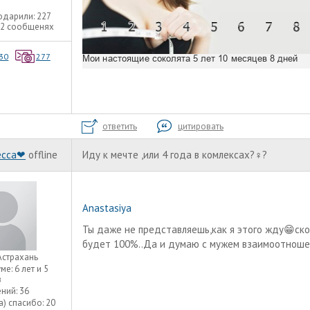
одарили:
227
22 сообщенях
30
277
ответить
цитировать
есса❤
offline
Иду к мечте ,или 4 года в комлексах?‍♀️?
Anastasiya
Ты даже не представляешь,как я этого жду😁ск
будет 100%..Да и думаю с мужем взаимоотноше
Астрахань
уме:
6 лет и 5
в
ний:
36
а) спасибо:
20