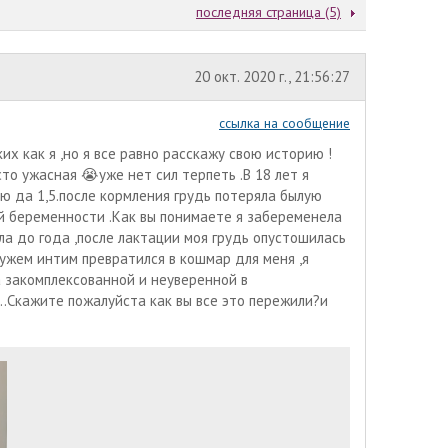
последняя страница (5)
20 окт. 2020 г., 21:56:27
ссылка на сообщение
х как я ,но я все равно расскажу свою историю !
осто ужасная 😭уже нет сил терпеть .В 18 лет я
ю да 1,5.после кормления грудь потеряла былую
ой беременности .Как вы понимаете я забеременела
ила до года ,после лактации моя грудь опустошилась
 мужем интим превратился в кошмар для меня ,я
а закомплексованной и неуверенной в
..Скажите пожалуйста как вы все это пережили?и