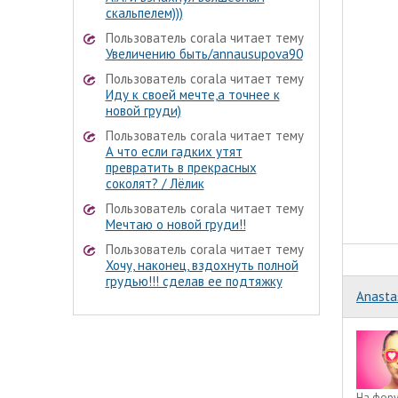
скальпелем)))
Пользователь corala читает тему
Увеличению быть/annausupova90
Пользователь corala читает тему
Иду к своей мечте,а точнее к
новой груди)
Пользователь corala читает тему
А что если гадких утят
превратить в прекрасных
соколят? / Лёлик
Пользователь corala читает тему
Мечтаю о новой груди!!
Пользователь corala читает тему
Хочу, наконец, вздохнуть полной
грудью!!! сделав ее подтяжку
Anasta
На фор