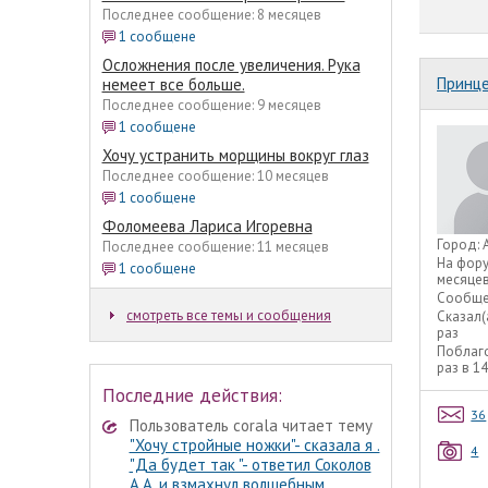
Последнее сообщение: 8 месяцев
1 сообщене
Осложнения после увеличения. Рука
Принц
немеет все больше.
Последнее сообщение: 9 месяцев
1 сообщене
Хочу устранить морщины вокруг глаз
Последнее сообщение: 10 месяцев
1 сообщене
Фоломеева Лариса Игоревна
Город:
Последнее сообщение: 11 месяцев
На фор
1 сообщене
месяце
Сообще
смотреть все темы и сообщения
Сказал(
раз
Поблаг
раз в 1
Последние действия:
36
Пользователь corala читает тему
"Хочу стройные ножки"- сказала я .
4
"Да будет так "- ответил Соколов
А.А. и взмахнул волшебным