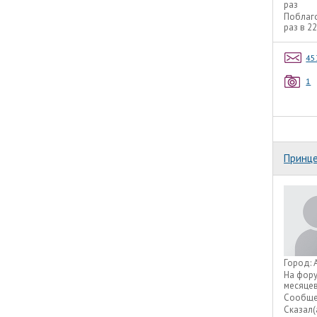
раз
Поблаг
раз в 2
45
1
Принц
Город:
На фор
месяце
Сообще
Сказал(