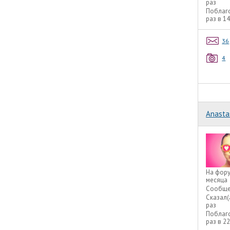
раз
Поблаг
раз в 1
36
4
Anasta
На фор
месяца
Сообще
Сказал(
раз
Поблаг
раз в 2