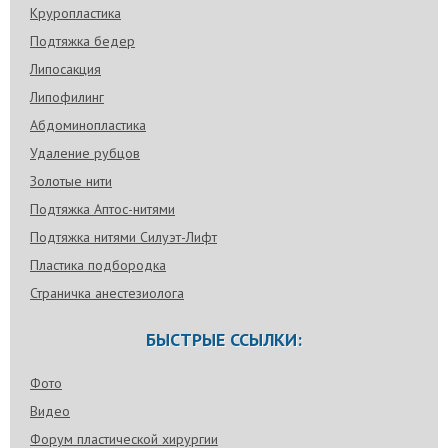
Круропластика
Подтяжка бедер
Липосакция
Липофилинг
Абдоминопластика
Удаление рубцов
Золотые нити
Подтяжка Аптос-нитями
Подтяжка нитями Силуэт-Лифт
Пластика подбородка
Страничка анестезиолога
БЫСТРЫЕ ССЫЛКИ:
Фото
Видео
Форум пластической хирургии