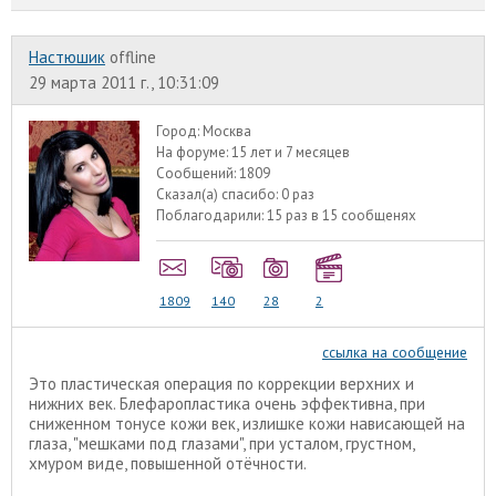
Настюшик
offline
29 марта 2011 г., 10:31:09
Город:
Москва
На форуме:
15 лет и 7 месяцев
Сообщений:
1809
Сказал(а) спасибо:
0 раз
Поблагодарили:
15 раз в 15 сообщенях
1809
140
28
2
ссылка на сообщение
Это пластическая операция по коррекции верхних и
нижних век. Блефаропластика очень эффективна, при
сниженном тонусе кожи век, излишке кожи нависающей на
глаза, "мешками под глазами", при усталом, грустном,
хмуром виде, повышенной отёчности.