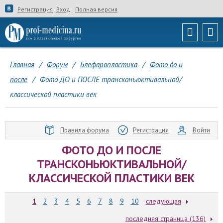
Регистрация
Вход
Полная версия
Главная
/
Форум
/
Блефаропластика
/
Фото до и
после
/
Фото ДО и ПОСЛЕ трансконьюктивальной/
классической пластики век
Правила форума
Регистрация
Войти
ФОТО ДО И ПОСЛЕ
ТРАНСКОНЬЮКТИВАЛЬНОЙ/
КЛАССИЧЕСКОЙ ПЛАСТИКИ ВЕК
1
2
3
4
5
6
7
8
9
10
следующая
последняя страница (136)