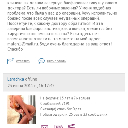
клинике вы делали лазерную блефаропластику и у какого
доктора? Есть ли побочные явления? У меня подобная
проблема, что была у вас до операции. Хочу исправить, но
боязно после всех случаев неудачных операций.
Посоветуйте, к какому доктору обратиться! И эта
лазерная блефаропластика, как я поняла, делается без
хирургического вмешательства? Если здесь нет
возможности ответить, то можете на мой адрес:
malen1@mail.ru. Буду очень благодарна за ваш ответ!
Спасибо
ответить
цитировать
Larachka
offline
23 июня 2011 г., 16:17:45
На форуме:
15 лет и 7 месяцев
Сообщений:
7191
Сказал(а) спасибо:
0 раз
Поблагодарили:
25 раз в 23 сообщенях