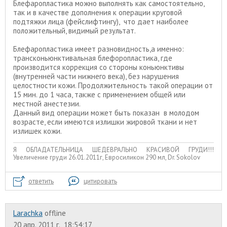
Блефаропластика можно выполнять как самостоятельно,
так и в качестве дополнения к операции круговой
подтяжки лица (фейслифтингу), что дает наиболее
положительный, видимый результат.
Блефаропластика имеет разновидность,а именно:
трансконьюнктивальная блефоропластика, где
производится коррекция со стороны коньюнктивы
(внутренней части нижнего века), без нарушения
целостности кожи. Продолжительность такой операции от
15 мин. до 1 часа, также с применением общей или
местной анестезии.
Данный вид операции может быть показан в молодом
возрасте, если имеются излишки жировой ткани и нет
излишек кожи.
Я ОБЛАДАТЕЛЬНИЦА ШЕДЕВРАЛЬНО КРАСИВОЙ ГРУДИ!!!
Увеличение груди 26.01.2011г, Евросиликон 290 мл, Dr. Sokolov
ответить
цитировать
Larachka
offline
20 апр. 2011 г., 18:54:17