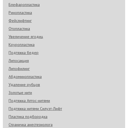
Блефаропластика
Ринопластика
Фейслифтинг
Отопластика
Увеличение ягодиц
Круропластика
Подтяжка бедер
Липосакция
Липофилинг
Абдоминопластика
Удаление рубцов
Золотые нити
Подтяжка Аптос-нитями
Подтяжка нитями Силуэт-Лифт
Пластика подбородка
Страничка анестезиолога