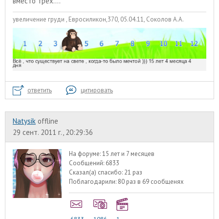
вместо трёх....
увеличение груди , Евросиликон,370, 05.04.11, Соколов А.А.
ответить
цитировать
Natysik
offline
29 сент. 2011 г., 20:29:36
На форуме:
15 лет и 7 месяцев
Сообщений:
6833
Сказал(а) спасибо:
21 раз
Поблагодарили:
80 раз в 69 сообщенях
6833
1086
1