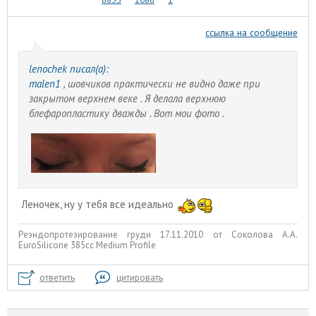
ссылка на сообщение
lenochek писал(а):
malen1
, шовчиков практически не видно даже при
закрытом верхнем веке . Я делала верхнюю
блефаропластику дважды . Вот мои фото .
Леночек, ну у тебя все идеально
Реэндопротезирование груди 17.11.2010 от Соколова А.А.
EuroSilicone 385сс Medium Profile
ответить
цитировать