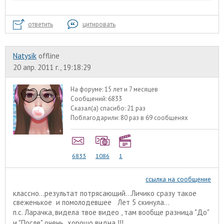
ответить
цитировать
Natysik
offline
20 апр. 2011 г., 19:18:29
На форуме:
15 лет и 7 месяцев
Сообщений:
6833
Сказал(а) спасибо:
21 раз
Поблагодарили:
80 раз в 69 сообщенях
6833
1086
1
ссылка на сообщение
классно...результат потрясающий...Личико сразу такое
свеженькое и помолодевшее Лет 5 скинула...
п.с. Ларачка, видела твое видео , там вообще разница "До"
и "После" очень хорошо видна !!!