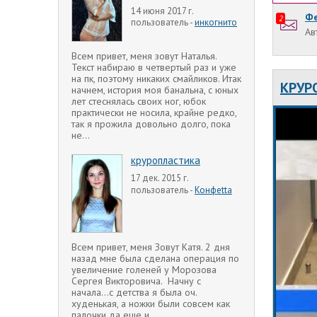
14 июня 2017 г.
Фе
2
пользователь -
инкогнито
Ав
Всем привет, меня зовут Наталья.
Текст набираю в четвертый раз и уже
на пк, поэтому никаких смайликов. Итак
КРУР
начнем, история моя банальна, с юных
лет стеснялась своих ног, юбок
практически не носила, крайне редко,
так я прожила довольно долго, пока
не...
круропластика
17 дек. 2015 г.
пользователь -
Конфеtta
Всем привет, меня Зовут Катя. 2 дня
назад мне была сделана операция по
увеличение голеней у Морозова
Сергея Викторовича. Начну с
начала...с детства я была оч.
худенькая, а ножки были совсем как
палочки да еще и