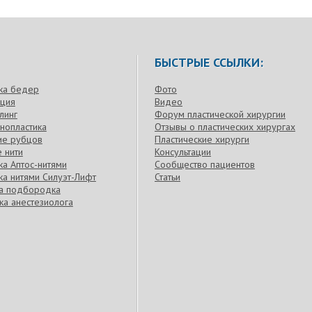
БЫСТРЫЕ ССЫЛКИ:
ка бедер
Фото
кция
Видео
линг
Форум пластической хирургии
нопластика
Отзывы о пластических хирургах
ие рубцов
Пластические хирурги
 нити
Консультации
а Аптос-нитями
Сообщество пациентов
а нитями Силуэт-Лифт
Статьи
ка подбородка
ка анестезиолога