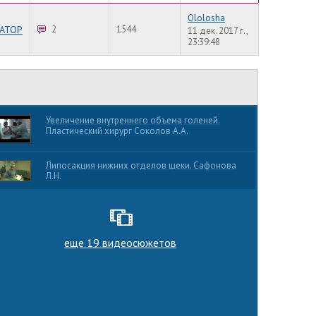
Ololosha
АТОР
2
1544
11 дек. 2017 г.,
23:39:48
Увеличение внутреннего объема голеней.
Пластический хирург Соколов А.А.
Липосакция нижних отделов щеки. Сафонова
Л.Н.
еще 19 видеосюжетов