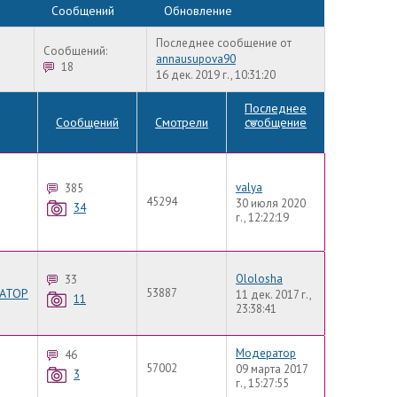
Сообщений
Обновление
Последнее сообщение от
Сообщений:
annausupova90
18
16 дек. 2019 г., 10:31:20
Последнее
Сообщений
Смотрели
сообщение
valya
385
45294
30 июля 2020
34
г., 12:22:19
Ololosha
33
АТОР
53887
11 дек. 2017 г.,
11
23:38:41
Модератор
46
57002
09 марта 2017
3
г., 15:27:55