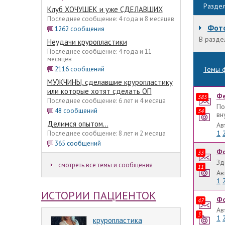
Разде
Клуб ХОЧУШЕК и уже СДЕЛАВШИХ
Последнее сообщение: 4 года и 8 месяцев
Фот
1262 сообщения
В разде
Неудачи круропластики
Последнее сообщение: 4 года и 11
месяцев
Темы 
2116 сообщений
МУЖЧИНЫ, сделавшие круропластику
или которые хотят сделать ОП
Фе
385
Последнее сообщение: 6 лет и 4 месяца
По
48 сообщений
34
вн
Делимся опытом...
Ав
1
Последнее сообщение: 8 лет и 2 месяца
365 сообщений
Фо
33
Зд
смотреть все темы и сообщения
11
Ав
1
ИСТОРИИ ПАЦИЕНТОК
Фо
47
Ав
3
1
круропластика