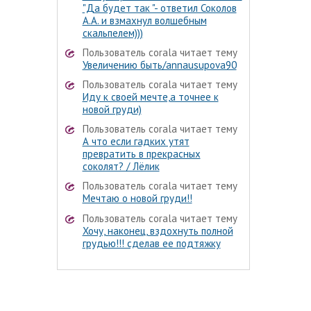
"Да будет так "- ответил Соколов
А.А. и взмахнул волшебным
скальпелем)))
Пользователь corala читает тему
Увеличению быть/annausupova90
Пользователь corala читает тему
Иду к своей мечте,а точнее к
новой груди)
Пользователь corala читает тему
А что если гадких утят
превратить в прекрасных
соколят? / Лёлик
Пользователь corala читает тему
Мечтаю о новой груди!!
Пользователь corala читает тему
Хочу, наконец, вздохнуть полной
грудью!!! сделав ее подтяжку