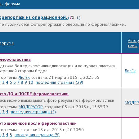
лы форума
орепортаж из операционной.
(
1
)
ле публикуются фоторепортажи с операций по феромопластике..
Автор
форума
темы
моропластика
дтяжка бедер,липофилинг,липосакция и контурная пластика
утренней стороны бедра
ЛилЁк
тор темы:
ЛилЁк
, создана: 21 марта 2015 г., 20:25:55
2
3
4
5
6
7
8
9
10
последняя страница (39)
то ДО и ПОСЛЕ феромопластики
есь можно выкладывать фото результатов феромопластики
МОДЕР
тор темы:
МОДЕРАТОР
, создана: 05 окт. 2015 г., 13:55:39
2
3
4
последняя страница (4)
то шовчиков после феромопластики
тор темы: , создана: 15 окт. 2015 г., 10:20:50
2
3
4
5
последняя страница (5)