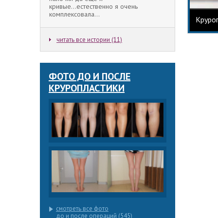
кривые...естественно я очень
комплексовала...
Круроп
читать все истории (11)
ФОТО ДО И ПОСЛЕ
КРУРОПЛАСТИКИ
смотреть все фото
до и после операций (545)