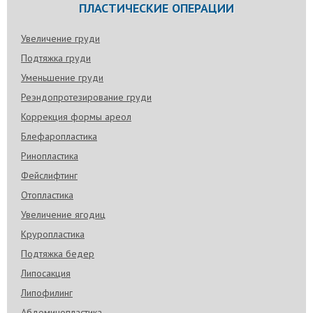
ПЛАСТИЧЕСКИЕ ОПЕРАЦИИ
Увеличение груди
Подтяжка груди
Уменьшение груди
Реэндопротезирование груди
Коррекция формы ареол
Блефаропластика
Ринопластика
Фейслифтинг
Отопластика
Увеличение ягодиц
Круропластика
Подтяжка бедер
Липосакция
Липофилинг
Абдоминопластика