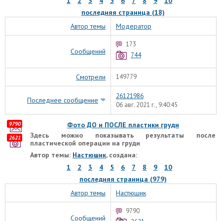
1
2
3
4
5
6
7
8
9
10
последняя страница (18)
Автор темы
Модератор
173
Сообщений
744
Смотрели
149779
26121986
Последнее сообщение
06 авг. 2021 г., 9:40:45
9790
Фото ДО и ПОСЛЕ пластики груди
Здесь можно показывать результаты после
2621
пластической операции на груди
Автор темы:
Настюшик
, создана:
1
2
3
4
5
6
7
8
9
10
последняя страница (979)
Автор темы
Настюшик
9790
Сообщений