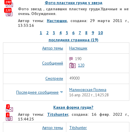
190
Фото пластики груди у звезд
Фото звезд , сделавших пластику груди.Удачные и не
120
очень. Обсуждения.
Автор темы:
Настюшик
, создана: 29 марта 2011 г.,
13:33:16
1
2
3
4
5
6
7
8
9
10
последняя страница (19)
Автор темы
Настюшик
190
Сообщений
120
Смотрели
49000
Малиновская Полина
Последнее сообщение
16 апр. 2022 г., 14:25:28
3
Какая форма груди?
Автор темы:
Titshunter
, создана: 16 февр. 2022 г.,
5
15:44:25
Автор темы
Titshunter