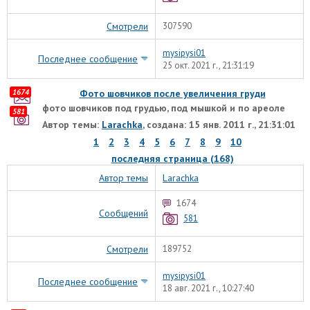
Смотрели
307590
mysipysi01
Последнее сообщение
25 окт. 2021 г., 21:31:19
1674
Фото шовчиков после увеличения груди
фото шовчиков под грудью, под мышкой и по ареоле
581
Автор темы:
Larachka
, создана: 15 янв. 2011 г., 21:31:01
1
2
3
4
5
6
7
8
9
10
последняя страница (168)
Автор темы
Larachka
1674
Сообщений
581
Смотрели
189752
mysipysi01
Последнее сообщение
18 авг. 2021 г., 10:27:40