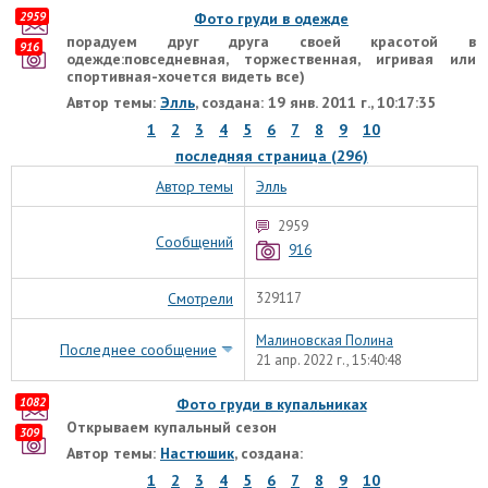
2959
Фото груди в одежде
порадуем друг друга своей красотой в
916
одежде:повседневная, торжественная, игривая или
спортивная-хочется видеть все)
Автор темы:
Элль
, создана: 19 янв. 2011 г., 10:17:35
1
2
3
4
5
6
7
8
9
10
последняя страница (296)
Автор темы
Элль
2959
Сообщений
916
Смотрели
329117
Малиновская Полина
Последнее сообщение
21 апр. 2022 г., 15:40:48
1082
Фото груди в купальниках
Открываем купальный сезон
309
Автор темы:
Настюшик
, создана:
1
2
3
4
5
6
7
8
9
10