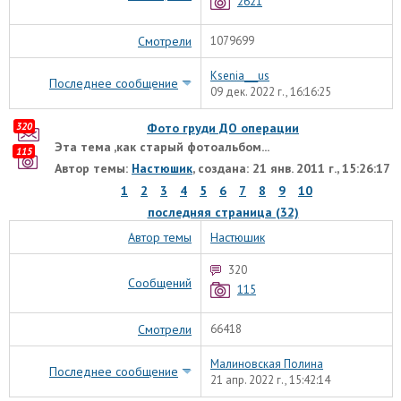
2621
Смотрели
1079699
Ksenia___us
Последнее сообщение
09 дек. 2022 г., 16:16:25
320
Фото груди ДО операции
Эта тема ,как старый фотоальбом...
115
Автор темы:
Настюшик
, создана: 21 янв. 2011 г., 15:26:17
1
2
3
4
5
6
7
8
9
10
последняя страница (32)
Автор темы
Настюшик
320
Сообщений
115
Смотрели
66418
Малиновская Полина
Последнее сообщение
21 апр. 2022 г., 15:42:14