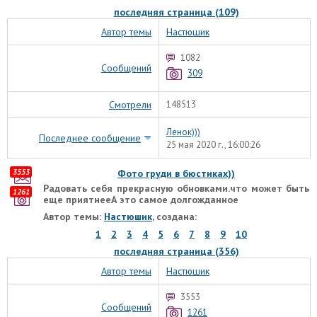
последняя страница (109)
Автор темы
Настюшик
1082
Сообщений
309
Смотрели
148513
Ленок)))
Последнее сообщение
25 мая 2020 г., 16:00:26
3553
Фото груди в бюстиках))
Радовать себя прекрасную обновками.что может быть
1261
еще приятнееА это самое долгожданное
Автор темы:
Настюшик
, создана:
1
2
3
4
5
6
7
8
9
10
последняя страница (356)
Автор темы
Настюшик
3553
Сообщений
1261