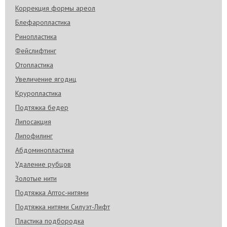
Коррекция формы ареол
Блефаропластика
Ринопластика
Фейслифтинг
Отопластика
Увеличение ягодиц
Круропластика
Подтяжка бедер
Липосакция
Липофилинг
Абдоминопластика
Удаление рубцов
Золотые нити
Подтяжка Аптос-нитями
Подтяжка нитями Силуэт-Лифт
Пластика подбородка