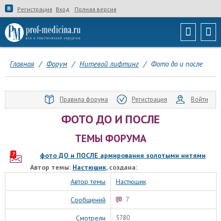
Регистрация
Вход
Полная версия
Главная
/
Форум
/
Нитевой лифтинг
/
Фото до и после
Правила форума
Регистрация
Войти
ФОТО ДО И ПОСЛЕ
ТЕМЫ ФОРУМА
7
фото ДО и ПОСЛЕ армирования золотыми нитями
Автор темы:
Настюшик
, создана:
Автор темы
Настюшик
Сообщений
7
Смотрели
5780