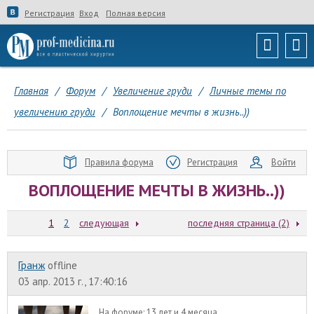
Регистрация
Вход
Полная версия
Главная
/
Форум
/
Увеличение груди
/
Личные темы по
увеличению груди
/
Воплощение мечты в жизнь..))
Правила форума
Регистрация
Войти
ВОПЛОЩЕНИЕ МЕЧТЫ В ЖИЗНЬ..))
1
2
следующая
последняя страница (2)
Гранж
offline
03 апр. 2013 г., 17:40:16
На форуме:
13 лет и 4 месяца