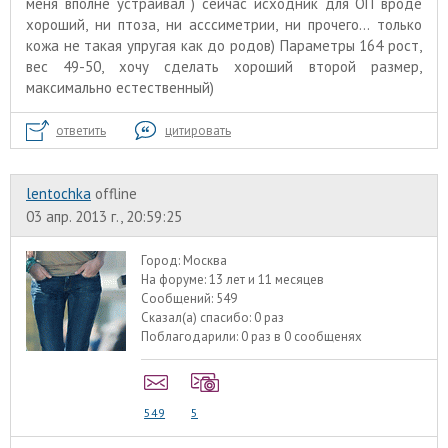
меня вполне устраивал ) сейчас исходник для ОП вроде
хороший, ни птоза, ни асссиметрии, ни прочего... только
кожа не такая упругая как до родов) Параметры 164 рост,
вес 49-50, хочу сделать хороший второй размер,
максимально естественный)
ответить
цитировать
lentochka
offline
03 апр. 2013 г., 20:59:25
Город:
Москва
На форуме:
13 лет и 11 месяцев
Сообщений:
549
Сказал(а) спасибо:
0 раз
Поблагодарили:
0 раз в 0 сообщенях
549
5