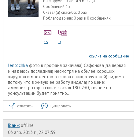
На форуме:
13 лет и 4 месяца
Сообщений:
15
Сказал(а) спасибо:
0 раз
Поблагодарили:
0 раз в 0 сообщенях
15
0
ссылка на сообщение
lentochka
фото в профайл закачала) Сафонова да первая
и надеюсь последняя) несмотря на обилее хороших
хирургов и множество отзывов о них, хочу к ней) видимо
потому что в живую ее работу видела) по цене:
администратор в спике сказал 180-230, точнее на
уонсультации будет понятно...
ответить
цитировать
Гранж
offline
03 апр. 2013 г., 22:07:59