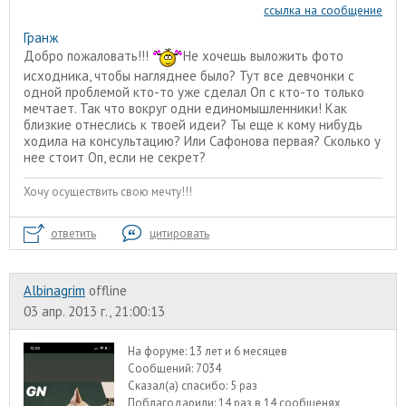
ссылка на сообщение
Гранж
Добро пожаловать!!!
Не хочешь выложить фото
исходника, чтобы нагляднее было? Тут все девчонки с
одной проблемой кто-то уже сделал Оп с кто-то только
мечтает. Так что вокруг одни единомышленники! Как
близкие отнеслись к твоей идеи? Ты еще к кому нибудь
ходила на консультацию? Или Сафонова первая? Сколько у
нее стоит Оп, если не секрет?
Хочу осуществить свою мечту!!!
ответить
цитировать
Albinagrim
offline
03 апр. 2013 г., 21:00:13
На форуме:
13 лет и 6 месяцев
Сообщений:
7034
Сказал(а) спасибо:
5 раз
Поблагодарили:
14 раз в 14 сообщенях