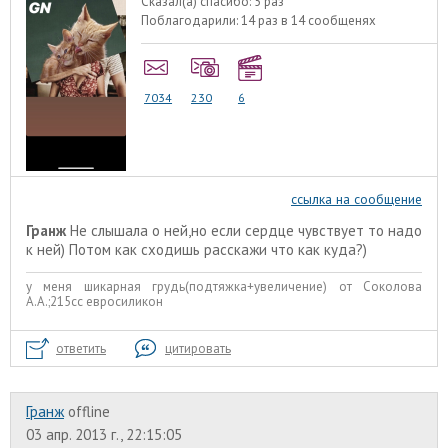
Сказал(а) спасибо:
5 раз
Поблагодарили:
14 раз в 14 сообщенях
7034
230
6
ссылка на сообщение
Гранж
Не слышала о ней,но если сердце чувствует то надо
к ней) Потом как сходишь расскажи что как куда?)
у меня шикарная грудь(подтяжка+увеличение) от Соколова
А.А.;215сс евросиликон
ответить
цитировать
Гранж
offline
03 апр. 2013 г., 22:15:05