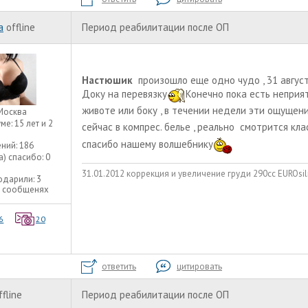
a
offline
Период реабилитации после ОП
Настюшик
произошло еще одно чудо , 31 август
Доку на перевязку
Конечно пока есть неприя
животе или боку , в течении недели эти ощущен
Москва
уме:
15 лет и 2
сейчас в компрес. белье , реально смотрится кла
спасибо нашему волшебнику
ний:
186
а) спасибо:
0
31.01.2012 коррекция и увеличение груди 290сс EUROsili
одарили:
3
3 сообщенях
6
20
ответить
цитировать
ffline
Период реабилитации после ОП