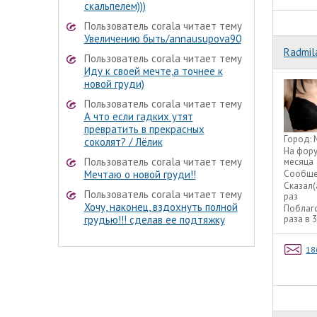
скальпелем)))
Пользователь corala читает тему
Увеличению быть/annausupova90
Radmil
Пользователь corala читает тему
Иду к своей мечте,а точнее к
новой груди)
Пользователь corala читает тему
А что если гадких утят
превратить в прекрасных
Город:
соколят? / Лёлик
На фор
Пользователь corala читает тему
месяца
Сообще
Мечтаю о новой груди!!
Сказал(
Пользователь corala читает тему
раз
Хочу, наконец, вздохнуть полной
Поблаг
раза в 
грудью!!! сделав ее подтяжку
18