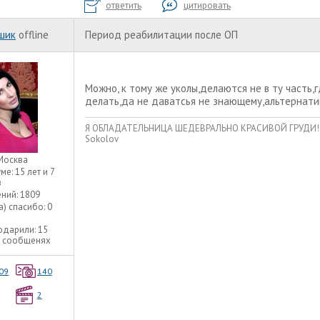
ответить
цитировать
шик
offline
Период реабилитации после ОП
Можно, к тому же уколы,делаются не в ту часть,
делать,да не даватсья не знающему,альтернатив
Я ОБЛАДАТЕЛЬНИЦА ШЕДЕВРАЛЬНО КРАСИВОЙ ГРУДИ!!! Уве
Sokolov
Москва
уме:
15 лет и 7
в
ний:
1809
а) спасибо:
0
одарили:
15
5 сообщенях
09
140
2