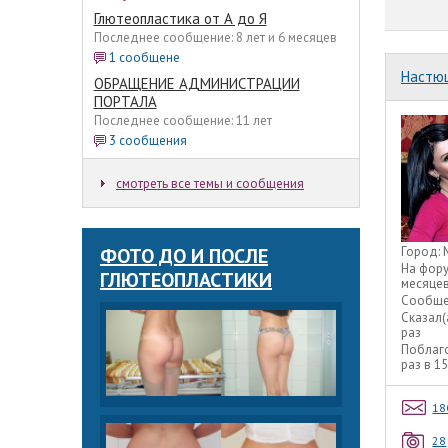
Глютеопластика от А до Я
Последнее сообщение: 8 лет и 6 месяцев
1 сообщене
Настю
ОБРАЩЕНИЕ АДМИНИСТРАЦИИ
ПОРТАЛА
Последнее сообщение: 11 лет
3 сообщения
смотреть все темы и сообщения
ФОТО ДО И ПОСЛЕ
Город:
На фор
ГЛЮТЕОПЛАСТИКИ
месяце
Сообще
Сказал(
раз
Поблаг
раз в 1
18
28