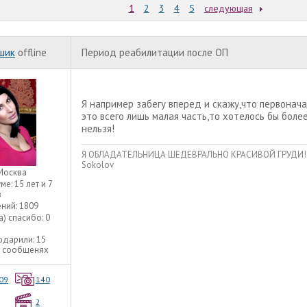
1
2
3
4
5
следующая
шик
offline
Период реабилитации после ОП
Я например забегу вперед и скажу,что первонача
это всего лишь малая часть,то хотелось бы боле
нельзя!
Я ОБЛАДАТЕЛЬНИЦА ШЕДЕВРАЛЬНО КРАСИВОЙ ГРУДИ!!! Уве
Sokolov
Москва
уме:
15 лет и 7
в
ний:
1809
а) спасибо:
0
одарили:
15
5 сообщенях
09
140
2