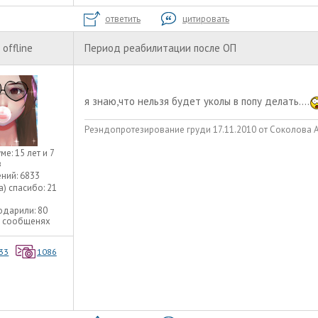
ответить
цитировать
offline
Период реабилитации после ОП
я знаю,что нельзя будет уколы в попу делать....
Реэндопротезирование груди 17.11.2010 от Соколова А.А
уме:
15 лет и 7
в
ний:
6833
а) спасибо:
21
одарили:
80
9 сообщенях
33
1086