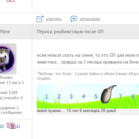
ответить
цитировать
ffline
Период реабилитации после ОП
если нельзя спать на спине, то это ОП для меня
животике....правда за 3 месяца привыкла на бочку
"Любовь - это боль" - Сказал Зайка и обнял Ёжика. Абд
Москва
студию...
уме:
15 лет и 5
в
ний:
1269
а) спасибо:
0
одарили:
2
2 сообщенях
69
47