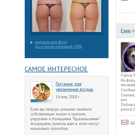
Ёжик
o
смотреть все фото
до и после операций (200)
САМОЕ ИНТЕРЕСНОЕ
Город:
На фор
Питание для
месяце
увеличения ягодиц
Сообще
Сказал(
16 янв. 2018 г.
раз
Поблаг
Если вы твердо решили заняться
раза в 
собственным телом и грезите
упругими и большими “бразильскими”
12
ягодицами, помочь вам в этом могут
несколько способов.