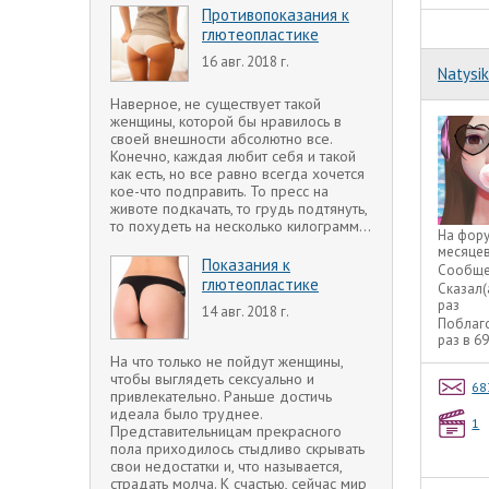
Противопоказания к
глютеопластике
16 авг. 2018 г.
Natysik
Наверное, не существует такой
женщины, которой бы нравилось в
своей внешности абсолютно все.
Конечно, каждая любит себя и такой
как есть, но все равно всегда хочется
кое-что подправить. То пресс на
животе подкачать, то грудь подтянуть,
то похудеть на несколько килограмм…
На фор
месяце
Показания к
Сообще
глютеопластике
Сказал(
раз
14 авг. 2018 г.
Поблаг
раз в 6
На что только не пойдут женщины,
чтобы выглядеть сексуально и
68
привлекательно. Раньше достичь
идеала было труднее.
1
Представительницам прекрасного
пола приходилось стыдливо скрывать
свои недостатки и, что называется,
страдать молча. К счастью, сейчас мир