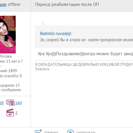
шик
offline
Период реабилитации после ОП
Radmila писал(а):
Эх, скорей бы я спала на своем прекрасном живо
Ура Ура)))Поздравляю)))когда можно будет уви
Москва
уме:
15 лет и 7
Я ОБЛАДАТЕЛЬНИЦА ШЕДЕВРАЛЬНО КРАСИВОЙ ГРУДИ!!! Уве
в
Sokolov
ний:
1809
а) спасибо:
0
одарили:
15
5 сообщенях
09
140
2
ответить
цитировать