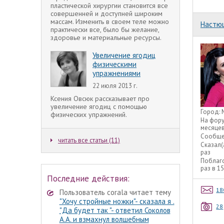
пластической хирургии становится все
совершенней и доступней широким
массам. Изменить в своем теле можно
Настю
практически все, было бы желание,
здоровье и материальные ресурсы.
Увеличение ягодиц
физическими
упражнениями
22 июля 2013 г.
Ксения Овсюк рассказывает про
увеличение ягодиц с помощью
Город:
физических упражнений.
На фор
месяце
Сообще
читать все статьи (11)
Сказал(
раз
Поблаг
раз в 1
Последние действия:
18
Пользователь corala читает тему
"Хочу стройные ножки"- сказала я .
28
"Да будет так "- ответил Соколов
А.А. и взмахнул волшебным