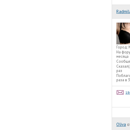
Radmil
Город:
На фор
месяца
Сообще
Сказал(
раз
Поблаг
раза в 
18
Oliva
o