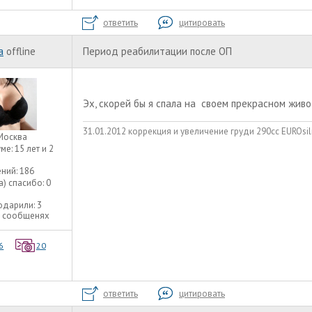
ответить
цитировать
a
offline
Период реабилитации после ОП
Эх, скорей бы я спала на своем прекрасном живо
31.01.2012 коррекция и увеличение груди 290сс EUROsili
Москва
уме:
15 лет и 2
ний:
186
а) спасибо:
0
одарили:
3
3 сообщенях
6
20
ответить
цитировать