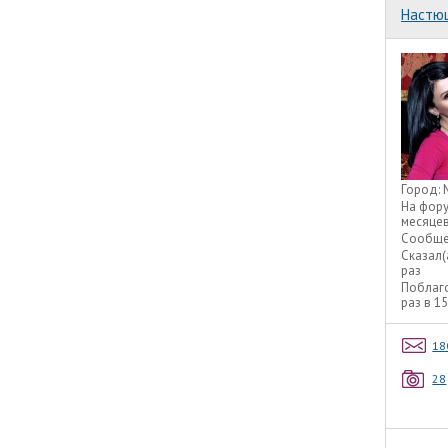
Настю
Город:
На фор
месяце
Сообще
Сказал(
раз
Поблаг
раз в 1
18
28