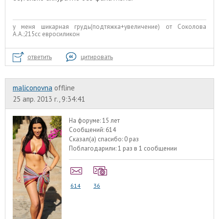
у меня шикарная грудь(подтяжка+увеличение) от Соколова
А.А.;215сс евросиликон
ответить
цитировать
maliconovna
offline
25 апр. 2013 г., 9:34:41
На форуме:
15 лет
Сообщений:
614
Сказал(а) спасибо:
0 раз
Поблагодарили:
1 раз в 1 сообщении
614
36