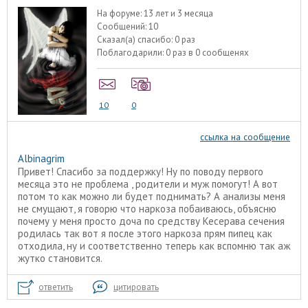
На форуме:
13 лет и 3 месяца
Сообщений:
10
Сказал(а) спасибо:
0 раз
Поблагодарили:
0 раз в 0 сообщенях
10
0
ссылка на сообщение
Albinagrim
Привет! Спасибо за поддержку! Ну по поводу первого
месяца это не проблема , родители и муж помогут! А вот
потом то как можно ли будет поднимать? А анализы меня
не смущают, я говорю что наркоза побаиваюсь, объясню
почему у меня просто доча по средству Кесерава сечения
родилась так вот я после этого наркоза прям пипец как
отходила, ну и соответственно теперь как вспомню так аж
жутко становится.
ответить
цитировать