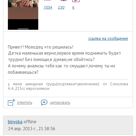
7034
230
6
ссылка на сообщение
Привет! Молодец что решилась!
Детка маленькая верно,первое время поднимать будет
трудно! Без помощи,я думаю,не обойтись?
А почему анализы тебя как то смущают,почему ты их
побаиваешься?
у меня шикарная грудь(подтяжка+увеличение) от Соколова
А.А.;215сс евросиликон
ответить
цитировать
binyska
offline
24 апр. 2013 г., 21:38:56