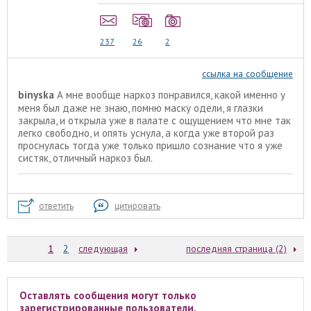
237
26
2
ссылка на сообщение
binyska
А мне вообще наркоз понравился, какой именно у
меня был даже не знаю, помню маску одели, я глазки
закрыла, и открыла уже в палате с ощущением что мне так
легко свободно, и опять уснула, а когда уже второй раз
проснулась тогда уже только пришло сознание что я уже
систяк, отличный наркоз был.
ответить
цитировать
1
2
следующая
последняя страница (2)
Оставлять сообщения могут только
зарегистрированные пользователи.