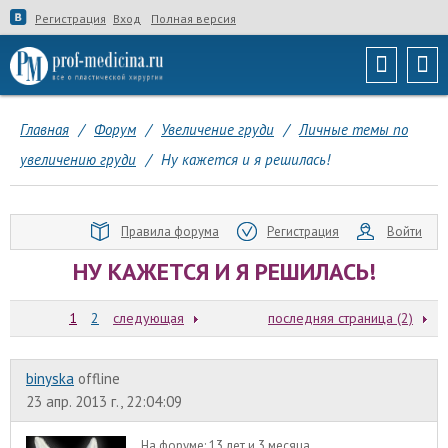
Регистрация
Вход
Полная версия
Главная
/
Форум
/
Увеличение груди
/
Личные темы по
увеличению груди
/
Ну кажется и я решилась!
Правила форума
Регистрация
Войти
НУ КАЖЕТСЯ И Я РЕШИЛАСЬ!
1
2
следующая
последняя страница (2)
binyska
offline
23 апр. 2013 г., 22:04:09
На форуме:
13 лет и 3 месяца