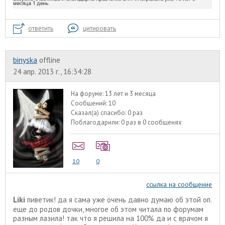
ответить
цитировать
binyska
offline
24 апр. 2013 г., 16:34:28
На форуме:
13 лет и 3 месяца
Сообщений:
10
Сказал(а) спасибо:
0 раз
Поблагодарили:
0 раз в 0 сообщенях
10
0
ссылка на сообщение
Liki
пиветик! да я сама уже очень давно думаю об этой оп.
еще до родов дочки, многое об этом читала по форумам
разным лазила! так что я решила на 100% да и с врачом я