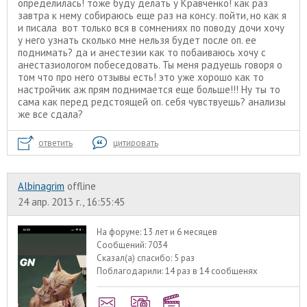
определилась! тоже буду делать у Кравченко! как раз
завтра к нему собираюсь еще раз на консу. пойти, но как я
и писала вот только вся в сомнениях по поводу дочи хочу
у него узнать сколько мне нельзя будет после оп. ее
поднимать? да и анестезии как то побаиваюсь хочу с
анестазиологом побеседовать. Ты меня радуешь говоря о
том что про него отзывы есть! это уже хорошо как то
настройчик аж прям поднимается еще больше!!! Ну ты то
сама как перед редстоящей оп. себя чувствуешь? анализы
же все сдала?
ответить
цитировать
Albinagrim
offline
24 апр. 2013 г., 16:55:45
На форуме:
13 лет и 6 месяцев
Сообщений:
7034
Сказал(а) спасибо:
5 раз
Поблагодарили:
14 раз в 14 сообщенях