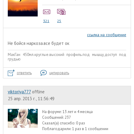
321
25
ссылка на сообщение
Не бойся наркоза.все будет ок
МакГан 450мл.круглые.высокий профиль.под мышцу,доступ под
грудью
ответить
цитировать
viktoriya777
offline
25 апр. 2013 г., 11:56:49
На форуме:
13 лет и 4 месяца
Сообщений:
237
Сказал(а) спасибо:
0 раз
Поблагодарили:
1 раз в 1 сообщении