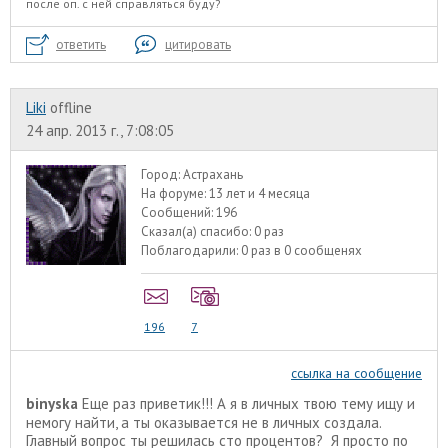
после оп. с ней справляться буду?
ответить
цитировать
Liki
offline
24 апр. 2013 г., 7:08:05
Город:
Астрахань
На форуме:
13 лет и 4 месяца
Сообщений:
196
Сказал(а) спасибо:
0 раз
Поблагодарили:
0 раз в 0 сообщенях
196
7
ссылка на сообщение
binyska
Еще раз приветик!!! А я в личных твою тему ищу и
немогу найти, а ты оказывается не в личных создала.
Главный вопрос ты решилась сто процентов? Я просто по