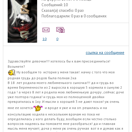
Сообщений:
10
Сказал(а) спасибо:
0 раз
Поблагодарили:
0 раз в 0 сообщенях
10
0
ссылка на сообщение
Здравствуйте девочки!!! хотелось бы к вам присоединиться!
Возьмете?
Ну вообщем то история у меня такая!. начну с того что моя
родная грудь до родов была полная 2ка
В 18 лет родила моего любименького сыночка!!! да и грудь во
время беременности из 2 выросла в хорошую 5 кормила я сынулю 2
года ! а через 8 лет я родила мою любименькую дочуру ,сейчас доче
уже полтора годика! и грудь моя из полноценной двойки
превратилась в 1ку. И мысли о хорошей 3 не дают покоя! уж очень
мне ее хочется
и вроде я уже и на оп. решилась и на
консультацию ходила к нескольким врачам но пока не
определилась у кого делать буду, вообщем если честно столько
вопросов надеюсь вы поможете мне разобраться! да и главная
мысль меня мучает, доча у меня уж очень ручная вот я и думаю как я