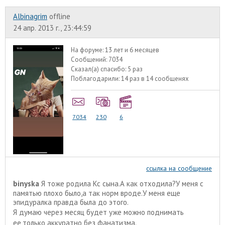
Albinagrim
offline
24 апр. 2013 г., 23:44:59
На форуме:
13 лет и 6 месяцев
Сообщений:
7034
Сказал(а) спасибо:
5 раз
Поблагодарили:
14 раз в 14 сообщенях
7034
230
6
ссылка на сообщение
binyska
Я тоже родила Кс сына.А как отходила?У меня с
памятью плохо было,а так норм вроде.У меня еще
эпидуралка правда была до этого.
Я думаю через месяц будет уже можно поднимать
ее,только аккуратно без фанатизма.