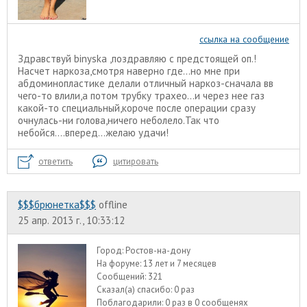
ссылка на сообщение
Здравствуй binyska ,поздравляю с предстоящей оп.!
Насчет наркоза,смотря наверно где...но мне при
абдоминопластике делали отличный наркоз-сначала вв
чего-то влили,а потом трубку трахео...и через нее газ
какой-то специальный,короче после операции сразу
очнулась-ни голова,ничего неболело.Так что
небойся....вперед...желаю удачи!
ответить
цитировать
$$$брюнетка$$$
offline
25 апр. 2013 г., 10:33:12
Город:
Ростов-на-дону
На форуме:
13 лет и 7 месяцев
Сообщений:
321
Сказал(а) спасибо:
0 раз
Поблагодарили:
0 раз в 0 сообщенях