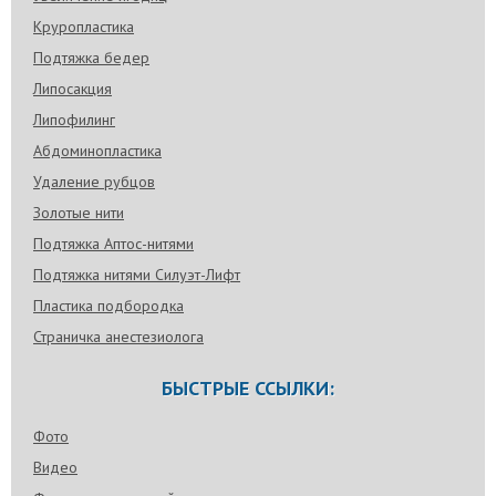
Круропластика
Подтяжка бедер
Липосакция
Липофилинг
Абдоминопластика
Удаление рубцов
Золотые нити
Подтяжка Аптос-нитями
Подтяжка нитями Силуэт-Лифт
Пластика подбородка
Страничка анестезиолога
БЫСТРЫЕ ССЫЛКИ:
Фото
Видео