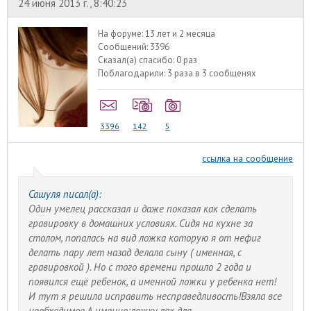
24 июня 2013 г., 8:40:23
На форуме:
13 лет и 2 месяца
Сообщений:
3396
Сказал(а) спасибо:
0 раз
Поблагодарили:
3 раза в 3 сообщенях
3396
142
5
ссылка на сообщение
Сашуля писал(а):
Один умелец рассказал и даже показал как сделать
гравировку в домашних условиях. Сидя на кухне за
столом, попалась на вид ложка которую я от нефиг
делать пару лет назад делала сыну ( именная, с
гравировкой ). Но с того времени прошло 2 года и
появился ещё ребенок, а именной ложки у ребенка нет!
И тут я решила исправить несправедливость!Взяла все
необходимое.А именно:ложку,лак для