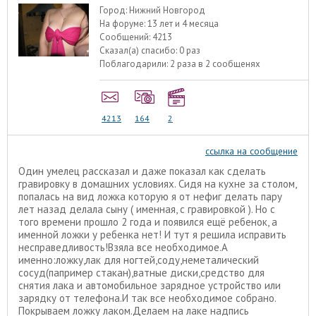
Город:
Нижний Новгород
На форуме:
13 лет и 4 месяца
Сообщений:
4213
Сказал(а) спасибо:
0 раз
Поблагодарили:
2 раза в 2 сообщенях
4213
164
2
ссылка на сообщение
Один умелец рассказал и даже показал как сделать
гравировку в домашних условиях. Сидя на кухне за столом,
попалась на вид ложка которую я от нефиг делать пару
лет назад делала сыну ( именная, с гравировкой ). Но с
того времени прошло 2 года и появился ещё ребенок, а
именной ложки у ребенка нет! И тут я решила исправить
несправедливость!Взяла все необходимое.А
именно:ложку,лак для ногтей,соду,неметалический
сосуд(папример стакан),ватные диски,средство для
снятия лака и автомобильное зарядное устройство или
зарядку от телефона.И так все необходимое собрано.
Покрываем ложку лаком.Делаем на лаке надпись