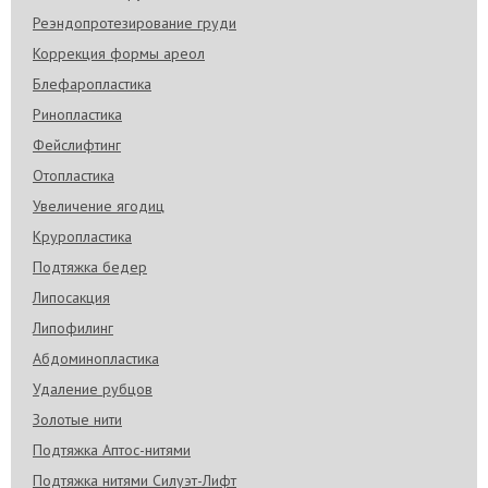
Реэндопротезирование груди
Коррекция формы ареол
Блефаропластика
Ринопластика
Фейслифтинг
Отопластика
Увеличение ягодиц
Круропластика
Подтяжка бедер
Липосакция
Липофилинг
Абдоминопластика
Удаление рубцов
Золотые нити
Подтяжка Аптос-нитями
Подтяжка нитями Силуэт-Лифт