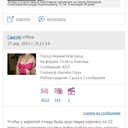
ответить
цитировать
Сашуля
offline
27 апр. 2013 г., 9:22:14
Город:
Нижний Новгород
На форуме:
13 лет и 4 месяца
Сообщений:
4213
Сказал(а) спасибо:
0 раз
Поблагодарили:
2 раза в 2 сообщенях
4213
164
2
ссылка на сообщение
Чтобы у жареной птицы была хрустящая корочка, за 10
минут до окончания готовки побрызгайте на утку, курочку