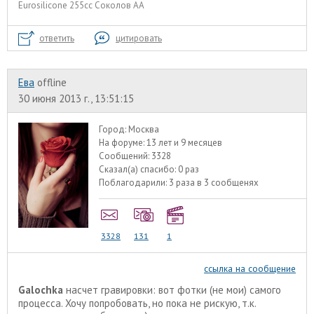
Eurosilicone 255cc Соколов АА
ответить
цитировать
Ева
offline
30 июня 2013 г., 13:51:15
Город:
Москва
На форуме:
13 лет и 9 месяцев
Сообщений:
3328
Сказал(а) спасибо:
0 раз
Поблагодарили:
3 раза в 3 сообщенях
3328
131
1
ссылка на сообщение
Galochka
насчет гравировки: вот фотки (не мои) самого
процесса. Хочу попробовать, но пока не рискую, т.к.