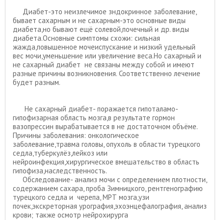
Диабет-это неизлечимое зндокринное заболевание,
бывает сахарным и не сахарным-это основные виды
диабета,но бывают ещё солевой,почечный и др. виды
диабета.Основные симптомы схожи: сильная
жажда,повышенное мочеиспускание и низкий удельный
вес мочи,уменьшение или увеличение веса.Но сахарный и
не сахарный диабет не связаны между собой и имеют
разные причины возникновения. Соответственно лечение
будет разным.
Не сахарный диабет- поражается гипоталамо-
гипофизарная область мозга,в результате гормон
вазопрессин вырабатывается в не достаточном объёме.
Причины заболевания: онкологическое
заболевание,травма головы, опухоль в области турецкого
седла,туберкулёз,лейкоз или
нейроинфекция,хирургическое вмешательство в область
гипофиза,наследственность.
Обследование- анализ мочи с определением плотности,
содержанием сахара, проба Зимницкого, рентгенографию
турецкого седла и черепа, МРТ мозга,узи
почек,экскреторная урография,эхоэнцефалография, анализ
крови; также осмотр нейрохирурга