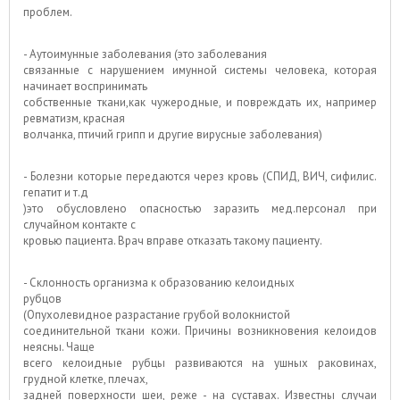
проблем.
- Аутоимунные заболевания (это заболевания
связанные с нарушением имунной системы человека, которая
начинает воспринимать
собственные ткани,как чужеродные, и повреждать их, например
ревматизм, красная
волчанка, птичий грипп и другие вирусные заболевания)
- Болезни которые передаются через кровь (СПИД, ВИЧ, сифилис.
гепатит и т.д
)это обусловлено опасностью заразить мед.персонал при
случайном контакте с
кровью пациента. Врач вправе отказать такому пациенту.
- Склонность организма к образованию келоидных
рубцов
(Опухолевидное разрастание грубой волокнистой
соединительной ткани кожи. Причины возникновения келоидов
неясны. Чаще
всего келоидные рубцы развиваются на ушных раковинах,
грудной клетке, плечах,
задней поверхности шеи, реже - на суставах. Известны случаи