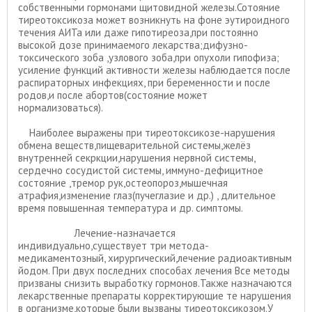
собственными гормонами щитовидной железы.Сотояние
тиреотоксикоза может возникнуть на фоне эутироидного
течения АИТа или даже гипотиреоза,при постоянно
высокой дозе принимаемого лекарства;дифузно-
токсического зоба ,узлового зоба,при опухоли гипофиза;
усиление функций активности железы наблюдается после
распираторных инфекциях, при беременности и после
родов,и после абортов(состояние может
нормализоваться).
Наиболее выражены при тиреотоксикозе-нарушения
обмена веществ,пищеварительной системы,желёз
внутренней секркции,нарушения нервной системы,
сердечно сосудистой системы, иммуно-дефицитное
состояние ,тремор рук,остеопороз,мышечная
атрафия,изменение глаз(пучеглазие и др.) , длительное
время повышенная температура и др. симптомы.
Лечение-назначается
индивидуально,существует три метода-
медикаментозный, хирургический,лечение радиоактивным
йодом. При двух последних способах лечения Все методы
призваны снизить выработку гормонов.Также назначаются
лекарственные препараты корректирующие те нарушения
в организме,которые были вызваны тиреотоксикозом.У