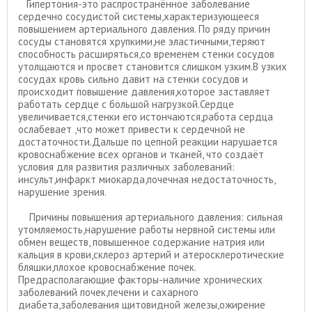
Гипертония-это распространённое заболевание
сердечно сосудистой системы,характеризующееся
повышением артериального давления. По ряду причин
сосуды становятся хрупкими,не эластичными,теряют
способность расширяться,со временем стенки сосудов
утолщаются и просвет становится слишком узким.В узких
сосудах кровь сильно давит на стенки сосудов и
происходит повышение давления,которое заставляет
работать сердце с большой нагрузкой.Сердце
увеличивается,стенки его истончаются,работа сердца
ослабевает ,что может привести к сердечной не
достаточности.Дальше по цепной реакции нарушается
кровоснабжение всех органов и тканей, что создаёт
условия для развития различных заболеваний:
инсульт,инфаркт миокарда,почечная недостаточность,
нарушение зрения.
Причины повышения артериального давления: сильная
утомляемость,нарушение работы нервной системы или
обмен веществ, повышенное содержание натрия или
кальция в крови,склероз артерий и атеросклеротические
бляшки,плохое кровоснабжение почек.
Предрасполагающие факторы-наличие хронических
заболеваний почек,печени и сахарного
диабета,заболевания щитовидной железы,ожирение