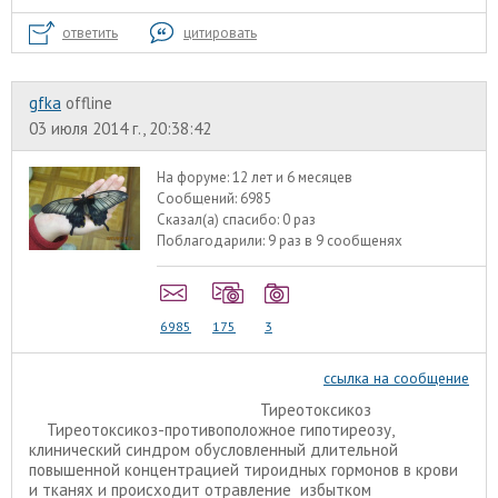
ответить
цитировать
gfka
offline
03 июля 2014 г., 20:38:42
На форуме:
12 лет и 6 месяцев
Сообщений:
6985
Сказал(а) спасибо:
0 раз
Поблагодарили:
9 раз в 9 сообщенях
6985
175
3
ссылка на сообщение
Тиреотоксикоз
Тиреотоксикоз-противоположное гипотиреозу,
клинический синдром обусловленный длительной
повышенной концентрацией тироидных гормонов в крови
и тканях и происходит отравление избытком