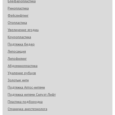
Блефаропластика
Ринопластика
Фейслифтинг
Отопластика
Увеличение ягодиц
Круропластика
Подтяжка бедер
Липосакция
Липофилинг
Абдоминопластика
Удаление рубцов
Золотые нити
Подтяжка Аптос-нитями
Подтяжка нитями Силуэт-Лифт
Пластика подбородка
Страничка анестезиолога