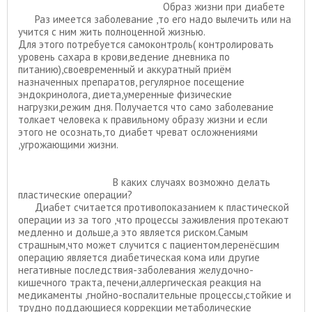
Образ жизни при диабете
Раз имеется заболевание ,то его надо вылечить или на
учится с ним жить полноценной жизнью.
Для этого потребуется самоконтроль( контролировать
уровень сахара в крови,ведение дневника по
питанию),своевременный и аккуратный приём
назначенных препаратов, регулярное посещение
эндокринолога, диета,умеренные физические
нагрузки,режим дня. Получается что само заболевание
толкает человека к правильному образу жизни и если
этого не осознать,то диабет чреват осложнениями
,угрожающими жизни.
В каких случаях возможно делать
пластические операции?
Диабет считается противопоказанием к пластической
операции из за того ,что процессы заживления протекают
медленно и дольше,а это является риском.Самым
страшным,что может случится с пациентом,перенёсшим
операцию является диабетическая кома или другие
негативные последствия-заболевания желудочно-
кишечного тракта, печени,аллергическая реакция на
медикаменты ,гнойно-воспалительные процессы,стойкие и
трудно поддающиеся коррекции метаболические