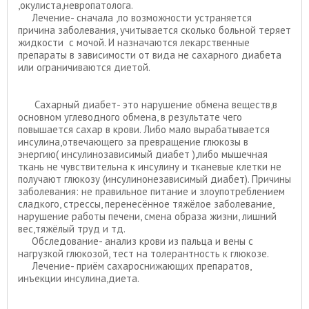
,окулиста,невропатолога.
Лечение- сначала ,по возможности устраняется
причина заболевания, учитывается сколько больной теряет
жидкости с мочой. И назначаются лекарственные
препараты в зависимости от вида не сахарного диабета
или ограничиваются диетой.
Сахарный диабет- это нарушение обмена веществ,в
основном углеводного обмена, в результате чего
повышается сахар в крови. Либо мало вырабатывается
инсулина,отвечающего за превращение глюкозы в
энергию( инсулинозависимый диабет ),либо мышечная
ткань не чувствительна к инсулину и тканевые клетки не
получают глюкозу (инсулинонезависимый диабет). Причины
заболевания: не правильное питание и злоупотреблением
сладкого, стрессы, перенесённое тяжёлое заболевание,
нарушение работы печени, смена образа жизни, лишний
вес,тяжёлый труд и тд.
Обследование- анализ крови из пальца и вены с
нагрузкой глюкозой, тест на толерантность к глюкозе.
Лечение- приём сахароснижающих препаратов,
инъекции инсулина,диета.