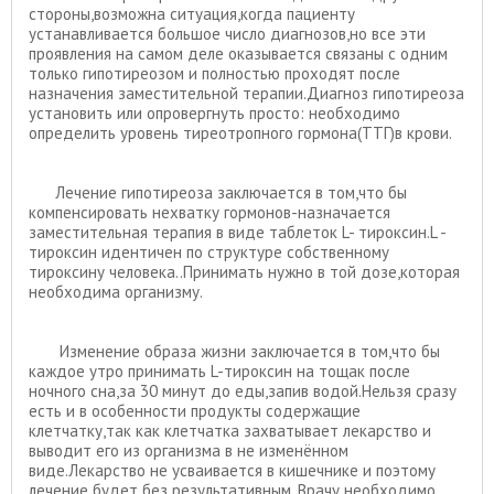
стороны,возможна ситуация,когда пациенту
устанавливается большое число диагнозов,но все эти
проявления на самом деле оказывается связаны с одним
только гипотиреозом и полностью проходят после
назначения заместительной терапии.Диагноз гипотиреоза
установить или опровергнуть просто: необходимо
определить уровень тиреотропного гормона(ТТГ)в крови.
Лечение гипотиреоза заключается в том,что бы
компенсировать нехватку гормонов-назначается
заместительная терапия в виде таблеток L- тироксин.L -
тироксин идентичен по структуре собственному
тироксину человека..Принимать нужно в той дозе,которая
необходима организму.
Изменение образа жизни заключается в том,что бы
каждое утро принимать L-тироксин на тощак после
ночного сна,за 30 минут до еды,запив водой.Нельзя сразу
есть и в особенности продукты содержащие
клетчатку,так как клетчатка захватывает лекарство и
выводит его из организма в не изменённом
виде.Лекарство не усваивается в кишечнике и поэтому
лечение будет без результативным. Врачу необходимо