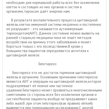
необходим для нормальной работы всех без исключения
клеток и состоящих из них органов и систем в
организме,тироксин даёт энергию нам.
В результате воспалительного процесса щитовидной
железы клетки иммунной системы медленно и постепенно
её разрушают - это называется аутоиммунным
тиреоидитом(АИТ). Данное состояние можно выявить на
ранней стадии,но медицина пока не знает методов
воздействия на причину этого заболевания и может
бороться только с его последствиями.В крови у
большинства пациентов определяются антитела к
щитовидной железе.
Гипотиреоз
Гипотиреоз-это не достаток гормонов щитовидной
железы в организме. Основными причинами гипотиреоза
являются АИТ и операции на щитовидной железе,которое
подразумевает её полное или частичное
удаление.Гипотиреоз может проявляться многочисленными
симптомами со стороны всех без исключения органов и
систем.Многие пациенты вообще не предъявляют каких
либо жалоб ,при этом гипотиреоз(как правило лёгкий)
выявляется при гормональном исследовании.С другой