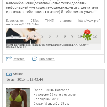
видеообращение,создавай новые темки,дополняй
информацией уже существующие,знакомься с девчатами
и,возможно,тебе повезет в акции) Я тебе желаю удачи!!!
Евросиликон 255сс ТММ3 анатомы http://www.prof-
medicina.ru/162987.htm
ответить
цитировать
Oks
offline
16 авг. 2013 г., 13:42:44
Город:
Нижний Новгород
На форуме:
13 лет и 5 месяцев
Сообщений:
20371
Сказал(а) спасибо:
28 раз