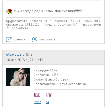
И мы всегда рады новым знакомствам!!!!!!!!!!!
Круропластика Соколов М. А. Анатомы 135 мл . 06.02.2013.
Свершилось 03.12.2013 !!! Грудь от Соколова А.А !!! Евросиликон
230 сс Анатомы.
ответить
цитировать
olga-olga
offline
16 авг. 2013 г., 21:11:42
На форуме:
13 лет
Сообщений:
2337
Сказал(а) спасибо:
0 раз
Поблагодарили:
0 раз в 0 сообщенях
2337
84