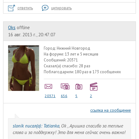
ответить
цитировать
Oks
offline
16 авг. 2013 г., 20:47:07
Город:
Нижний Новгород
На форуме:
13 лет и 5 месяцев
Сообщений:
20371
Сказал(а) спасибо:
28 раз
Поблагодарили:
180 раз в 173 сообщенях
20371
656
5
2
ссылка на сообщение
slonik писал(а):
Tatianka
, Ok , Аришка спасибо за теплые
слова и за поддержку! Это для меня сейчас очень важно!