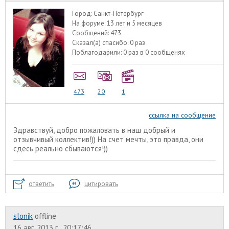
Город:
Санкт-Петербург
На форуме:
13 лет и 5 месяцев
Сообщений:
473
Сказал(а) спасибо:
0 раз
Поблагодарили:
0 раз в 0 сообщенях
473
20
1
ссылка на сообщение
Здравствуй, добро пожаловать в наш добрый и
отзывчивый коллектив!)) На счет мечты, это правда, они
сдесь реально сбываются!))
ответить
цитировать
slonik
offline
16 авг. 2013 г., 20:17:46