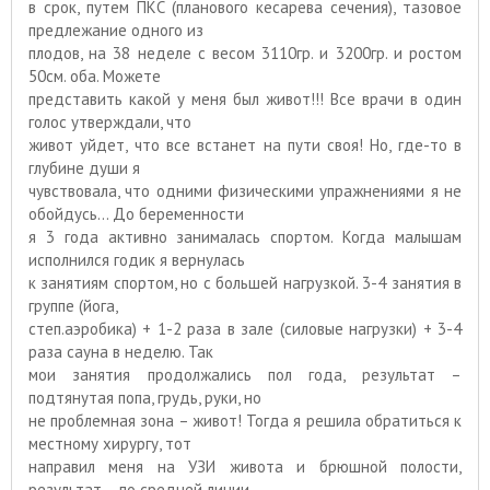
в срок, путем ПКС (планового кесарева сечения), тазовое
предлежание одного из
плодов, на 38 неделе с весом 3110гр. и 3200гр. и ростом
50см. оба. Можете
представить какой у меня был живот!!! Все врачи в один
голос утверждали, что
живот уйдет, что все встанет на пути своя! Но, где-то в
глубине души я
чувствовала, что одними физическими упражнениями я не
обойдусь… До беременности
я 3 года активно занималась спортом. Когда малышам
исполнился годик я вернулась
к занятиям спортом, но с большей нагрузкой. 3-4 занятия в
группе (йога,
степ.аэробика) + 1-2 раза в зале (силовые нагрузки) + 3-4
раза сауна в неделю. Так
мои занятия продолжались пол года, результат –
подтянутая попа, грудь, руки, но
не проблемная зона – живот! Тогда я решила обратиться к
местному хирургу, тот
направил меня на УЗИ живота и брюшной полости,
результат – по средней линии