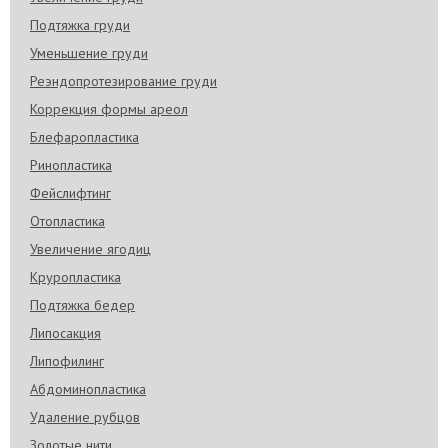
Подтяжка груди
Уменьшение груди
Реэндопротезирование груди
Коррекция формы ареол
Блефаропластика
Ринопластика
Фейслифтинг
Отопластика
Увеличение ягодиц
Круропластика
Подтяжка бедер
Липосакция
Липофилинг
Абдоминопластика
Удаление рубцов
Золотые нити