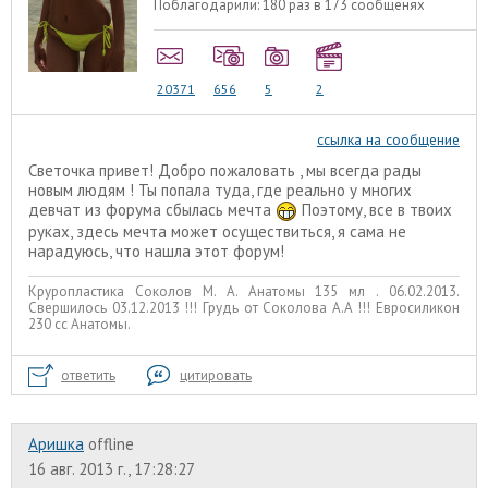
Поблагодарили:
180 раз в 173 сообщенях
20371
656
5
2
ссылка на сообщение
Светочка привет! Добро пожаловать , мы всегда рады
новым людям ! Ты попала туда, где реально у многих
девчат из форума сбылась мечта
Поэтому, все в твоих
руках, здесь мечта может осуществиться, я сама не
нарадуюсь, что нашла этот форум!
Круропластика Соколов М. А. Анатомы 135 мл . 06.02.2013.
Свершилось 03.12.2013 !!! Грудь от Соколова А.А !!! Евросиликон
230 сс Анатомы.
ответить
цитировать
Аришка
offline
16 авг. 2013 г., 17:28:27