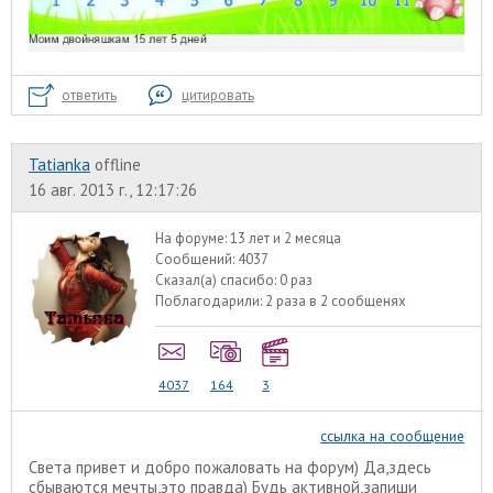
ответить
цитировать
Tatianka
offline
16 авг. 2013 г., 12:17:26
На форуме:
13 лет и 2 месяца
Сообщений:
4037
Сказал(а) спасибо:
0 раз
Поблагодарили:
2 раза в 2 сообщенях
4037
164
3
ссылка на сообщение
Света привет и добро пожаловать на форум) Да,здесь
сбываются мечты,это правда) Будь активной,запиши