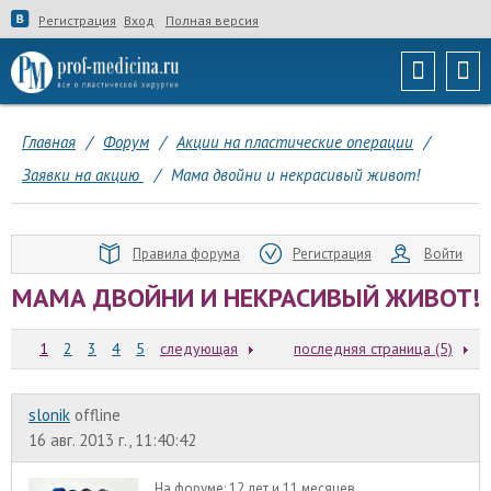
Регистрация
Вход
Полная версия
Главная
/
Форум
/
Акции на пластические операции
/
Заявки на акцию
/
Мама двойни и некрасивый живот!
Правила форума
Регистрация
Войти
МАМА ДВОЙНИ И НЕКРАСИВЫЙ ЖИВОТ!
1
2
3
4
5
следующая
последняя страница (5)
slonik
offline
16 авг. 2013 г., 11:40:42
На форуме:
12 лет и 11 месяцев