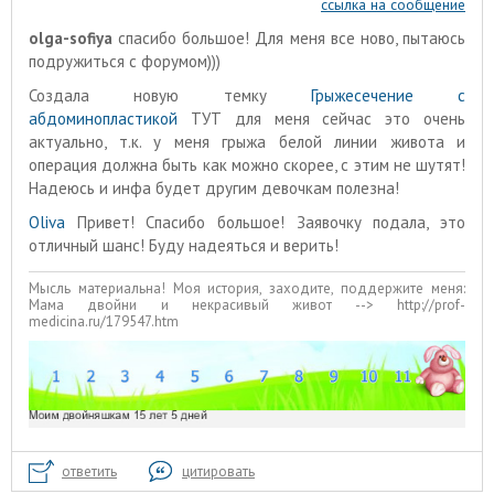
ссылка на сообщение
olga-sofiya
спасибо большое! Для меня все ново, пытаюсь
подружиться с форумом)))
Создала новую темку
Грыжесечение с
абдоминопластикой
ТУТ
для меня сейчас это очень
актуально, т.к. у меня грыжа белой линии живота и
операция должна быть как можно скорее, с этим не шутят!
Надеюсь и инфа будет другим девочкам полезна!
Oliva
Привет! Спасибо большое! Заявочку подала, это
отличный шанс! Буду надеяться и верить!
Мысль материальна! Моя история, заходите, поддержите меня:
Мама двойни и некрасивый живот --> http://prof-
medicina.ru/179547.htm
ответить
цитировать