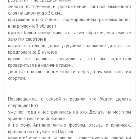
живота истончение и расхождение листков мышечного
слоя на ширину до 3х. см.,
протяженностью 7-8см. с формированием грыжевых ворот
в надпупочной области
(грыжа белой линии живота). Таким образом, мои рьяные
занятия спортом в
какой-то степени даже усугубили положение дел (я так
предполагаю). В нужное
время не нашлось специалиста, кто бы подсказал
провериться на наличие грыжи,
диастаза после беременности перед началом занятий
спортом.
Посовещались с семьей и решили, что будем делать
операцию! Вот
уже пол года я настраиваюсь на это. Делать на местном
уровне в местной больнице
я не хочу. Активно читаю форумы, отзывы о клиниках,
врачах и наткнулась на Портал
www.prof-medicina.ru
и акцию
«пластические операции