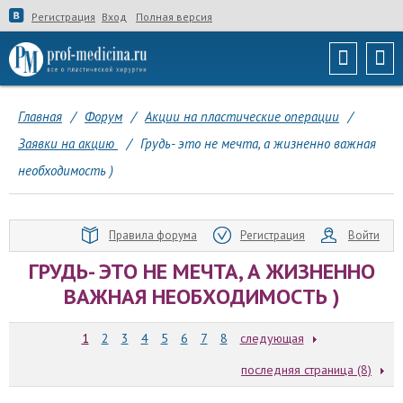
Регистрация
Вход
Полная версия
Главная
/
Форум
/
Акции на пластические операции
/
Заявки на акцию
/
Грудь- это не мечта, а жизненно важная
необходимость )
Правила форума
Регистрация
Войти
ГРУДЬ- ЭТО НЕ МЕЧТА, А ЖИЗНЕННО
ВАЖНАЯ НЕОБХОДИМОСТЬ )
1
2
3
4
5
6
7
8
следующая
последняя страница (8)