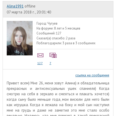
Alina1991
offline
07 марта 2018 г., 20:01:40
Город:
Чугуев
На форуме:
8 лет и 5 месяцев
Сообщений:
127
Сказал(а) спасибо:
2 раза
Поблагодарили:
3 раза в 3 сообщенях
127
7
ссылка на сообщение
Привет всем) Мне 26, меня зовут Алина) я обладательница
прекрасных и антисексуальных ушек спаниеля) Когда
смотрю на себя в зеркало и смеяться и плакать хочется)
когда сыну было меньше года, мои висюли для него были
как игрушка. Когда я лежала на боку и мой сын наступил
мне на грудь и даже не заметил это мне стало особо
печально. Надеюсь, что мне повезет в такой прекрасной