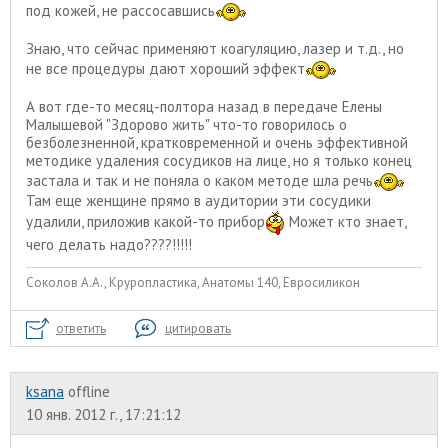
под кожей, не рассосавшись
Знаю, что сейчас применяют коагуляцию, лазер и т.д., но
не все процедуры дают хороший эффект
А вот где-то месяц-полтора назад в передаче Елены
Малышевой "Здорово жить" что-то говорилось о
безболезненной, кратковременной и очень эффективной
методике удаления сосудиков на лице, но я только конец
застала и так и не поняла о каком методе шла речь
Там еще женщине прямо в аудитории эти сосудики
удалили, приложив какой-то прибор
Может кто знает,
чего делать надо????!!!!!
Соколов А.А., Круропластика, Анатомы 140, Евросиликон
ответить
цитировать
ksana
offline
10 янв. 2012 г., 17:21:12