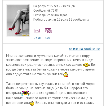
На форуме:
15 лет и 7 месяцев
Сообщений:
7398
Сказал(а) спасибо:
0 раз
Поблагодарили:
12 раз в 11 сообщенях
7398
103
ссылка на сообщение
Многие женщины и мужчины в какой-то момент вдруг
замечают появление на лице неприятных точек в виде
красноватых родинок - расширенных сосудиков
Вот
вроде была чистая белая кожа - а через какое-то время
она вдруг стала не такой уж чистой
Такая неприятность случилась и со мной: в лютый мороз
была на улице, не закрыв лицо (хоть бы шарфом его
прикрыла
) и на следующий день последовало
наказание - сначала один сосудик появился на лице, а
потом еще два
Видать они лопнули и так и остались