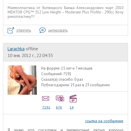
Маммопластика от Витвицкого Баиша Александрович март 2010
МENTOR CPG™ 312 Low Height – Moderate Plus Profile - 290cc Хочу
ринопластику!!!
ответить
цитировать
Larachka
offline
10 янв. 2012 г., 22:04:55
На форуме:
15 лет и 7 месяцев
Сообщений:
7191
Сказал(а) спасибо:
0 раз
Поблагодарили:
25 раз в 23 сообщенях
7191
676
14
ссылка на сообщение
Я знаю что сосудики и пигментные пятна хорошо