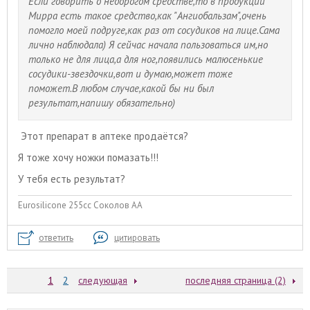
Если говорить о недорогом средстве,то в продукции
Мирра есть такое средство,как "Ангиобальзам",очень
помогло моей подруге,как раз от сосудиков на лице.Сама
лично наблюдала) Я сейчас начала пользоваться им,но
только не для лица,а для ног,появились малюсенькие
сосудики-звездочки,вот и думаю,может тоже
поможет.В любом случае,какой бы ни был
результат,напишу обязательно)
Этот препарат в аптеке продаётся?
Я тоже хочу ножки помазать!!!
У тебя есть результат?
Eurosilicone 255cc Соколов АА
ответить
цитировать
1
2
следующая
последняя страница (2)