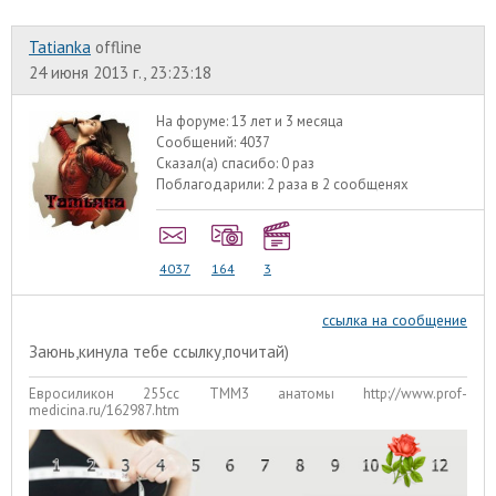
Tatianka
offline
24 июня 2013 г., 23:23:18
На форуме:
13 лет и 3 месяца
Сообщений:
4037
Сказал(а) спасибо:
0 раз
Поблагодарили:
2 раза в 2 сообщенях
4037
164
3
ссылка на сообщение
Заюнь,кинула тебе ссылку,почитай)
Евросиликон 255сс ТММ3 анатомы http://www.prof-
medicina.ru/162987.htm