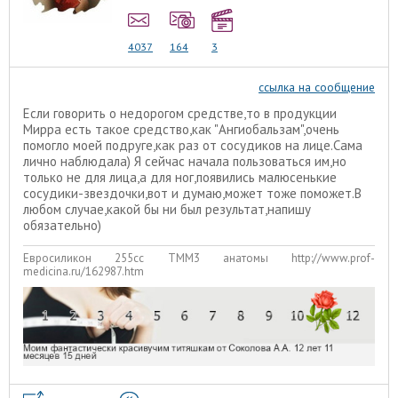
4037
164
3
ссылка на сообщение
Если говорить о недорогом средстве,то в продукции
Мирра есть такое средство,как "Ангиобальзам",очень
помогло моей подруге,как раз от сосудиков на лице.Сама
лично наблюдала) Я сейчас начала пользоваться им,но
только не для лица,а для ног,появились малюсенькие
сосудики-звездочки,вот и думаю,может тоже поможет.В
любом случае,какой бы ни был результат,напишу
обязательно)
Евросиликон 255сс ТММ3 анатомы http://www.prof-
medicina.ru/162987.htm