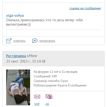
ссылка на сообщение
olga-sofiya
Оленька, припозднилась что то, весь вечер тебя
высматриваю;))
ответить
цитировать
Ростовчанка
offline
23 сент. 2013 г., 23:14:28
На форуме:
12 лет и 11 месяцев
Сообщений:
549
Сказал(а) спасибо:
0 раз
Поблагодарили:
0 раз в 0 сообщенях
549
26