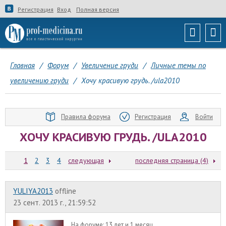
Регистрация
Вход
Полная версия
Главная
/
Форум
/
Увеличение груди
/
Личные темы по
увеличению груди
/
Хочу красивую грудь. /ula2010
Правила форума
Регистрация
Войти
ХОЧУ КРАСИВУЮ ГРУДЬ. /ULA2010
1
2
3
4
следующая
последняя страница (4)
YULIYA2013
offline
23 сент. 2013 г., 21:59:52
На форуме:
13 лет и 1 месяц