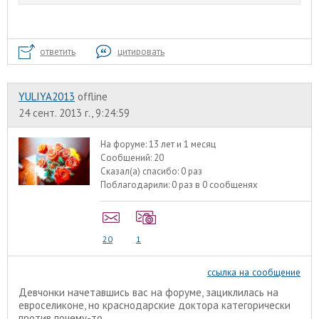
ответить
цитировать
YULIYA2013
offline
24 сент. 2013 г., 9:24:59
На форуме:
13 лет и 1 месяц
Сообщений:
20
Сказал(а) спасибо:
0 раз
Поблагодарили:
0 раз в 0 сообщенях
20
1
ссылка на сообщение
Девчонки начетавшись вас на форуме, зациклилась на
евроселиконе, но краснодарские доктора категорически
против почему-то.