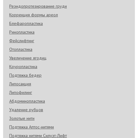
Реэндопротезирование груди
Коррекция формы ареол
Блефаропластика
Ринопластика
Фейслифтинг
Отопластика
Увеличение ягодиц
Круропластика
Подтяжка бедер
Липосакция
Липофилинг
Абдоминопластика
Удаление рубцов
Золотые нити
Подтяжка Аптос-нитями
Подтяжка нитями Силуэт-Лифт