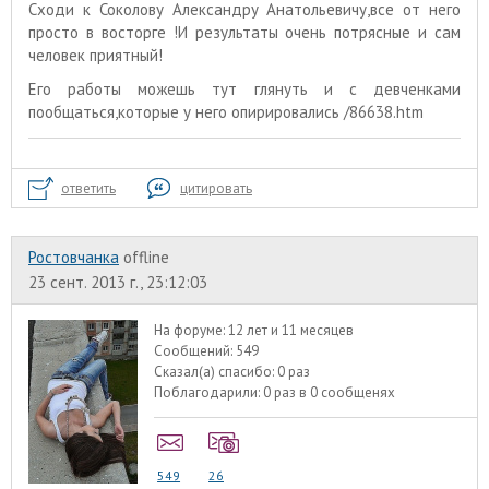
Сходи к Соколову Александру Анатольевичу,все от него
просто в восторге !И результаты очень потрясные и сам
человек приятный!
Его работы можешь тут глянуть и с девченками
пообщаться,которые у него опирировались /86638.htm
ответить
цитировать
Ростовчанка
offline
23 сент. 2013 г., 23:12:03
На форуме:
12 лет и 11 месяцев
Сообщений:
549
Сказал(а) спасибо:
0 раз
Поблагодарили:
0 раз в 0 сообщенях
549
26