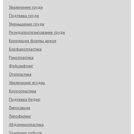
Увеличение груди
Подтяжка груди
Уменьшение груди
Реэндопротезирование груди
Коррекция формы ареол
Блефаропластика
Ринопластика
Фейслифтинг
Отопластика
Увеличение ягодиц
Круропластика
Подтяжка бедер
Липосакция
Липофилинг
Абдоминопластика
Удаление рубцов