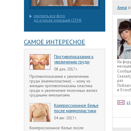
Анна
o
смотреть все фото
до и после операций (2334)
САМОЕ ИНТЕРЕСНОЕ
Противопоказания к
увеличению груди
На фор
месяце
08 дек. 2017 г.
Сообще
Противопоказания к увеличению
Сказал(
раз
груди (маммопластике) — кому из
женщин противопоказаны пластика
Поблаг
в 0 со
груди и увеличение молочных желез
грудными имплантами.
13
Компрессионное белье
после маммопластики
04 авг. 2017 г.
Компрессионное белье после