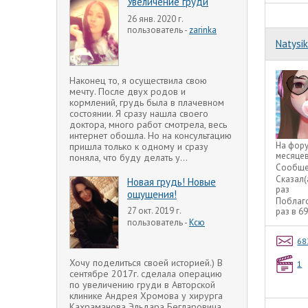
Увеличение груди
26 янв. 2020 г.
пользователь -
zarinka
Natysik
Наконец то, я осуществила свою
мечту. После двух родов и
кормлений, грудь была в плачевном
состоянии. Я сразу нашла своего
доктора, много работ смотрела, весь
интернет обошла. Но на консультацию
На фор
пришла только к одному и сразу
месяце
поняла, что буду делать у...
Сообще
Сказал(
Новая грудь! Новые
раз
ощущения!
Поблаг
27 окт. 2019 г.
раз в 6
пользователь -
Ксю
68
Хочу поделиться своей историей.) В
1
сентябре 2017г. сделала операцию
по увеличению груди в Авторской
клинике Андрея Хромова у хирурга
Кахраманова Эльдара Бегларовича.