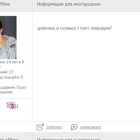
ffline
Информация для иногородних
девочки, а сколько стоит операция?
уме:
14 лет и 8
в
ний:
13
а) спасибо:
0
одарили:
0 раз
общенях
1
ответить
цитировать
ek
offline
Информация для иногородних