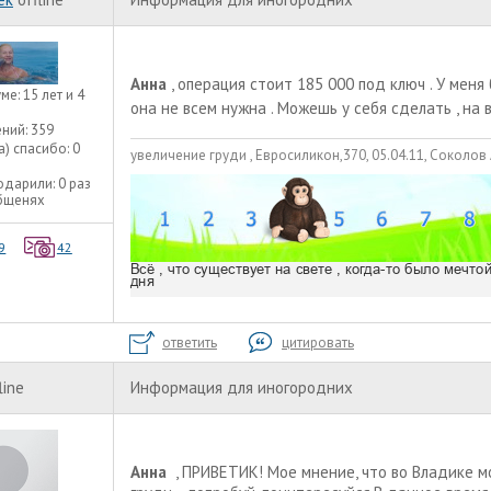
Анна
, операция стоит 185 000 под ключ . У меня 
уме:
15 лет и 4
она не всем нужна . Можешь у себя сделать , на в
ний:
359
а) спасибо:
0
увеличение груди , Евросиликон,370, 05.04.11, Соколов 
одарили:
0 раз
общенях
9
42
ответить
цитировать
line
Информация для иногородних
Анна
, ПРИВЕТИК! Мое мнение, что во Владике 