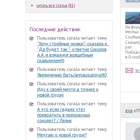
читать все статьи (81)
На фор
Последние действия:
месяца
Сообще
Пользователь corala читает тему
Сказал(
"Хочу стройные ножки"- сказала я .
раз
"Да будет так "- ответил Соколов
Поблаг
А.А. и взмахнул волшебным
в 0 со
скальпелем)))
Пользователь corala читает тему
35
Увеличению быть/annausupova90
Пользователь corala читает тему
Иду к своей мечте,а точнее к
новой груди)
Пользователь corala читает тему
А что если гадких утят
eva
off
превратить в прекрасных
соколят? / Лёлик
Пользователь corala читает тему
Мечтаю о новой груди!!