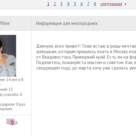
1
2
3
4
5
6
7
8
следующая
ffline
Информация для иногородних
Девчули, всех привет! Тоже встаю в ряды мечта
девушкам, которым пришлось ехать в Москву изда
от Владивостока, Приморкий край. Есть ли на фо
Поделитесь, пожалуйста опытом и советом. Как е
следующем году, до марта хочу уже сделать уве
уме:
14 лет и 8
в
ний:
13
а) спасибо:
0
одарили:
0 раз
общенях
1