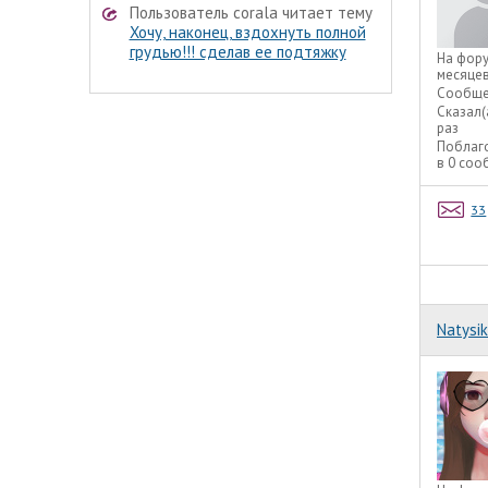
Пользователь corala читает тему
Хочу, наконец, вздохнуть полной
грудью!!! сделав ее подтяжку
На фор
месяце
Сообще
Сказал(
раз
Поблаг
в 0 со
33
Natysik