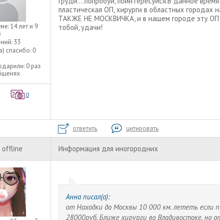
груди....попробуй, поинтересуйся.В данное врем
пластическая ОП, хирурги в областных городах н
ТАКЖЕ НЕ МОСКВИЧКА, и в нашем городе эту ОП 
уме:
14 лет и 9
тобой, удачи!
в
ний:
33
а) спасибо:
0
одарили:
0 раз
общенях
0
ответить
цитировать
offline
Информация для иногородних
Анна писал(а):
от Находки до Москвы 10 000 км. лететь если п
28000руб. Ближе хирурги во Владивостоке, но о