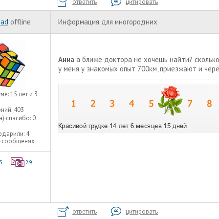
ответить
цитировать
nad
offline
Информация для иногородних
Анна
а ближе доктора не хочешь найти? сколько
у меня у знакомых опыт 700км, приезжают и чер
уме:
15 лет и 3
ний:
403
а) спасибо:
0
одарили:
4
4 сообщенях
3
29
ответить
цитировать