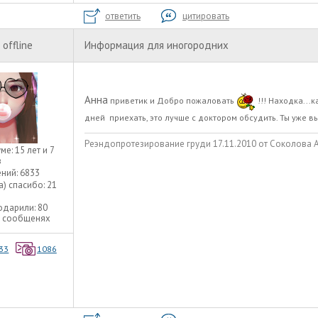
ответить
цитировать
offline
Информация для иногородних
Анна
приветик и Добро пожаловать
!!! Находка...
дней приехать, это лучше с доктором обсудить. Ты уже в
Реэндопротезирование груди 17.11.2010 от Соколова А.А
уме:
15 лет и 7
в
ний:
6833
а) спасибо:
21
одарили:
80
9 сообщенях
33
1086