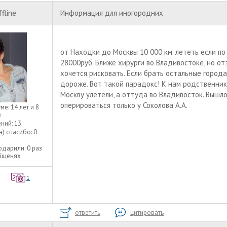
ffline
Информация для иногородних
от Находки до Москвы 10 000 км. лететь если по
28000руб. Ближе хирурги во Владивостоке, но от
хочется рисковать. Если брать остальные города
дороже. Вот такой парадокс! К нам родственники
Москву улетели, а оттуда во Владивосток. Вышло 
оперироваться только у Соколова А.А.
уме:
14 лет и 8
в
ний:
13
а) спасибо:
0
одарили:
0 раз
общенях
1
ответить
цитировать