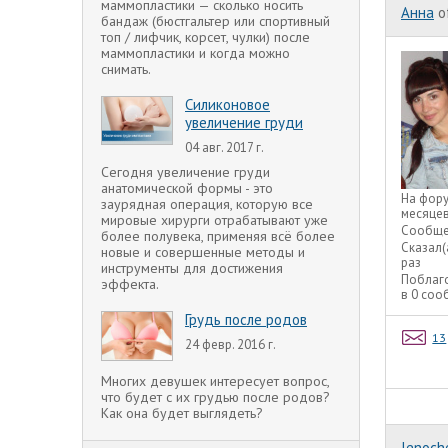
маммопластики — сколько носить
Анна
o
бандаж (бюстгальтер или спортивный
топ / лифчик, корсет, чулки) после
маммопластики и когда можно
снимать.
Силиконовое
увеличение груди
04 авг. 2017 г.
Сегодня увеличение груди
анатомической формы - это
На фор
заурядная операция, которую все
месяце
мировые хирурги отрабатывают уже
Сообще
более полувека, применяя всё более
Сказал(
новые и совершенные методы и
раз
инструменты для достижения
Поблаг
эффекта.
в 0 со
Грудь после родов
13
24 февр. 2016 г.
Многих девушек интересует вопрос,
что будет с их грудью после родов?
Как она будет выглядеть?
lenoch