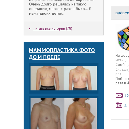
Очень долго решалась на такую
операцию, много страхов было... Я
nadne
мама двоих детей...
читать все истории (78)
МАММОПЛАСТИКА ФОТО
На фор
ДО И ПОСЛЕ
месяца
Сообще
Сказал(
раз
Поблаг
раза в 
40
2