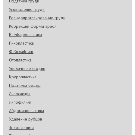
Подтяжка груди
Уменьшение груди
Реэндопротезирование груди
Коррекция формы ареол
Блефаропластика
Ринопластика
Фейслифтинг
Отопластика
Увеличение ягодиц
Круропластика
Подтяжка бедер
Липосакция
Липофилинг
Абдоминопластика
Удаление рубцов
Золотые нити