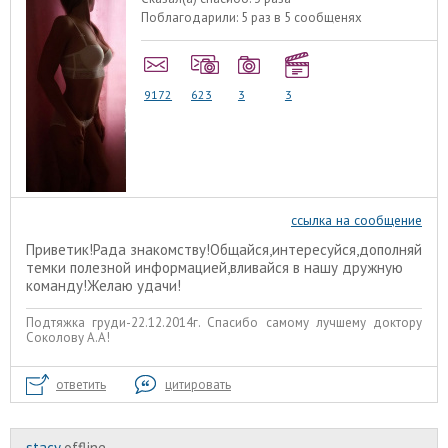
Поблагодарили:
5 раз в 5 сообщенях
9172
623
3
3
ссылка на сообщение
Приветик!Рада знакомству!Общайся,интересуйся,дополняй
темки полезной информацией,вливайся в нашу дружную
команду!Желаю удачи!
Подтяжка груди-22.12.2014г. Спасибо самому лучшему доктору
Соколову А.А!
ответить
цитировать
stacy
offline