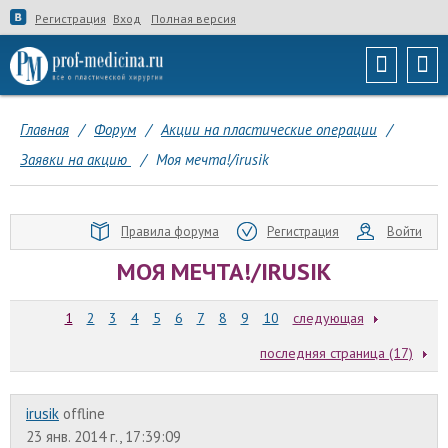
Регистрация
Вход
Полная версия
Главная
/
Форум
/
Акции на пластические операции
/
Заявки на акцию
/
Моя мечта!/irusik
Правила форума
Регистрация
Войти
МОЯ МЕЧТА!/IRUSIK
1
2
3
4
5
6
7
8
9
10
следующая
последняя страница (17)
irusik
offline
23 янв. 2014 г., 17:39:09