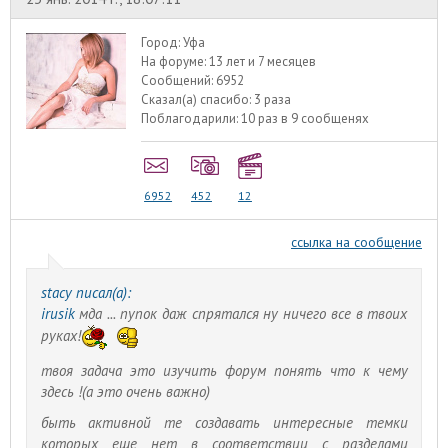
Город:
Уфа
На форуме:
13 лет и 7 месяцев
Сообщений:
6952
Сказал(а) спасибо:
3 раза
Поблагодарили:
10 раз в 9 сообщенях
6952
452
12
ссылка на сообщение
stacy писал(а):
irusik
мда ... пупок даж спрятался ну ничего все в твоих
руках!
твоя задача это изучить форум понять что к чему
здесь !(а это очень важно)
быть активной те создавать интересные темки
которых еще нет в соответствии с разделами