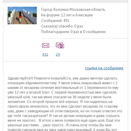
Город:
Коломна Московская область
На форуме:
12 лет и 6 месяцев
Сообщений:
431
Сказал(а) спасибо:
0 раз
Поблагодарили:
0 раз в 0 сообщенях
431
29
ссылка на сообщение
Здравствуйте!!! Помогите пожалуйста, уже давно мечтаю сделать
операцию абдоминопластику. У меня очень некрасивый живот с 2
швами от кесарева сечения вертикальный от 1 беременности ему
уже 12 лет и второй 5лет. С первой беременностью мне сделали
ужасный шов, так как меня спасали на 36 неделе у меня была
эклампсия. Со второй прошло всё хорошо. Я так надеялась на
своего врача гинеколога, что он мне сделает кесарево по старому
шву, даже с заведующим об этом говорила, но он только ответил это
где тебя так разрезали? Я так не делаю операцию и даже слушать
меня не захотел... В итоге у меня появился ещё один шов. Ещё эти
ужасные растяжки.....ужас просто...Я очень хочу чтобы Вы мне
помогли сделали мне из двух швов один красивый, я знаю Вы это