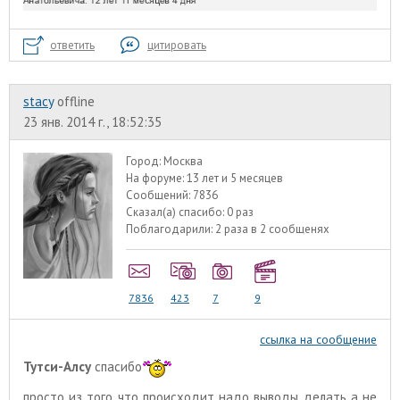
ответить
цитировать
stacy
offline
23 янв. 2014 г., 18:52:35
Город:
Москва
На форуме:
13 лет и 5 месяцев
Сообщений:
7836
Сказал(а) спасибо:
0 раз
Поблагодарили:
2 раза в 2 сообщенях
7836
423
7
9
ссылка на сообщение
Тутси-Алсу
спасибо
просто из того что происходит надо выводы делать а не