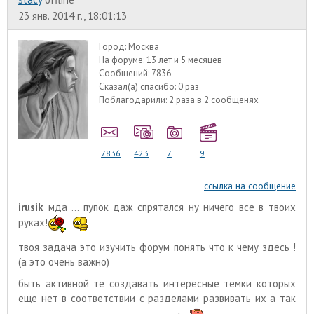
23 янв. 2014 г., 18:01:13
Город:
Москва
На форуме:
13 лет и 5 месяцев
Сообщений:
7836
Сказал(а) спасибо:
0 раз
Поблагодарили:
2 раза в 2 сообщенях
7836
423
7
9
ссылка на сообщение
irusik
мда ... пупок даж спрятался ну ничего все в твоих
руках!
твоя задача это изучить форум понять что к чему здесь !
(а это очень важно)
быть активной те создавать интересные темки которых
еще нет в соответствии с разделами развивать их а так