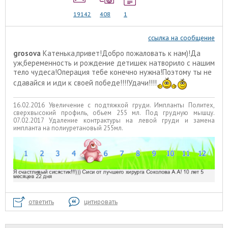
19142
408
1
ссылка на сообщение
grosova
Катенька,привет!Добро пожаловать к нам)!Да
уж,беременность и рождение детишек натворило с нашим
тело чудеса!Операция тебе конечно нужна!Поэтому ты не
сдавайся и иди к своей победе!!!!Удачи!!!!
16.02.2016 Увеличение с подтяжкой груди. Импланты Политех,
сверхвысокий профиль, обьем 255 мл. Под грудную мышцу.
07.02.2017 Удаление контрактуры на левой груди и замена
импланта на полиуретановый 255мл.
ответить
цитировать