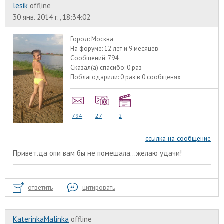
lesik
offline
30 янв. 2014 г., 18:34:02
Город:
Москва
На форуме:
12 лет и 9 месяцев
Сообщений:
794
Сказал(а) спасибо:
0 раз
Поблагодарили:
0 раз в 0 сообщенях
794
27
2
ссылка на сообщение
Привет.да опи вам бы не помешала...желаю удачи!
ответить
цитировать
KaterinkaMalinka
offline