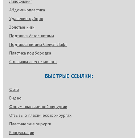
Липофилинг
Абдоминопластика
Удаление рубцов
Золотые нити
Подтяжка Аптос-нитями
Подтяжка нитями Силуэт-Лифт
Пластика подбородка
Страничка анестезиолога
БЫСТРЫЕ ССЫЛКИ:
Фото
Видео
Форум пластической хирургии
Отзывы о пластических хирургах
Пластические хирурги
Консультации