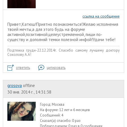
ссылка на сообщение
Привет,Катюш!Приятно познакомиться!Желаю исполнения
твоей мечты,а для этого будь на форуме
активной,позитивной,целеустремленной, пиши по-
существу и дополняй темки полезной инфой!Удачи тебе!
Подтяжка груди-22.12.2014г. Спасибо самому лучшему доктору
Соколову А.А!
ответить
цитировать
grosova
offline
30 янв. 2014 г., 14:31:38
Город:
Москва
На форуме:
12 лет и 6 месяцев
Сообщений:
4
Сказал(а) спасибо:
0 раз
Поблагодарили:
0 раз в 0 сообщенях