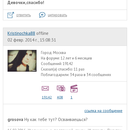
Девочки,спасибо!
ответить
цитировать
Kristinochka88
offline
02 февр. 2014 г., 15:08:31
Город:
Москва
На форуме:
12 лет и 6 месяцев
Сообщений:
19142
Сказал(а) спасибо:
11 раз
Поблагодарили:
34 раза в 34 сообщенях
19142
408
1
ссылка на сообщение
grosova
Ну как тебе тут? Осваиваешься?