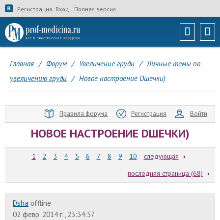
Регистрация
Вход
Полная версия
Главная
/
Форум
/
Увеличение груди
/
Личные темы по
увеличению груди
/
Новое настроение Dшечки)
Правила форума
Регистрация
Войти
НОВОЕ НАСТРОЕНИЕ DШЕЧКИ)
1
2
3
4
5
6
7
8
9
10
следующая
последняя страница (68)
Dsha
offline
02 февр. 2014 г., 23:34:57