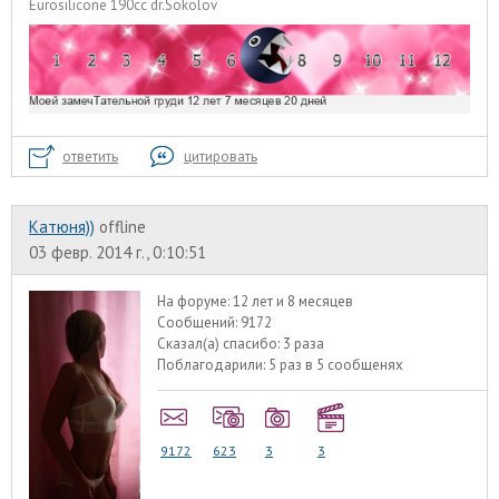
Eurosilicone 190cc dr.Sokolov
ответить
цитировать
Катюня))
offline
03 февр. 2014 г., 0:10:51
На форуме:
12 лет и 8 месяцев
Сообщений:
9172
Сказал(а) спасибо:
3 раза
Поблагодарили:
5 раз в 5 сообщенях
9172
623
3
3