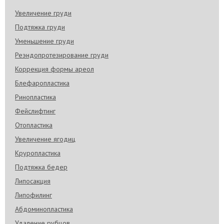
Увеличение груди
Подтяжка груди
Уменьшение груди
Реэндопротезирование груди
Коррекция формы ареол
Блефаропластика
Ринопластика
Фейслифтинг
Отопластика
Увеличение ягодиц
Круропластика
Подтяжка бедер
Липосакция
Липофилинг
Абдоминопластика
Удаление рубцов