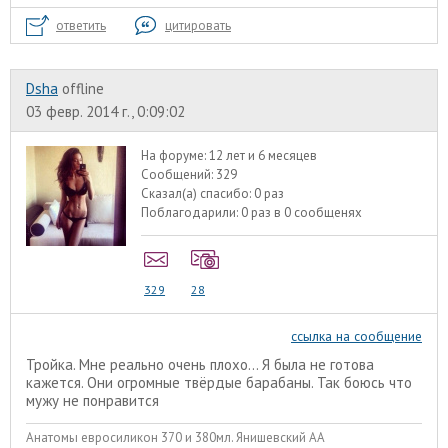
ответить
цитировать
Dsha
offline
03 февр. 2014 г., 0:09:02
На форуме:
12 лет и 6 месяцев
Сообщений:
329
Сказал(а) спасибо:
0 раз
Поблагодарили:
0 раз в 0 сообщенях
329
28
ссылка на сообщение
Тройка. Мне реально очень плохо... Я была не готова
кажется. Они огромные твёрдые барабаны. Так боюсь что
мужу не понравится
Анатомы евроcиликон 370 и 380мл. Янишевский АА