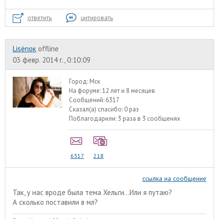
ответить
цитировать
Lisёnок
offline
03 февр. 2014 г., 0:10:09
Город:
Мск
На форуме:
12 лет и 8 месяцев
Сообщений:
6317
Сказал(а) спасибо:
0 раз
Поблагодарили:
3 раза в 3 сообщенях
6317
218
ссылка на сообщение
Так, у нас вроде была тема Хельги...Или я путаю?
А сколько поставили в мл?