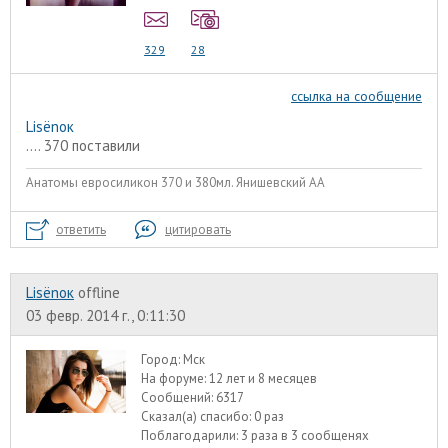
329
28
ссылка на сообщение
Lisёnок
.... 370 поставили
Анатомы евроcиликон 370 и 380мл. Янишевский АА
ответить
цитировать
Lisёnок
offline
03 февр. 2014 г., 0:11:30
Город:
Мск
На форуме:
12 лет и 8 месяцев
Сообщений:
6317
Сказал(а) спасибо:
0 раз
Поблагодарили:
3 раза в 3 сообщенях