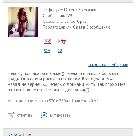
На форуме:
12 лет и 6 месяцев
Сообщений:
329
Сказал(а) спасибо:
0 раз
Поблагодарили:
0 раз в 0 сообщенях
329
28
ссылка на сообщение
Некому поплакаться даже((( сделали слишком большую
грудь. Она еще и распушится потом. Вот дура я.. Уже
назад не вернешь.. Теперь с дойками жить. Так плохо мне
что выть хочется. Помогите девчонки((((
Анатомы евроcиликон 370 и 380мл. Янишевский АА
ответить
цитировать
Dsha
offline