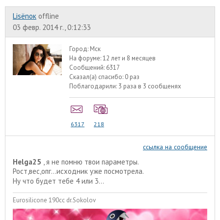
Lisёnок
offline
03 февр. 2014 г., 0:12:33
Город:
Мск
На форуме:
12 лет и 8 месяцев
Сообщений:
6317
Сказал(а) спасибо:
0 раз
Поблагодарили:
3 раза в 3 сообщенях
6317
218
ссылка на сообщение
Helga25
, я не помню твои параметры.
Рост,вес,опг...исходник уже посмотрела.
Ну что будет тебе 4 или 3...
Eurosilicone 190cc dr.Sokolov