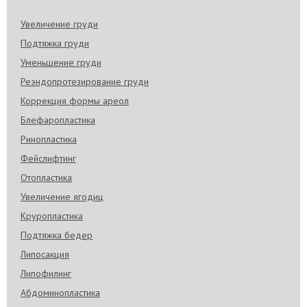
Увеличение груди
Подтяжка груди
Уменьшение груди
Реэндопротезирование груди
Коррекция формы ареол
Блефаропластика
Ринопластика
Фейслифтинг
Отопластика
Увеличение ягодиц
Круропластика
Подтяжка бедер
Липосакция
Липофилинг
Абдоминопластика