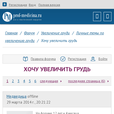
Регистрация
Вход
Полная версия
Главная
/
Форум
/
Увеличение груди
/
Личные темы по
увеличению груди
/
Хочу увеличить грудь
Правила форума
Регистрация
Войти
ХОЧУ УВЕЛИЧИТЬ ГРУДЬ
1
2
3
4
5
6
следующая
последняя страница (6)
Медведица
offline
29 марта 2014 г., 20:21:22
На форуме:
12 лет и 4 месяца