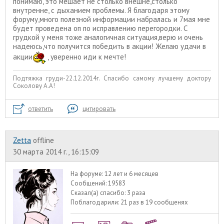
понимаю, это мешает не столько внешне,столько
внутренне, с дыханием проблемы. Я благодаря этому
форуму,много полезной информации набралась и 7мая мне
будет проведена оп по исправлению перегородки. С
грудкой у меня тоже аналогичная ситуация,верю и очень
надеюсь,что получится победить в акции! Желаю удачи в
акции
, уверенно иди к мечте!
Подтяжка груди-22.12.2014г. Спасибо самому лучшему доктору
Соколову А.А!
ответить
цитировать
Zetta
offline
30 марта 2014 г., 16:15:09
На форуме:
12 лет и 6 месяцев
Сообщений:
19583
Сказал(а) спасибо:
3 раза
Поблагодарили:
21 раз в 19 сообщенях