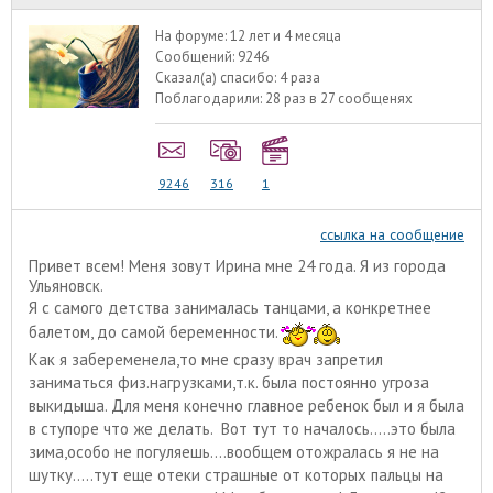
На форуме:
12 лет и 4 месяца
Сообщений:
9246
Сказал(а) спасибо:
4 раза
Поблагодарили:
28 раз в 27 сообщенях
9246
316
1
ссылка на сообщение
Привет всем! Меня зовут Ирина мне 24 года. Я из города
Ульяновск.
Я с самого детства занималась танцами, а конкретнее
балетом, до самой беременности.
Как я забеременела,то мне сразу врач запретил
заниматься физ.нагрузками,т.к. была постоянно угроза
выкидыша. Для меня конечно главное ребенок был и я была
в ступоре что же делать. Вот тут то началось.....это была
зима,особо не погуляешь....вообщем отожралась я не на
шутку.....тут еще отеки страшные от которых пальцы на