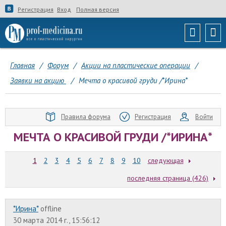
Регистрация
Вход
Полная версия
Главная
/
Форум
/
Акции на пластические операции
/
Заявки на акцию
/
Мечта о красивой груди /*Ирина*
Правила форума
Регистрация
Войти
МЕЧТА О КРАСИВОЙ ГРУДИ /*ИРИНА*
1
2
3
4
5
6
7
8
9
10
следующая
последняя страница (426)
*Ирина*
offline
30 марта 2014 г., 15:56:12