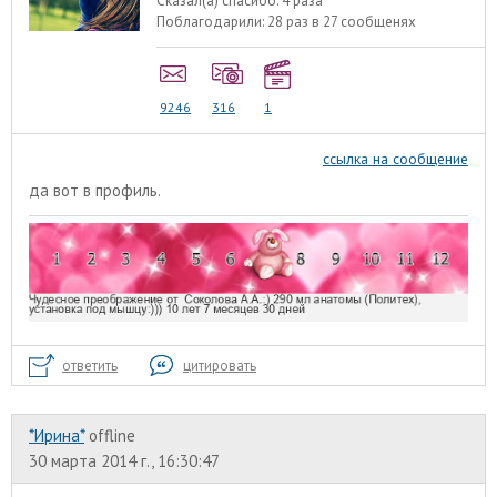
Сказал(а) спасибо:
4 раза
Поблагодарили:
28 раз в 27 сообщенях
9246
316
1
ссылка на сообщение
да вот в профиль.
ответить
цитировать
*Ирина*
offline
30 марта 2014 г., 16:30:47