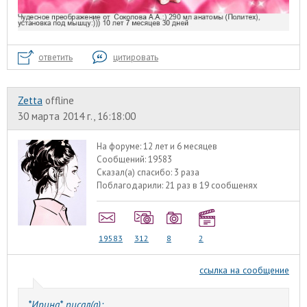
ответить
цитировать
Zetta
offline
30 марта 2014 г., 16:18:00
На форуме:
12 лет и 6 месяцев
Сообщений:
19583
Сказал(а) спасибо:
3 раза
Поблагодарили:
21 раз в 19 сообщенях
19583
312
8
2
ссылка на сообщение
*Ирина* писал(а):