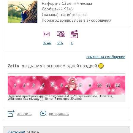
На форуме:
12 лет и 4 месяца
Сообщений:
9246
Сказал(а) спасибо:
4 раза
Поблагодарили:
28 раз в 27 сообщенях
9246
316
1
ссылка на сообщение
Zetta
да дышу я в основном одной ноздрей.
ответить
цитировать
Катюня))
offline