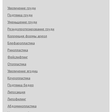
Увеличение груди
Подтяжка груди
Уменьшение груди
Реэндопротезирование груди
Коррекция формы ареол
Блефаропластика
Ринопластика
Фейслифтинг
Отопластика
Увеличение ягодиц
Круропластика
Подтяжка бедер
Липосакция
Липофилинг
Абдоминопластика