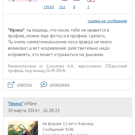
19583
312
8
2
ссылка на сообщение
*Ирина*
ты пишешь, что носик тебе не нравится в
профиль, можно еще фотку и в профиль сделать.
Ты очень симпатичная,кончик носа правда не много
великоват,а вот искривление действительно надо
исправлять, это может отражаться на дыхании.
Маммопластика от Соколова А.А., евросиликон 230,высокий
профиль, под мышцу,26.09.2014г.
ответить
цитировать
*Ирина*
offline
30 марта 2014 г., 16:28:23
На форуме:
12 лет и 4 месяца
Сообщений:
9246