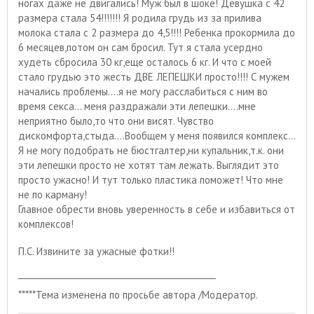
ногах даже не двигались! Муж был в шоке! Девушка с 42
размера стала 54!!!!!!! Я родила грудь из за прилива
молока стала с 2 размера до 4,5!!!! Ребенка прокормила до
6 месяцев,потом он сам бросил. Тут я стала усердно
худеть сбросила 30 кг,еще осталось 6 кг. И что с моей
стало грудью это жесть ДВЕ ЛЕПЕШКИ просто!!!! С мужем
начались проблемы....я не могу расслабиться с ним во
время секса... меня раздражали эти лепешки....мне
неприятно было,то что они висят. Чувство
дискомфорта,стыда....Вообщем у меня появился комплекс...
Я не могу подобрать не бюстгалтер,ни купальник,т.к. они
эти лепешки просто не хотят там лежать. Выглядит это
просто ужасно! И тут только пластика поможет! Что мне
не по карману!
Главное обрести вновь уверенность в себе и избавиться от
комплексов!
П.С. Извините за ужасные фотки!!
_______________________________________________
*****Тема изменена по просьбе автора /Модератор.