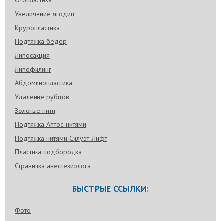
Увеличение ягодиц
Круропластика
Подтяжка бедер
Липосакция
Липофилинг
Абдоминопластика
Удаление рубцов
Золотые нити
Подтяжка Аптос-нитями
Подтяжка нитями Силуэт-Лифт
Пластика подбородка
Страничка анестезиолога
БЫСТРЫЕ ССЫЛКИ:
Фото