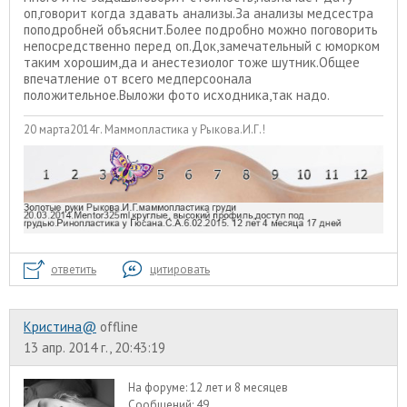
оп,говорит когда здавать анализы.За анализы медсестра
поподробней объяснит.Более подробно можно поговорить
непосредственно перед оп.Док,замечательный с юморком
таким хорошим,да и анестезиолог тоже шутник.Общее
впечатление от всего медперсоонала
положительное.Выложи фото исходника,так надо.
20 марта2014г. Маммопластика у Рыкова.И.Г.!
ответить
цитировать
Кристина@
offline
13 апр. 2014 г., 20:43:19
На форуме:
12 лет и 8 месяцев
Сообщений:
49