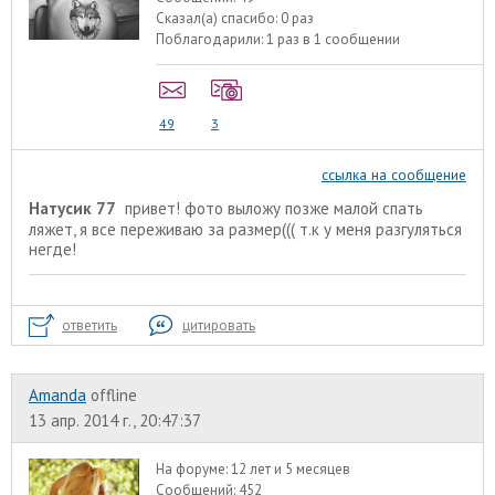
Сказал(а) спасибо:
0 раз
Поблагодарили:
1 раз в 1 сообщении
49
3
ссылка на сообщение
Натусик 77
привет! фото выложу позже малой спать
ляжет, я все переживаю за размер((( т.к у меня разгуляться
негде!
ответить
цитировать
Amanda
offline
13 апр. 2014 г., 20:47:37
На форуме:
12 лет и 5 месяцев
Сообщений:
452