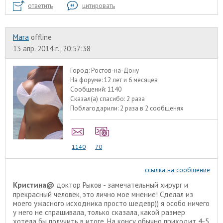
ответить
цитировать
Mara
offline
13 апр. 2014 г., 20:57:38
Город:
Ростов-на-Дону
На форуме:
12 лет и 6 месяцев
Сообщений:
1140
Сказал(а) спасибо:
2 раза
Поблагодарили:
2 раза в 2 сообщенях
1140
70
ссылка на сообщение
Кристина@
доктор Рыков - замечательный хирург и
прекрасный человек, это лично мое мнение! Сделал из
моего ужасного исходника просто шедевр)) я особо ничего
у него не спрашивала, только сказала, какой размер
хотела бы получить в итоге. На консу обычно приходит 4-5