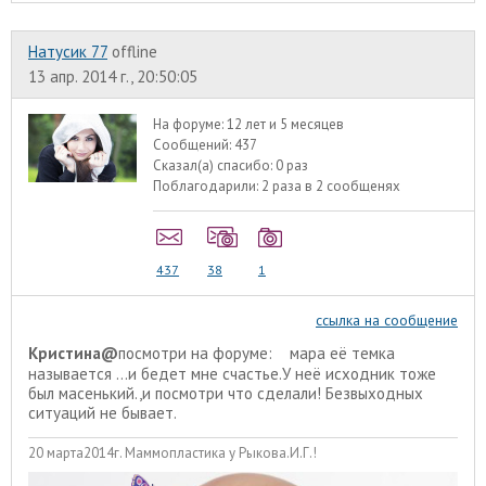
Натусик 77
offline
13 апр. 2014 г., 20:50:05
На форуме:
12 лет и 5 месяцев
Сообщений:
437
Сказал(а) спасибо:
0 раз
Поблагодарили:
2 раза в 2 сообщенях
437
38
1
ссылка на сообщение
Кристина@
посмотри на форуме: мара её темка
называется ...и бедет мне счастье.У неё исходник тоже
был масенький.,и посмотри что сделали! Безвыходных
ситуаций не бывает.
20 марта2014г. Маммопластика у Рыкова.И.Г.!