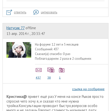
ответить
цитировать
Натусик 77
offline
13 апр. 2014 г., 20:33:47
На форуме:
12 лет и 5 месяцев
Сообщений:
437
Сказал(а) спасибо:
0 раз
Поблагодарили:
2 раза в 2 сообщенях
437
38
1
ссылка на сообщение
Кристина@
привет ещё раз.У меня на консе Рыков просто
спросил чего хочу я, и сказал что мне нужна
тройка.Консультации проводит быстро,вопросов особо
много и не задашь.Говорит стоимость,назначает дату