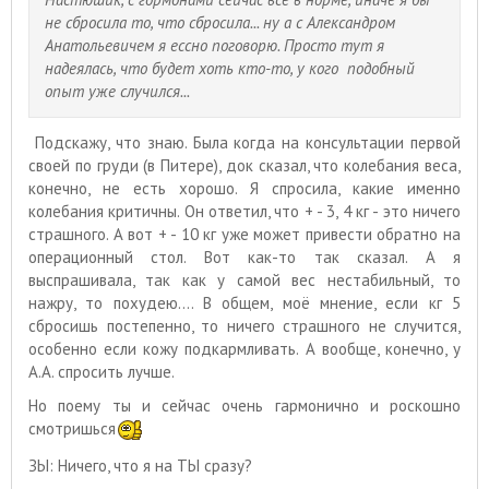
не сбросила то, что сбросила... ну а с Александром
Анатольевичем я ессно поговорю. Просто тут я
надеялась, что будет хоть кто-то, у кого подобный
опыт уже случился...
Подскажу, что знаю. Была когда на консультации первой
своей по груди (в Питере), док сказал, что колебания веса,
конечно, не есть хорошо. Я спросила, какие именно
колебания критичны. Он ответил, что + - 3, 4 кг - это ничего
страшного. А вот + - 10 кг уже может привести обратно на
операционный стол. Вот как-то так сказал. А я
выспрашивала, так как у самой вес нестабильный, то
нажру, то похудею.... В общем, моё мнение, если кг 5
сбросишь постепенно, то ничего страшного не случится,
особенно если кожу подкармливать. А вообще, конечно, у
А.А. спросить лучше.
Но поему ты и сейчас очень гармонично и роскошно
смотришься
ЗЫ: Ничего, что я на ТЫ сразу?