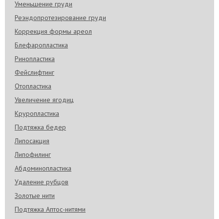
Уменьшение груди
Реэндопротезирование груди
Коррекция формы ареол
Блефаропластика
Ринопластика
Фейслифтинг
Отопластика
Увеличение ягодиц
Круропластика
Подтяжка бедер
Липосакция
Липофилинг
Абдоминопластика
Удаление рубцов
Золотые нити
Подтяжка Аптос-нитями