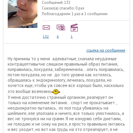
Сообщений:
132
Сказал(а) спасибо:
0 раз
Поблагодарили:
1 раз в 1 сообщении
132
6
1
ссылка на сообщение
Ну причины то у меня адекватные, сначала неудачные
контрацептивы+не слишком правильный образ питания,
поправилась, похудела, забеременела... опять поправилась,
потом похудела, но не до того уровня как хотелось,
обращалась к эндокринологу, лечилась, похудела, но
хочется еще, чтобы уж совсем все хорошо было, насколько
это вообще возможно
У меня достаточно странный организм, реагирует он
только на изменение питания... спорт не прокатывает ,
неоднократно пыталась, по пол года убивалась на
шейпинге, еле уползала и ничего, все только уплотнилось, а
вес не тронулся ни на грамм. Я не изнуряю себя диетами,
не голодаю и не сижу на рисе, я просто правильно питаюсь
и вес уходит, но вот как грудь на это отреагирует, я не