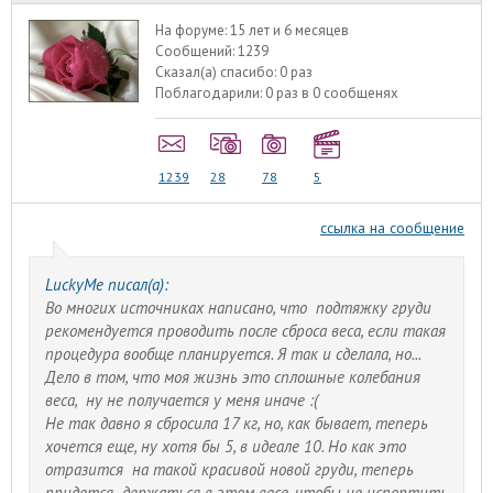
На форуме:
15 лет и 6 месяцев
Сообщений:
1239
Сказал(а) спасибо:
0 раз
Поблагодарили:
0 раз в 0 сообщенях
1239
28
78
5
ссылка на сообщение
LuckyMe писал(а):
Во многих источниках написано, что подтяжку груди
рекомендуется проводить после сброса веса, если такая
процедура вообще планируется. Я так и сделала, но...
Дело в том, что моя жизнь это сплошные колебания
веса, ну не получается у меня иначе :(
Не так давно я сбросила 17 кг, но, как бывает, теперь
хочется еще, ну хотя бы 5, в идеале 10. Но как это
отразится на такой красивой новой груди, теперь
придется держаться в этом весе, чтобы не испортить