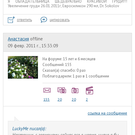
Я ОБЛАДАТЕЛЬНИЦА ШЕДЕВРАЛЬНО КРАСИВОЙ ГРУДИ!!!
Увеличение груди 26.01.2011г, Евросиликон 290 мл, Dr. Sokolov
ответить
цитировать
Анастасия
offline
09 февр. 2011 г., 15:33:09
На форуме:
15 лет и 6 месяцев
Сообщений:
155
Сказал(а) спасибо:
0 раз
Поблагодарили:
1 раз в 1 сообщении
155
20
20
2
ссылка на сообщение
LuckyMe писал(а):
Настюшик, с гормонами сейчас все в норме, иначе я бы