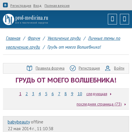
Регистрация
Вход
Полная версия
Главная
/
Форум
/
Увеличение груди
/
Личные темы по
увеличению груди
/
Грудь от моего Волшебника!
Правила форума
Регистрация
Войти
ГРУДЬ ОТ МОЕГО ВОЛШЕБНИКА!
1
2
3
4
5
6
7
8
9
10
следующая
последняя страница (73)
babybeauty
offline
22 мая 2014 г., 11:10:38