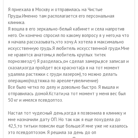
Я приехала в Москву и отправилась на Чистые
Пруды.Именно там располагается его персональная
клиника.
Я вошла в его зеркально-белый кабинет и села напротив
него. Он конечно спросил по какому вопросу я у него,на что
я начала рассказывать,что хочу.А хотела я максимально
искусственную грудь.Я любитель искусственной груди.Мне
не нравятся анатомы,я любитель круглых титек
порнозвезд=) Я разделась,он сделал замеры,все записал и
сказал,когда пройдет вся краснота(а я на тот момент
удаляла растяжки с груди лазером),то можно делать
операцию(подтяжка по ареоле+увеличение)
Все было четко по делу и довольно быстро. Я вышла и
отправилась домой.Кстати,на тот момент у меня вес был
50 кг и имелся псевдоптоз.
Настал тот чудесный день,когда я позвонила в клинику и
мне назначили дату ОП. Но так как я еще похудела до
42,5,то титьки повисли еще больше.И мне уже не казалось
это псевдоптозом. Я решила за день до оп