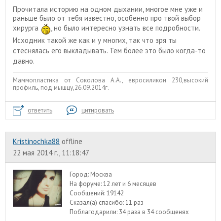
Прочитала историю на одном дыхании, многое мне уже и
раньше было от тебя известно, особенно про твой выбор
хирурга
, но было интересно узнать все подробности.
Исходник такой же как и у многих, так что зря ты
стеснялась его выкладывать. Тем более это было когда-то
давно.
Маммопластика от Соколова А.А., евросиликон 230,высокий
профиль, под мышцу,26.09.2014г.
ответить
цитировать
Kristinochka88
offline
22 мая 2014 г., 11:18:47
Город:
Москва
На форуме:
12 лет и 6 месяцев
Сообщений:
19142
Сказал(а) спасибо:
11 раз
Поблагодарили:
34 раза в 34 сообщенях