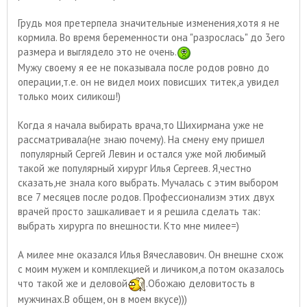
Грудь моя претерпела значительные изменения,хотя я не
кормила. Во время беременности она "разрослась" до 3его
размера и выглядело это не очень.
Мужу своему я ее не показывала после родов ровно до
операции,т.е. он не видел моих повисших титек,а увидел
только моих силикош!)
Когда я начала выбирать врача,то Шихирмана уже не
рассматривала(не знаю почему). На смену ему пришел
популярный Сергей Левин и остался уже мой любимый
такой же популярный хирург Илья Сергеев. Я,честно
сказать,не знала кого выбрать. Мучалась с этим выбором
все 7 месяцев после родов. Профессионализм этих двух
врачей просто зашкаливает и я решила сделать так:
выбрать хирурга по внешности. Кто мне милее=)
А милее мне оказался Илья Вячеславович. Он внешне схож
с моим мужем и комплекцией и личиком,а потом оказалось
что такой же и деловой
.Обожаю деловитость в
мужчинах.В общем, он в моем вкусе)))