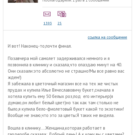
Поблагодарили:
1 раз в 1 сообщении
1393
25
ссылка на сообщение
И вот! Наконец-то,почти финал.
Позавчера мой самолет задерживался немного и я
позвонила в клинику и сказала,что опаздаю минут на 40.
Они сказали:это абсолютно не страшно!Мы все равно вас
ждем!)
Я забежала в цветочный магазин все на тех же чистых
прудах и купила Илье Вячеславовичу букет,сначала я
хотела купить ему 50 белых роз,под его интерьер(я
думаю,он любит белый цвет)но так как там столько не
было,я купила бело-фиолетовый букет какой то экзотики!
Вообще не знаю,что это за цветы.Я таких не видела.
Вошла в клинику....Женщина,которая работает в
гардеробе сказала: Добрый день! А к кому вы с цветами?