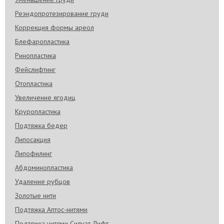
Реэндопротезирование груди
Коррекция формы ареол
Блефаропластика
Ринопластика
Фейслифтинг
Отопластика
Увеличение ягодиц
Круропластика
Подтяжка бедер
Липосакция
Липофилинг
Абдоминопластика
Удаление рубцов
Золотые нити
Подтяжка Аптос-нитями
Подтяжка нитями Силуэт-Лифт