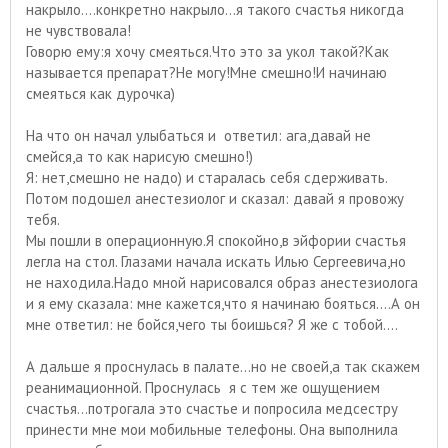
накрыло....конкретно накрыло...я такого счастья никогда
не чувствовала!
Говорю ему:я хочу смеяться.Что это за укол такой?Как
называется препарат?Не могу!Мне смешно!И начинаю
смеяться как дурочка)
На что он начал улыбаться и ответил: ага,давай не
смейся,а то как нарисую смешно!)
Я: нет,смешно не надо) и старалась себя сдерживать.
Потом подошел анестезиолог и сказал: давай я провожу
тебя.
Мы пошли в операционную.Я спокойно,в эйфории счастья
легла на стол. Глазами начала искать Илью Сергеевича,но
не находила.Надо мной нарисовался образ анестезиолога
и я ему сказала: мне кажется,что я начинаю бояться....А он
мне ответил: не бойся,чего ты боишься? Я же с тобой....
А дальше я проснулась в палате...но не своей,а так скажем
реанимационной. Проснулась я с тем же ощущением
счастья...потрогала это счастье и попросила медсестру
принести мне мои мобильные телефоны. Она выполнила