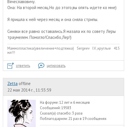
Вячеславовичу.
Она: На второй месяц.Но до этого,вы опять идете ко мне)
Я пришла к ней через месяц и она сняла стрипы.
Синяки все равно оставались.Я мазала их по совету Леры
траумелем. Помогло!Спасибо,Лер!)
Маммопластика(увеличение+подтяжка) Sergeev I.V.,круглые 415
мл!!!
ответить
цитировать
Zetta
offline
22 мая 2014 г., 11:55:59
На форуме:
12 лет и 6 месяцев
Сообщений:
19583
Сказал(а) спасибо:
3 раза
Поблагодарили:
21 раз в 19 сообщенях