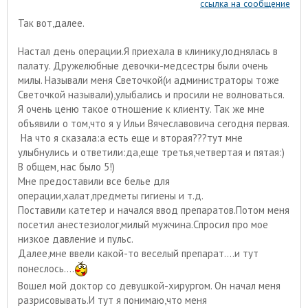
ссылка на сообщение
Так вот,далее.
Настал день операции.Я приехала в клинику,поднялась в
палату. Дружелюбные девочки-медсестры были очень
милы. Называли меня Светочкой(и администраторы тоже
Светочкой называли),улыбались и просили не волноваться.
Я очень ценю такое отношение к клиенту. Так же мне
объявили о том,что я у Ильи Вячеславовича сегодня первая.
На что я сказала:а есть еще и вторая???тут мне
улыбнулись и ответили:да,еще третья,четвертая и пятая:)
В общем, нас было 5!)
Мне предоставили все белье для
операции,халат,предметы гигиены и т.д.
Поставили катетер и начался ввод препаратов.Потом меня
посетил анестезиолог,милый мужчина.Спросил про мое
низкое давление и пульс.
Далее,мне ввели какой-то веселый препарат....и тут
понеслось....
Вошел мой доктор со девушкой-хирургом. Он начал меня
разрисовывать.И тут я понимаю,что меня