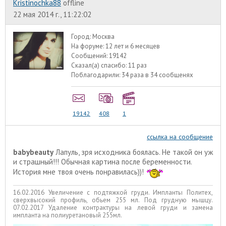
Kristinochka88
offline
22 мая 2014 г., 11:22:02
Город:
Москва
На форуме:
12 лет и 6 месяцев
Сообщений:
19142
Сказал(а) спасибо:
11 раз
Поблагодарили:
34 раза в 34 сообщенях
19142
408
1
ссылка на сообщение
babybeauty
Лапуль, зря исходника боялась. Не такой он уж
и страшный!!! Обычная картина после беременности.
История мне твоя очень понравилась))!
16.02.2016 Увеличение с подтяжкой груди. Импланты Политех,
сверхвысокий профиль, обьем 255 мл. Под грудную мышцу.
07.02.2017 Удаление контрактуры на левой груди и замена
импланта на полиуретановый 255мл.