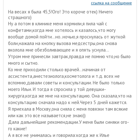
ссылка на сообщение
На весах я была 45,5!Ого! Это короче отек) Ничего
страшного)
Ну а потом в клинике меня кормили,я пила чай с
конфетами,когда мне хотелось и казалось,что могу
вообще домой пойти...но..ночью,я проснулась от жуткой
боли,нажала на кнопку вызова медсестры,она снова
вколола мне обезболивающее и я опять уснула...
Утром мне принесли завтрак,правда не помню что,но было
много и сытно.
Ко мне приходили столько врачей...начиная от
ассистента,анестезиолога,косметолога и т.д. всех не
вспомню,давали советы и консультации. Не было только
моего Ильи. И тогда я спросила у той девушки-
хирурга,когда же мне на консультацию. Она сказала,что на
консультацию сначала надо к ней.Через 5 дней кажется.
Я приехала в Москву,она сняла с меня повязки там всякие
или как это все называется,не знаю))
Дала дальнейшие рекомендации.У меня были синяки ого-
го какие!
А я все не унималась и говорила:когда же к Илье