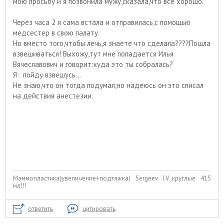
мою просьбу и я позвонила мужу,сказала,что все хорошо.
Через часа 2 я сама встала и отправилась,с помощью
медсестер в свою палату.
Но вместо того,чтобы лечь,я знаете что сделала????Пошла
взвешиваться! Выхожу,тут мне попадается Илья
Вячеславович и говорит:куда это ты собралась?
Я: пойду взвешусь...
Не знаю,что он тогда подумал,но надеюсь он это списал
на действия анестезии.
Маммопластика(увеличение+подтяжка) Sergeev I.V.,круглые 415
мл!!!
ответить
цитировать