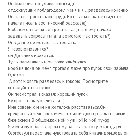
Он был приятно удивлен,выглядел
отдохнувшим,поблагодарил меня и я....разделась конечно.
Он начал трогать мою грудь.Вот тут мне кажется,что я
начала писать эротический рассказ))))
В общем,он начал ее трогать так,что я ему начала
задавать вопросы типа: а ее можно так трогать?)
Он:да,мне ее можно так трогать.
Я говорю:нравится?
он:Да,очень нравится.
Тут я засмеялась и он тоже улыбнулся.
Вообще пока он меня трогал,я даже про пупок свой забыла.
Оделась.
А потом опять разделась и говорю: Посмотрите
пожалуйста на пупок.
Он посмотрел и сказал: хороший пупок.
Ну про это вы уже читали...)
Мне совсем с ним не хотелось расставаться.Он
прекрасный человек,замечательный доктор,талантливый
бизнесмен. В общем,как мой муж.Но!Не мой муж)))
Я и мой муж благодарны ему за эту красоту. Благодаря
Сергееву,я перестала чувствовать себя инвалидом,ведь он