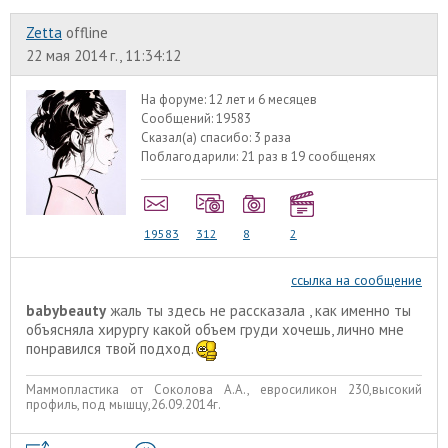
Zetta
offline
22 мая 2014 г., 11:34:12
На форуме:
12 лет и 6 месяцев
Сообщений:
19583
Сказал(а) спасибо:
3 раза
Поблагодарили:
21 раз в 19 сообщенях
19583
312
8
2
ссылка на сообщение
babybeauty
жаль ты здесь не рассказала , как именно ты
объясняла хирургу какой объем груди хочешь, лично мне
понравился твой подход.
Маммопластика от Соколова А.А., евросиликон 230,высокий
профиль, под мышцу,26.09.2014г.