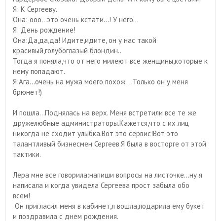
Я: К Сергееву.
Она: ооо...это очень кстати...! У него...
Я: День рождение!
Она:Да,да,да! Идите,идите, он у нас такой
красивый,голубоглазый блондин..
Тогда я поняла,что от него милеют все женщины,которые к
нему попадают.
Я:Ага...очень на мужа моего похож....Только он у меня
брюнет!)
И пошла...Поднялась на верх. Меня встретили все те же
дружелюбные администраторы.Кажется,что с их лиц
никогда не сходит улыбка.Вот это сервис!Вот это
талантливый бизнесмен Сергеев.Я была в восторге от этой
тактики.
Лера мне все говорила:напиши вопросы на листочке...ну я
написала и когда увидела Сергеева прост забыла обо
всем!
Он пригласил меня в кабинет,я вошла,подарила ему букет
и поздравила с днем рождения.