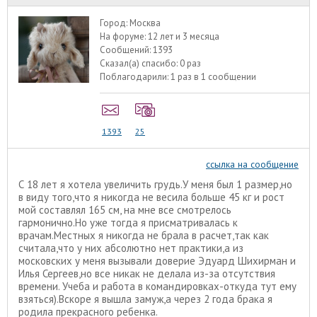
Город:
Москва
На форуме:
12 лет и 3 месяца
Сообщений:
1393
Сказал(а) спасибо:
0 раз
Поблагодарили:
1 раз в 1 сообщении
1393
25
ссылка на сообщение
С 18 лет я хотела увеличить грудь.У меня был 1 размер,но
в виду того,что я никогда не весила больше 45 кг и рост
мой составлял 165 см, на мне все смотрелось
гармонично.Но уже тогда я присматривалась к
врачам.Местных я никогда не брала в расчет,так как
считала,что у них абсолютно нет практики,а из
московских у меня вызывали доверие Эдуард Шихирман и
Илья Сергеев,но все никак не делала из-за отсутствия
времени. Учеба и работа в командировках-откуда тут ему
взяться).Вскоре я вышла замуж,а через 2 года брака я
родила прекрасного ребенка.