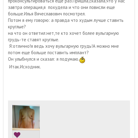
проконсультироваться еще раз.Пришла,сказала,что у нас
завтра операция,я похудела и что они повисли еще
больше.Илья Вячеславович посмотрел.
Потом я ему говорю: а правда что худым лучше ставить
круглые?
на что он ответил:нет,те кто хочет более вульгарную
грудь-те ставят круглые.
Я:отлично!я ведь хочу вульгарную грудь!А можно мне
потом еще больше поставить имплант?
Он улыбнулся и сказал: я подумаю.
Итак.Исходник.