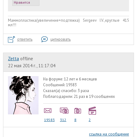
Нравится
Маммопластика(увеличение+подтяжка) Sergeev I.V.,круглые 415
мл!!!
ответить
цитировать
Zetta
offline
22 мая 2014 г., 11:17:04
На форуме:
12 лет и 6 месяцев
Сообщений:
19583
Сказал(а) спасибо:
3 раза
Поблагодарили:
21 раз в 19 сообщенях
19583
312
8
2
ссылка на сообщение