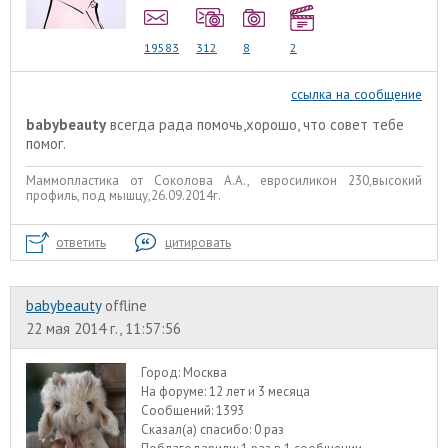
19583
312
8
2
ссылка на сообщение
babybeauty
всегда рада помочь,хорошо, что совет тебе
помог.
Маммопластика от Соколова А.А., евросиликон 230,высокий
профиль, под мышцу,26.09.2014г.
ответить
цитировать
babybeauty
offline
22 мая 2014 г., 11:57:56
Город:
Москва
На форуме:
12 лет и 3 месяца
Сообщений:
1393
Сказал(а) спасибо:
0 раз