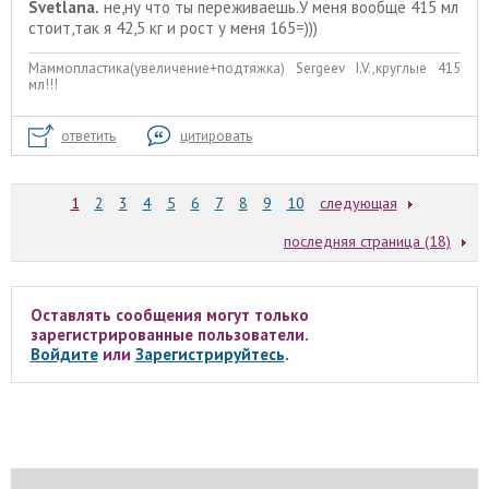
Svetlana.
не,ну что ты переживаешь.У меня вообще 415 мл
стоит,так я 42,5 кг и рост у меня 165=)))
Маммопластика(увеличение+подтяжка) Sergeev I.V.,круглые 415
мл!!!
ответить
цитировать
1
2
3
4
5
6
7
8
9
10
следующая
последняя страница (18)
Оставлять сообщения могут только
зарегистрированные пользователи.
Войдите
или
Зарегистрируйтесь
.