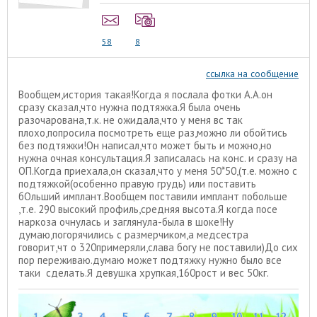
58
8
ссылка на сообщение
Вообщем,история такая!Когда я послала фотки А.А.он
сразу сказал,что нужна подтяжка.Я была очень
разочарована,т.к. не ожидала,что у меня вс так
плохо,попросила посмотреть еще раз,можно ли обойтись
без подтяжки!Он написал,что может быть и можно,но
нужна очная консультация.Я записалась на конс. и сразу на
ОП.Когда приехала,он сказал,что у меня 50*50,(т.е. можно с
подтяжкой(особенно правую грудь) или поставить
бОльший имплант.Вообщем поставили имплант побольше
,т.е. 290 высокий профиль,средняя высота.Я когда посе
наркоза очнулась и заглянула-была в шоке!Ну
думаю,погорячились с размерчиком,а медсестра
говорит,чт о 320примеряли,слава богу не поставили)До сих
пор переживаю.думаю может подтяжку нужно было все
таки сделать.Я девушка хрупкая,160рост и вес 50кг.