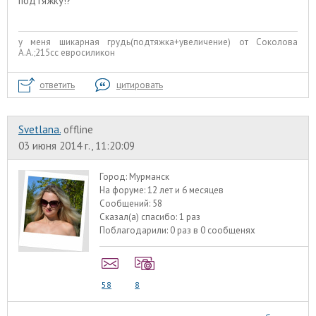
подтяжку!?
у меня шикарная грудь(подтяжка+увеличение) от Соколова
А.А.;215сс евросиликон
ответить
цитировать
Svetlana.
offline
03 июня 2014 г., 11:20:09
Город:
Мурманск
На форуме:
12 лет и 6 месяцев
Сообщений:
58
Сказал(а) спасибо:
1 раз
Поблагодарили:
0 раз в 0 сообщенях
58
8