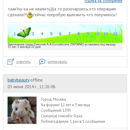
ссылка на сообщение
таак!ну-ка не хвалить)))а то разочаруюсь,что операцию
сделала!!!
сейчас попробую выложить что получилось!
ответить
цитировать
babybeauty
offline
03 июня 2014 г., 11:26:06
Город:
Москва
На форуме:
12 лет и 3 месяца
Сообщений:
1393
Сказал(а) спасибо:
0 раз
Поблагодарили:
1 раз в 1 сообщении