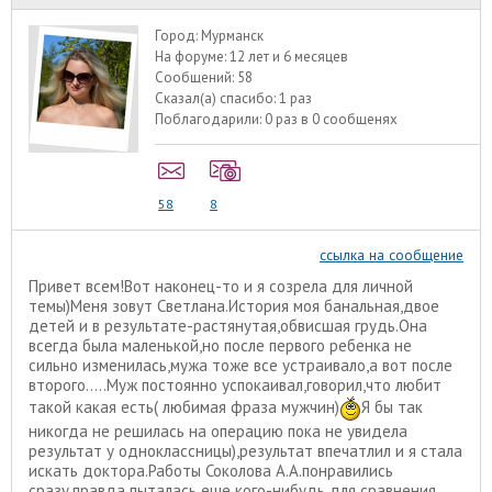
Город:
Мурманск
На форуме:
12 лет и 6 месяцев
Сообщений:
58
Сказал(а) спасибо:
1 раз
Поблагодарили:
0 раз в 0 сообщенях
58
8
ссылка на сообщение
Привет всем!Вот наконец-то и я созрела для личной
темы)Меня зовут Светлана.История моя банальная,двое
детей и в результате-растянутая,обвисшая грудь.Она
всегда была маленькой,но после первого ребенка не
сильно изменилась,мужа тоже все устраивало,а вот после
второго.....Муж постоянно успокаивал,говорил,что любит
такой какая есть( любимая фраза мужчин)
Я бы так
никогда не решилась на операцию пока не увидела
результат у одноклассницы),результат впечатлил и я стала
искать доктора.Работы Соколова А.А.понравились
сразу,правда пыталась еще кого-нибудь для сравнения