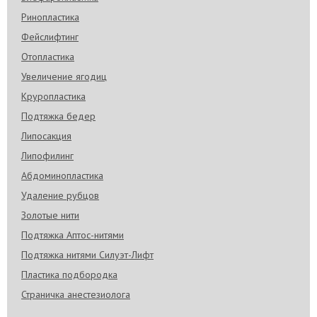
Ринопластика
Фейслифтинг
Отопластика
Увеличение ягодиц
Круропластика
Подтяжка бедер
Липосакция
Липофилинг
Абдоминопластика
Удаление рубцов
Золотые нити
Подтяжка Аптос-нитями
Подтяжка нитями Силуэт-Лифт
Пластика подбородка
Страничка анестезиолога