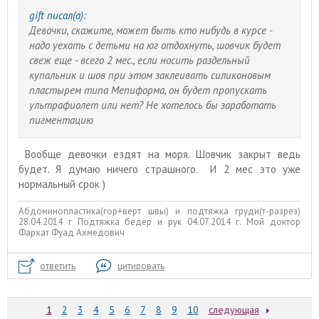
gift писал(а):
Девочки, скажите, может быть кто нибудь в курсе -
надо уехать с детьми на юг отдохнуть, шовчик будет
свеж еще - всего 2 мес., если носить раздельный
купальник и шов при этом заклеивать силиконовым
пластырем типа Мепиформа, он будет пропускать
ультрафиолет или нет? Не хотелось бы заработать
пигментацию
Вообще девочки ездят на моря. Шовчик закрыт ведь
будет. Я думаю ничего страшного. И 2 мес это уже
нормальный срок )
Абдоминопластика(гор+верт швы) и подтяжка груди(т-разрез)
28.04.2014 г Подтяжка бедер и рук 04.07.2014 г. Мой доктор
Фархат Фуад Ахмедович
ответить
цитировать
1
2
3
4
5
6
7
8
9
10
следующая