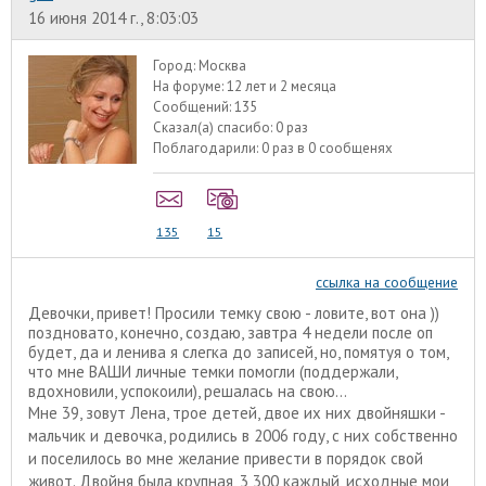
16 июня 2014 г., 8:03:03
Город:
Москва
На форуме:
12 лет и 2 месяца
Сообщений:
135
Сказал(а) спасибо:
0 раз
Поблагодарили:
0 раз в 0 сообщенях
135
15
ссылка на сообщение
Девочки, привет! Просили темку свою - ловите, вот она ))
поздновато, конечно, создаю, завтра 4 недели после оп
будет, да и ленива я слегка до записей, но, помятуя о том,
что мне ВАШИ личные темки помогли (поддержали,
вдохновили, успокоили), решалась на свою...
Мне 39, зовут Лена, трое детей, двое их них двойняшки -
мальчик и девочка, родились в 2006 году, с них собственно
и поселилось во мне желание привести в порядок свой
живот. Двойня была крупная, 3 300 каждый, исходные мои