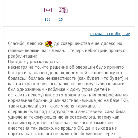
135
15
ссылка на сообщение
Спасибо, девочки
до совершенства еще далеко, но
главное первый шаг сделан.... теперь небыстрый процесс
реабилитации!
Продолжу рассказывать:
несмотря на то, что решение об операции было принято
быстро и назначен день оп, перед ней я конечно жутко
боялась... боялась неизвестности (как будет, что будет), и
как ни странно боялась наркоза! поэтому выбор клиники
был однозначным - поближе к дому (трое детей и
оставить некому) плюс это должна быть многопрофильная
нормальная больница или частная клиника, но на базе ГКБ.
так и сделала! вот такие у меня тараканы....
операция была под эпидуральной анестезией! сама была
удивлена такому решению анестезиолога, потому как
отслойка предстояла большая, боялась, возьмёт ли
анестезия так высоко, но прошло ОК. да и выхода из
наркоза как такового не было, обезболивание через