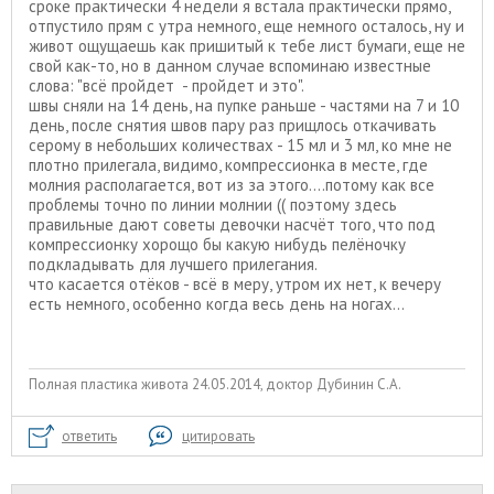
сроке практически 4 недели я встала практически прямо,
отпустило прям с утра немного, еще немного осталось, ну и
живот ощущаешь как пришитый к тебе лист бумаги, еще не
свой как-то, но в данном случае вспоминаю известные
слова: "всё пройдет - пройдет и это".
швы сняли на 14 день, на пупке раньше - частями на 7 и 10
день, после снятия швов пару раз прищлось откачивать
серому в небольших количествах - 15 мл и 3 мл, ко мне не
плотно прилегала, видимо, компрессионка в месте, где
молния располагается, вот из за этого....потому как все
проблемы точно по линии молнии (( поэтому здесь
правильные дают советы девочки насчёт того, что под
компрессионку хорощо бы какую нибудь пелёночку
подкладывать для лучшего прилегания.
что касается отёков - всё в меру, утром их нет, к вечеру
есть немного, особенно когда весь день на ногах...
Полная пластика живота 24.05.2014, доктор Дубинин С.А.
ответить
цитировать