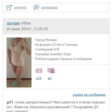
ответить
цитировать
другаяя
offline
16 июня 2014 г., 11:03:59
Город:
Москва
На форуме:
12 лет и 3 месяца
Сообщений:
678
Сказал(а) спасибо:
0 раз
Поблагодарили:
4 раза в 4 сообщенях
678
60
ссылка на сообщение
gift
очень аккуратненько!! Мне кажется и отеков сильных
нет. Животик получился красивенький ! Поздравляю ))У
кого делали?