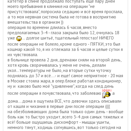
катетер в спине продолжало поступать еще пару дней
моего пребывания в клинике.на операции "не
присутствовала", попросила седацию и всё время проспала,
а то моя нервная система была не готова в восприятию
вмешательства в организм ))
операция по времени длилась 6 часов, вместо
предполагаемых 3-4 - глаза закрыла было 12, очнулась 18
уже
... долгое шитьё, тщательный гепостаз! НИЧЕГО
после операции не болело, кроме одного - ПЯТКИ, это был
кошмар какой то, я их отлежала за 6 часов и целые сутки я
их чувствовала.
в больнице провела 2 дня, дренажи сняли на второй день,
хотя кровь сворачивалась у меня не очень, делали
укол...температуры не было, на вторые сутки чуточку
поднялась до 37 и всё....- и еще! самое неприятное - 20 мая
в Москве стояла жара, в опер.блоке работал кондиционер,
ну и каково было моё "удивление", когда на след.день
после операции я почувствовала, что заболеваю
а
дома....дома я ощутила ВСЁ, что девочки здесь описывали
от кашля и чихания в первые дни после операции ((((
на обезболивающих дома была только один день - вообще
боль как то быстро уходит, всего 3-4 дня самых тяжелых и
всё! больше ощущаешь дискомфорт - мыщцы ушиты,
немного тянут, ходишь согнувшись, вот только сегодня на