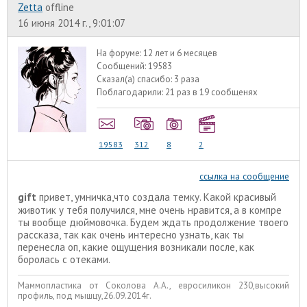
Zetta
offline
16 июня 2014 г., 9:01:07
На форуме:
12 лет и 6 месяцев
Сообщений:
19583
Сказал(а) спасибо:
3 раза
Поблагодарили:
21 раз в 19 сообщенях
19583
312
8
2
ссылка на сообщение
gift
привет, умничка,что создала темку. Какой красивый
животик у тебя получился, мне очень нравится, а в компре
ты вообще дюймовочка. Будем ждать продолжение твоего
рассказа, так как очень интересно узнать, как ты
перенесла оп, какие ощущения возникали после, как
боролась с отеками.
Маммопластика от Соколова А.А., евросиликон 230,высокий
профиль, под мышцу,26.09.2014г.