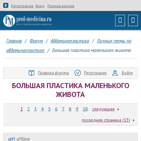
Регистрация
Вход
Полная версия
Главная
/
Форум
/
Абдоминопластика
/
Личные темы по
абдоминопластике
/
Большая пластика маленького живота
Правила форума
Регистрация
Войти
БОЛЬШАЯ ПЛАСТИКА МАЛЕНЬКОГО
ЖИВОТА
1
2
3
4
5
6
7
8
9
10
следующая
последняя страница (13)
gift
offline