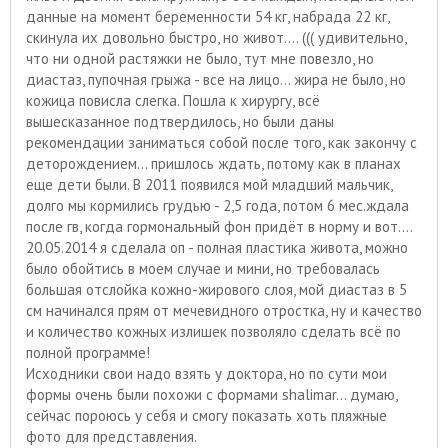
данные на момент беременности 54 кг, набрада 22 кг,
скинула их довольно быстро, но живот.... ((( удивительно,
что ни одной растяжки не было, тут мне повезло, но
диастаз, пупочная грыжа - все на лицо... жира не было, но
кожица повисла слегка. Пошла к хирургу, всё
вышесказанное подтвердилось, но были даны
рекомендации заниматься собой после того, как закончу с
деторождением... пришлось ждать, потому как в планах
еще дети были. В 2011 появился мой младший мальчик,
долго мы кормились грудью - 2,5 года, потом 6 мес.ждала
после гв, когда гормональный фон придёт в норму и вот....
20.05.2014 я сделала оп - полная пластика живота, можно
было обойтись в моем случае и мини, но требовалась
большая отслойка кожно-жирового слоя, мой диастаз в 5
см начинался прям от мечевидного отростка, ну и качество
и количество кожных излишек позволяло сделать всё по
полной программе!
Исходники свои надо взять у доктора, но по сути мои
формы очень были похожи с формами shalimar... думаю,
сейчас пороюсь у себя и смогу показать хоть пляжные
фото для представления.