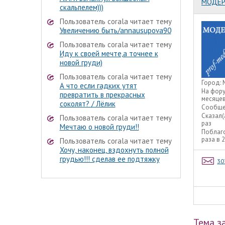
МОДЕР
скальпелем)))
Пользователь corala читает тему
Увеличению быть/annausupova90
Пользователь corala читает тему
Иду к своей мечте,а точнее к
новой груди)
Пользователь corala читает тему
Город:
А что если гадких утят
На фор
превратить в прекрасных
месяце
соколят? / Лёлик
Сообще
Сказал(
Пользователь corala читает тему
раз
Мечтаю о новой груди!!
Поблаг
раза в 
Пользователь corala читает тему
Хочу, наконец, вздохнуть полной
грудью!!! сделав ее подтяжку
30
Тема з