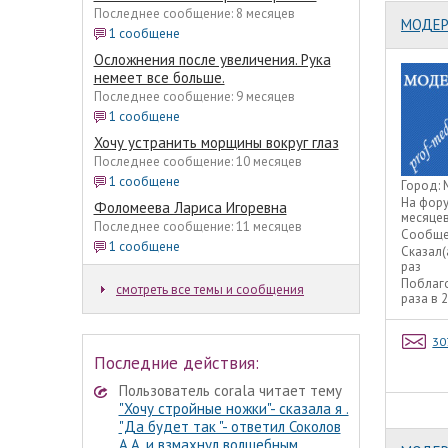
Последнее сообщение: 8 месяцев
МОДЕР
1 сообщене
Осложнения после увеличения. Рука
немеет все больше.
Последнее сообщение: 9 месяцев
1 сообщене
Хочу устранить морщины вокруг глаз
Последнее сообщение: 10 месяцев
1 сообщене
Город:
На фор
Фоломеева Лариса Игоревна
месяце
Последнее сообщение: 11 месяцев
Сообще
1 сообщене
Сказал(
раз
Поблаг
смотреть все темы и сообщения
раза в 
30
Последние действия:
Пользователь corala читает тему
"Хочу стройные ножки"- сказала я .
"Да будет так "- ответил Соколов
А.А. и взмахнул волшебным