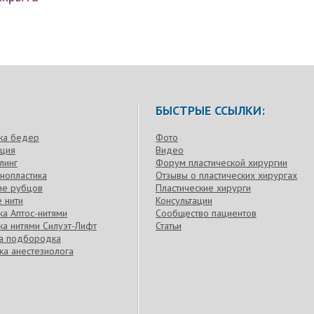
БЫСТРЫЕ ССЫЛКИ:
ка бедер
Фото
кция
Видео
линг
Форум пластической хирургии
нопластика
Отзывы о пластических хирургах
ие рубцов
Пластические хирурги
 нити
Консультации
а Аптос-нитями
Сообщество пациентов
а нитями Силуэт-Лифт
Статьи
ка подбородка
ка анестезиолога