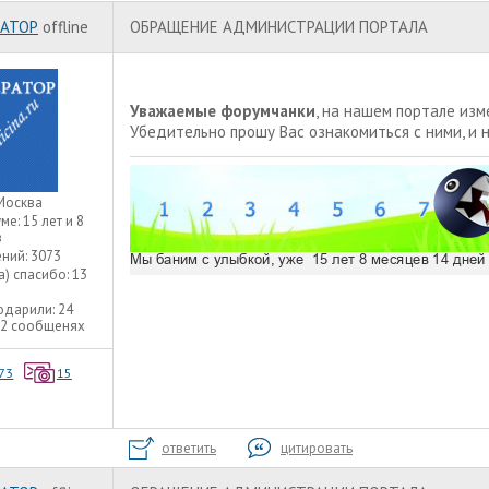
АТОР
offline
ОБРАЩЕНИЕ АДМИНИСТРАЦИИ ПОРТАЛА
Уважаемые форумчанки
, на нашем портале из
Убедительно прошу Вас ознакомиться с ними, и 
Москва
уме:
15 лет и 8
в
ний:
3073
а) спасибо:
13
одарили:
24
22 сообщенях
73
15
ответить
цитировать