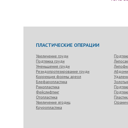
ПЛАСТИЧЕСКИЕ ОПЕРАЦИИ
Увеличение груди
Подтяж
Подтяжка груди
Липоса
Уменьшение груди
Липофи
Реэндопротезирование груди
Абдоми
Коррекция формы ареол
Удален
Блефаропластика
Золотые
Ринопластика
Подтяжк
Фейслифтинг
Подтяжк
Отопластика
Пласти
Увеличение ягодиц
Странич
Круропластика