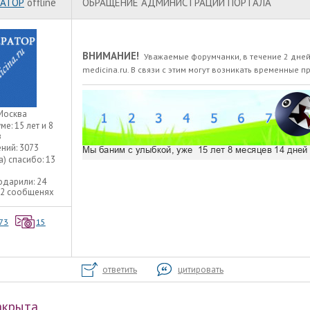
АТОР
offline
ОБРАЩЕНИЕ АДМИНИСТРАЦИИ ПОРТАЛА
ВНИМАНИЕ!
Уважаемые форумчанки, в течение 2 дней
medicina.ru. В связи с этим могут возникать временные п
Москва
уме:
15 лет и 8
в
ний:
3073
а) спасибо:
13
одарили:
24
22 сообщенях
73
15
ответить
цитировать
акрыта