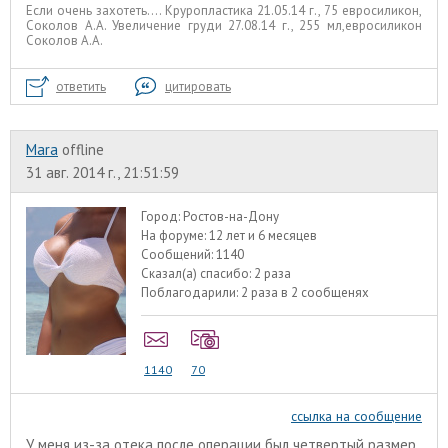
Если очень захотеть.... Круропластика 21.05.14 г., 75 евросиликон,
Соколов А.А. Увеличение груди 27.08.14 г., 255 мл,евросиликон
Соколов А.А.
ответить
цитировать
Mara
offline
31 авг. 2014 г., 21:51:59
Город:
Ростов-на-Дону
На форуме:
12 лет и 6 месяцев
Сообщений:
1140
Сказал(а) спасибо:
2 раза
Поблагодарили:
2 раза в 2 сообщенях
1140
70
ссылка на сообщение
У меня из-за отека после операции был четвертый размер