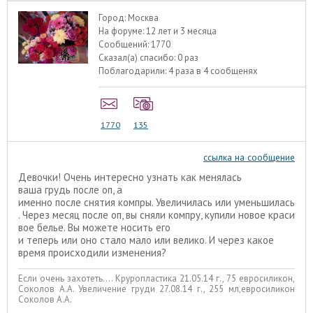
Город:
Москва
На форуме:
12 лет и 3 месяца
Сообщений:
1770
Сказал(а) спасибо:
0 раз
Поблагодарили:
4 раза в 4 сообщенях
1770
135
ссылка на сообщение
Девочки! Очень интересно узнать как менялась
ваша грудь после оп, а
именно после снятия компры. Увеличилась или уменьшилась
. Через месяц после оп, вы сняли компру, купили новое краси
вое белье. Вы можете носить его
и теперь или оно стало мало или велико. И через какое
время происходили изменения?
Если очень захотеть.... Круропластика 21.05.14 г., 75 евросиликон,
Соколов А.А. Увеличение груди 27.08.14 г., 255 мл,евросиликон
Соколов А.А.