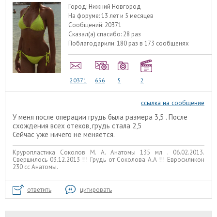
Город:
Нижний Новгород
На форуме:
13 лет и 5 месяцев
Сообщений:
20371
Сказал(а) спасибо:
28 раз
Поблагодарили:
180 раз в 173 сообщенях
20371
656
5
2
ссылка на сообщение
У меня после операции грудь была размера 3,5 . После
схождения всех отеков, грудь стала 2,5
Сейчас уже ничего не меняется.
Круропластика Соколов М. А. Анатомы 135 мл . 06.02.2013.
Свершилось 03.12.2013 !!! Грудь от Соколова А.А !!! Евросиликон
230 сс Анатомы.
ответить
цитировать