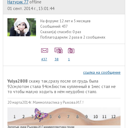
Натусик 77
offline
01 сент. 2014 г., 13:01:44
На форуме:
12 лет и 5 месяцев
Сообщений:
437
Сказал(а) спасибо:
0 раз
Поблагодарили:
2 раза в 2 сообщенях
437
38
1
ссылка на сообщение
Yulya2808
скажу так,сразу после оп грудь была
92см,потом стала 94см.Бюстик купленный в 1мес стал не
то чтобы мал,но ходить в нём неудобно стало.
20 марта2014г. Маммопластика у Рыкова.И.Г.!