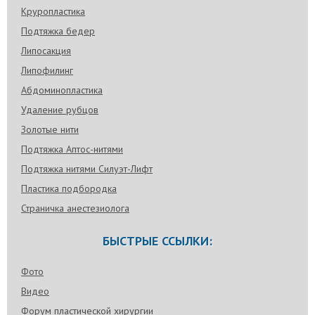
Круропластика
Подтяжка бедер
Липосакция
Липофилинг
Абдоминопластика
Удаление рубцов
Золотые нити
Подтяжка Аптос-нитями
Подтяжка нитями Силуэт-Лифт
Пластика подбородка
Страничка анестезиолога
БЫСТРЫЕ ССЫЛКИ:
Фото
Видео
Форум пластической хирургии