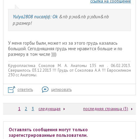
ссылка на сообщение
Yulya2808 писал(а):
Ok
&nb p;на&nb p;один&nb
p;размер!
У меня горбы были, может из за этого грудь казалась
большой. Сегодняшняя грудь мне нравится больше и по
размеру в том числе ))))
Круропластика Соколов М. А. Анатомы 135 мл . 06.02.2013.
Свершилось 03.12.2013 !!! Грудь от Соколова А.А !!! Евросиликон
230 сс Анатомы.
ответить
цитировать
1
2
3
следующая
последняя страница (3)
Оставлять сообщения могут только
зарегистрированные пользователи.