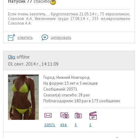
Натусик 77
спасибо
Если очень захотеть.... Круропластика 21.05.14 г., 75 евросиликон,
Соколов А.А. Увеличение груди 27.08.14 г., 255 мл,евросиликон
Соколов А.А.
ответить
цитировать
Oks
offline
01 сент. 2014 г., 14:11:09
Город:
Нижний Новгород
На форуме:
13 лет и 5 месяцев
Сообщений:
20371
Сказал(а) спасибо:
28 раз
Поблагодарили:
180 раз в 173 сообщенях
20371
656
5
2