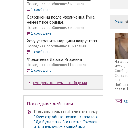
Последнее сообщение: 8 месяцев
1 сообщене
Осложнения после увеличения. Рука
Рона
of
немеет все больше.
Последнее сообщение: 9 месяцев
1 сообщене
Хочу устранить морщины вокруг глаз
Последнее сообщение: 10 месяцев
1 сообщене
Фоломеева Лариса Игоревна
На фор
Последнее сообщение: 11 месяцев
месяце
1 сообщене
Сообще
Сказал(
раз
смотреть все темы и сообщения
Поблаг
раза в 
75
Последние действия:
Пользователь corala читает тему
"Хочу стройные ножки"- сказала я .
"Да будет так "- ответил Соколов
А.А. и взмахнул волшебным