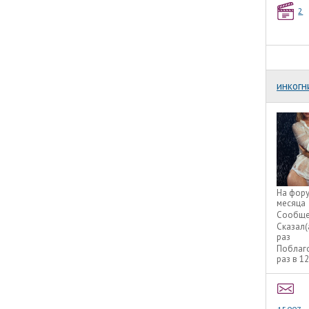
2
инкогн
На фор
месяца
Сообще
Сказал(
раз
Поблаг
раз в 1