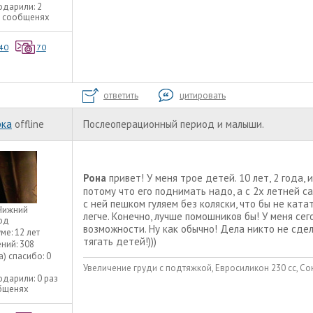
одарили:
2
2 сообщенях
40
70
ответить
цитировать
рка
offline
Послеоперационный период и малыши.
Рона
привет! У меня трое детей. 10 лет, 2 года, 
потому что его поднимать надо, а с 2х летней са
с ней пешком гуляем без коляски, что бы не кат
Нижний
легче. Конечно, лучше помошников бы! У меня сег
од
возможности. Ну как обычно! Дела никто не сдел
уме:
12 лет
тягать детей!)))
ний:
308
а) спасибо:
0
Увеличение груди с подтяжкой, Евросиликон 230 сс, Сок
одарили:
0 раз
общенях