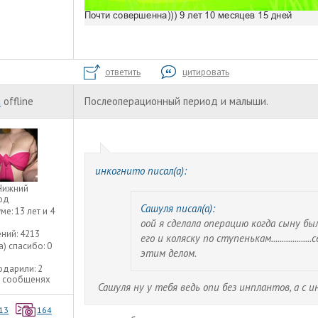
ответить
цитировать
я
offline
Послеоперационный период и малыши.
инкогнито писал(а):
Нижний
од
Сашуля писал(а):
уме:
13 лет и 4
оой я сделала операцию когда сыну бы
ний:
4213
его и коляску по ступенькам...............
а) спасибо:
0
этим делом.
одарили:
2
2 сообщенях
Сашуля ну у тебя ведь опи без инплантов, а 
13
164