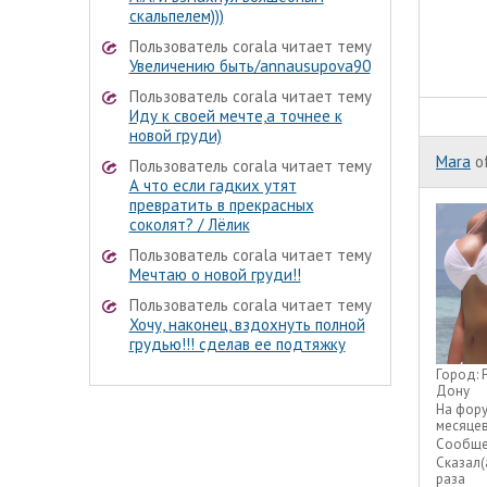
скальпелем)))
Пользователь corala читает тему
Увеличению быть/annausupova90
Пользователь corala читает тему
Иду к своей мечте,а точнее к
новой груди)
Mara
o
Пользователь corala читает тему
А что если гадких утят
превратить в прекрасных
соколят? / Лёлик
Пользователь corala читает тему
Мечтаю о новой груди!!
Пользователь corala читает тему
Хочу, наконец, вздохнуть полной
грудью!!! сделав ее подтяжку
Город:
Дону
На фор
месяце
Сообще
Сказал(
раза