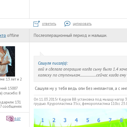
ответить
цитировать
ито
offline
Послеоперационный период и малыши.
Сашуля писал(а):
оой я сделала операцию когда сыну было 1.4 хо
коляску по ступенькам...................сейчас когд
уме:
13 лет и 2
Сашуля ну у тебя ведь опи без инплантов, а с 
ний:
15007
а) спасибо:
8
Оп 11.03.2015г Кауров ВВ установка под мышцу нагор 
одарили:
131
грудью. Круропластика 35сс, феморопластика 110сс 23.
27 сообщенях
507