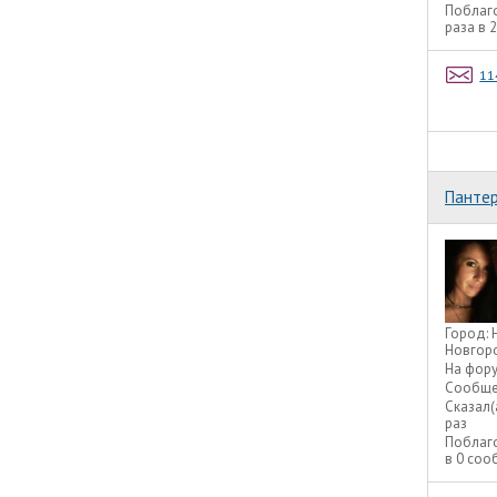
Поблаг
раза в 
11
Панте
Город:
Новгор
На фор
Сообще
Сказал(
раз
Поблаг
в 0 со