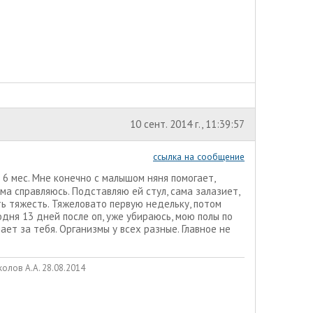
10 сент. 2014 г., 11:39:57
ссылка на сообщение
и 6 мес. Мне конечно с малышом няня помогает,
ма справляюсь. Подставляю ей стул, сама залазиет,
ать тяжесть. Тяжеловато первую недельку, потом
одня 13 дней после оп, уже убираюсь, мою полы по
ает за тебя. Организмы у всех разные. Главное не
олов А.А. 28.08.2014