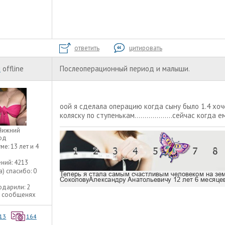
ответить
цитировать
я
offline
Послеоперационный период и малыши.
оой я сделала операцию когда сыну было 1.4 хо
коляску по ступенькам...................сейчас когд
Нижний
од
уме:
13 лет и 4
ний:
4213
а) спасибо:
0
одарили:
2
2 сообщенях
13
164