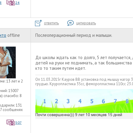
8
24
ответить
цитировать
ито
offline
Послеоперационный период и малыши.
До школы ждать как то долго, 5 лет получается, 
детей на руки не поднимать, а так большинства
кто то таким путем идет.
Оп 11.03.2015г Кауров ВВ установка под мышцу нагор 
уме:
13 лет и 2
грудью. Круропластика 35сс, феморопластика 110сс 23.
ний:
15007
а) спасибо:
8
одарили:
131
27 сообщенях
507