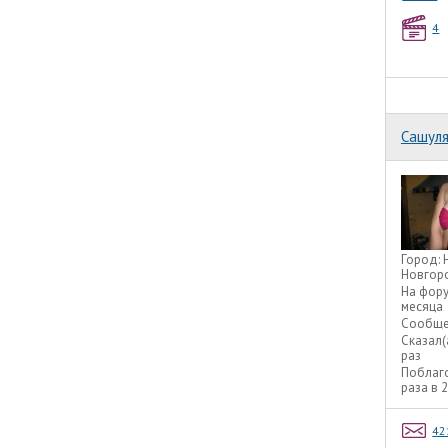
4
Сашул
Город:
Новгор
На фор
месяца
Сообще
Сказал(
раз
Поблаг
раза в 
42