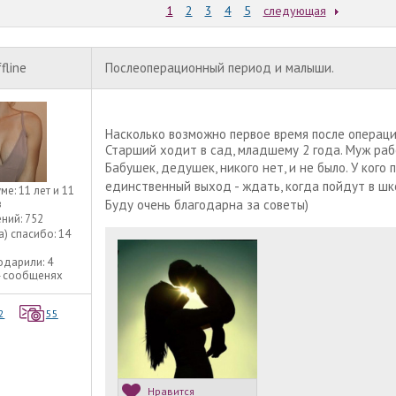
1
2
3
4
5
следующая
fline
Послеоперационный период и малыши.
Насколько возможно первое время после операц
Старший ходит в сад, младшему 2 года. Муж ра
Бабушек, дедушек, никого нет, и не было. У кого
единственный выход - ждать, когда пойдут в шк
уме:
11 лет и 11
в
Буду очень благодарна за советы)
ний:
752
а) спасибо:
14
одарили:
4
4 сообщенях
2
55
Нравится