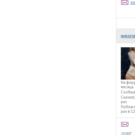
30
инкогн
На фор
месяца
Сообще
Сказал(
раз
Поблаг
раз в 1
15007