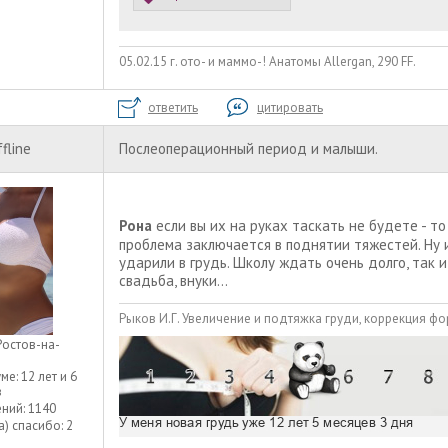
05.02.15 г. ото- и маммо-! Анатомы Allergan, 290 FF.
ответить
цитировать
ffline
Послеоперационный период и малыши.
Рона
если вы их на руках таскать не будете - т
проблема заключается в поднятии тяжестей. Ну и
ударили в грудь. Школу ждать очень долго, так 
свадьба, внуки...
Рыков И.Г. Увеличение и подтяжка груди, коррекция форм
Ростов-на-
уме:
12 лет и 6
в
ний:
1140
а) спасибо:
2