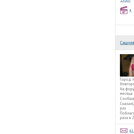
15007
4
Сашул
Город:
Новгор
На фор
месяца
Сообще
Сказал(
раз
Поблаг
раза в 
42