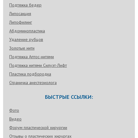
Подтяжка бедер
Липосакция
Липофилинг
Абдоминопластика
Удаление рубцов
Золотые нити
Подтяжка Аптос-нитями
Подтяжка нитями Силуэт-Лифт
Пластика подбородка
Страничка анестезиолога
БЫСТРЫЕ ССЫЛКИ:
Фото
Видео
Форум пластической хирургии
Отзывы о пластических хирургах