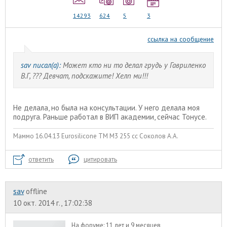
14293
624
5
3
ссылка на сообщение
sav писал(а):
Может кто ни то делал грудь у Гавриленко
В.Г, ??? Девчат, подскажите! Хелп ми!!!
Не делала, но была на консультации. У него делала моя
подруга. Раньше работал в ВИП академии, сейчас Тонусе.
Маммо 16.04.13 Eurosilicone ТМ М3 255 сс Соколов А.А.
ответить
цитировать
sav
offline
10 окт. 2014 г., 17:02:38
На форуме:
11 лет и 9 месяцев