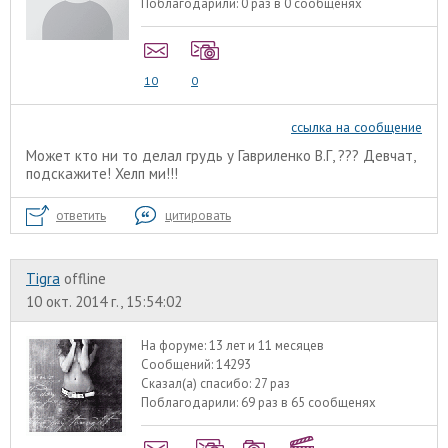
Поблагодарили:
0 раз в 0 сообщенях
10
0
ссылка на сообщение
Может кто ни то делал грудь у Гавриленко В.Г, ??? Девчат,
подскажите! Хелп ми!!!
ответить
цитировать
Tigra
offline
10 окт. 2014 г., 15:54:02
На форуме:
13 лет и 11 месяцев
Сообщений:
14293
Сказал(а) спасибо:
27 раз
Поблагодарили:
69 раз в 65 сообщенях