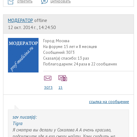
ответить
цитировать
МОДЕРАТОР
offline
12 окт. 2014 г., 14:24:50
Город:
Москва
На форуме:
15 лет и 8 месяцев
Сообщений:
3073
Сказал(а) спасибо:
13 раз
Поблагодарили:
24 раза в 22 сообщенях
3073
15
ссылка на сообщение
sav писал(а):
Tigra
Я смотрю вы делали у Соколова А А очень красиво,
подскажите где я его смогу найти. Хочу сходить на