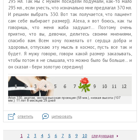
295 мл. Так мы с мужем посидели подумали, как-то мало
295 мл., если учесть, что изначально мне предлагал 370 мл.
И решили выбрать 330. Вот так получается, что пациент
сам себе выбирает размер)). Alexa, я вот боюсь, как ты
говоришь, что меня жаба задушит... Поэтому очень
приятно, что вы, девочки, делитесь своими мнениями,
спасибо вам. Всем хочу пожелать от сердца добра и
здоровья, отпускаю эту мысль в космос, пусть все так и
будет. Я мужу говорю, говори какой размер заказывать,
чтобы потом я не слышала, что можно было бы больше... и
он сказал - бери золотую середину)
ответить
цитировать
1
2
3
4
5
6
7
8
9
10
следующая