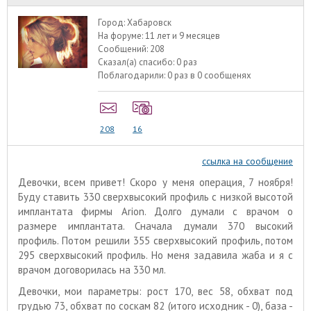
Город:
Хабаровск
На форуме:
11 лет и 9 месяцев
Сообщений:
208
Сказал(а) спасибо:
0 раз
Поблагодарили:
0 раз в 0 сообщенях
208
16
ссылка на сообщение
Девочки, всем привет! Скоро у меня операция, 7 ноября!
Буду ставить 330 сверхвысокий профиль с низкой высотой
имплантата фирмы Arion. Долго думали с врачом о
размере имплантата. Сначала думали 370 высокий
профиль. Потом решили 355 сверхвысокий профиль, потом
295 сверхвысокий профиль. Но меня задавила жаба и я с
врачом договорилась на 330 мл.
Девочки, мои параметры: рост 170, вес 58, обхват под
грудью 73, обхват по соскам 82 (итого исходник - 0), база -