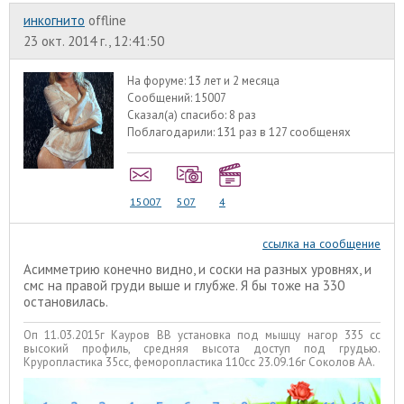
инкогнито
offline
23 окт. 2014 г., 12:41:50
На форуме:
13 лет и 2 месяца
Сообщений:
15007
Сказал(а) спасибо:
8 раз
Поблагодарили:
131 раз в 127 сообщенях
15007
507
4
ссылка на сообщение
Асимметрию конечно видно, и соски на разных уровнях, и
смс на правой груди выше и глубже. Я бы тоже на 330
остановилась.
Оп 11.03.2015г Кауров ВВ установка под мышцу нагор 335 сс
высокий профиль, средняя высота доступ под грудью.
Круропластика 35сс, феморопластика 110сс 23.09.16г Соколов АА.