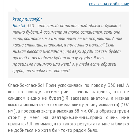
ссылка на сообщение
ksuny писал(а):
Biustik
330 - это самый оптимальный объем и думаю 3
точно будет. А ассиметрия тоже останется, если она
есть, одинаковыми имплантами ее не исправить. А ты
какие ставишь, анатомы, я правильно поняла? Если
низкая высота импланты, то верх груди совсем будет
пустой и весь объем будет внизу груди? Я так
правильно понимаю или нет? А у тебя есть образец
груди, то чтобы ты хотела?
Спасибо-спасибо! Прям успокоилась по поводу 330 мл.! А
вот по поводу ассиметрии - очень надеюсь, что её
слишком видно не будет(( Я заказала анатомы, а низкая
высота импланта - это я имела ввиду длину импланта) (107
мм.), а проекция экстра-высокая 58 мм. Ой, а образец груди
стоит у меня на аватарке..ммммм...прямо очень мне
нравится! Я понимаю, что такого результата мне и близко
не добиться, но хотя бы что-то рядом было.