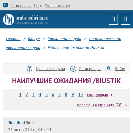
Регистрация
Вход
Полная версия
Главная
/
Форум
/
Увеличение груди
/
Личные темы по
увеличению груди
/
Наилучшие ожидания /Biustik
Правила форума
Регистрация
Войти
НАИЛУЧШИЕ ОЖИДАНИЯ /BIUSTIK
1
2
3
4
5
6
7
8
9
10
следующая
последняя страница (28)
Biustik
offline
23 окт. 2014 г., 8:05:11