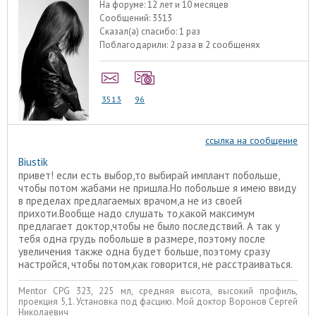
На форуме:
12 лет и 10 месяцев
Сообщений:
3513
Сказал(а) спасибо:
1 раз
Поблагодарили:
2 раза в 2 сообщенях
3513
96
ссылка на сообщение
Biustik
привет! если есть выбор,то выбирай имплант побольше,
чтобы потом жабами не пришла.Но побольше я имею ввиду
в пределах предлагаемых врачом,а не из своей
прихоти.Вообще надо слушать то,какой максимум
предлагает доктор,чтобы не было последствий. А так у
тебя одна грудь побольше в размере, поэтому после
увеличения также одна будет больше, поэтому сразу
настройся, чтобы потом,как говорится, не расстраиваться.
Mentor CPG 323, 225 мл, средняя высота, высокий профиль,
проекция 5,1. Установка под фасцию. Мой доктор Воронов Сергей
Николаевич