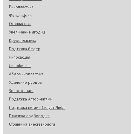
Ринопластика
Фейслифтинг
Отопластика
Увеличение ягодиц
Круропластика
Подтяжка бедер
Липосакция
Липофилинг
Абдоминопластика
Удаление рубцов
Золотые нити
Подтяжка Аптос-нитями
Подтяжка нитями Силуэт-Лифт
Пластика подбородка
Страничка анестезиолога