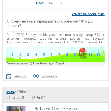
15007
507
4
ссылка на сообщение
А почему не могли определиться с объемом? Что док
говорит?
Оп 11.03.2015г Кауров ВВ установка под мышцу нагор 335 сс
высокий профиль, средняя высота доступ под грудью.
Круропластика 35сс, феморопластика 110сс 23.09.16г Соколов АА.
ответить
цитировать
ksuny
offline
23 окт. 2014 г., 12:26:07
На форуме:
13 лет и 4 месяца