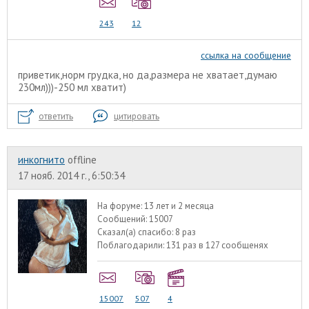
243
12
ссылка на сообщение
приветик,норм грудка, но да,размера не хватает,думаю
230мл)))-250 мл хватит)
ответить
цитировать
инкогнито
offline
17 нояб. 2014 г., 6:50:34
На форуме:
13 лет и 2 месяца
Сообщений:
15007
Сказал(а) спасибо:
8 раз
Поблагодарили:
131 раз в 127 сообщенях
15007
507
4