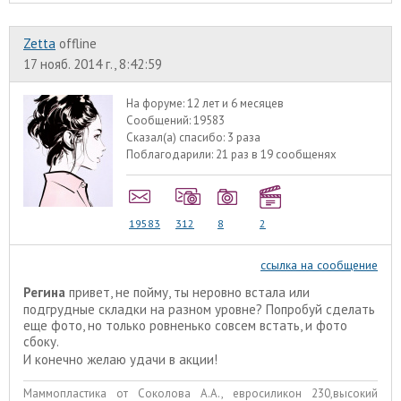
Zetta
offline
17 нояб. 2014 г., 8:42:59
На форуме:
12 лет и 6 месяцев
Сообщений:
19583
Сказал(а) спасибо:
3 раза
Поблагодарили:
21 раз в 19 сообщенях
19583
312
8
2
ссылка на сообщение
Регина
привет, не пойму, ты неровно встала или
подгрудные складки на разном уровне? Попробуй сделать
еще фото, но только ровненько совсем встать, и фото
сбоку.
И конечно желаю удачи в акции!
Маммопластика от Соколова А.А., евросиликон 230,высокий