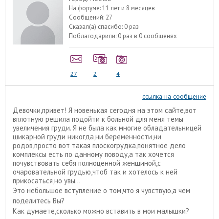
На форуме:
11 лет и 8 месяцев
Сообщений:
27
Сказал(а) спасибо:
0 раз
Поблагодарили:
0 раз в 0 сообщенях
27
2
4
ссылка на сообщение
Девочки,привет! Я новенькая сегодня на этом сайте,вот
вплотную решила подойти к больной для меня темы
увеличения груди. Я не была как многие обладательницей
шикарной груди никогда,ни беременности,ни
родов,просто вот такая плоскогрудка,понятное дело
комплексы есть по данному поводу,а так хочется
почувствовать себя полноценной женщиной,с
очаровательной грудью,чтоб так и хотелось к ней
прикосаться,но увы...
Это небольшое вступление о том,что я чувствую,а чем
поделитесь Вы?
Как думаете,сколько можно вставить в мои малышки?