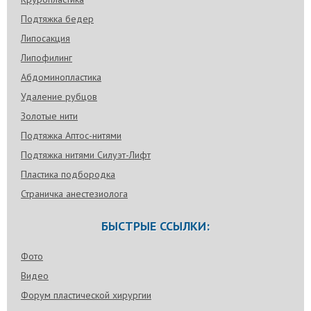
Подтяжка бедер
Липосакция
Липофилинг
Абдоминопластика
Удаление рубцов
Золотые нити
Подтяжка Аптос-нитями
Подтяжка нитями Силуэт-Лифт
Пластика подбородка
Страничка анестезиолога
БЫСТРЫЕ ССЫЛКИ:
Фото
Видео
Форум пластической хирургии