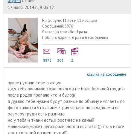
alyа45
offline
17 нояб. 2014 г., 9:03:17
На форуме:
11 лет и 11 месяцев
Сообщений:
8876
Сказал(а) спасибо:
4 раза
Поблагодарили:
6 раз в 6 сообщенях
8876
303
2
ссылка на сообщение
привет.удачи тебе а акции.
да,я тебя понимаю,тоже никогда не было большой груди.а
после родов пропало что и было(((
я думаю тебе нужны будут разные по объему импланты,по
фото кажется что асимметрия явная.и по складкам и по
размеру груди есть разница.
но у тебя и ткани есть,и рост/вес не самый
маленький,может чего приличного и поставят)))что в итоге
даст средний размер груди)))