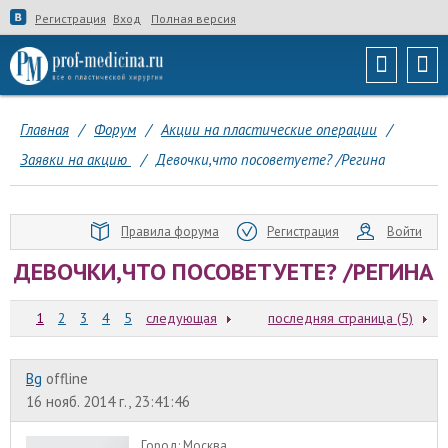
Регистрация
Вход
Полная версия
Главная
/
Форум
/
Акции на пластические операции
/
Заявки на акцию
/
Девочки,что посоветуете? /Регина
Правила форума
Регистрация
Войти
ДЕВОЧКИ,ЧТО ПОСОВЕТУЕТЕ? /РЕГИНА
1
2
3
4
5
следующая
последняя страница (5)
Bg
offline
16 нояб. 2014 г., 23:41:46
Город:
Москва