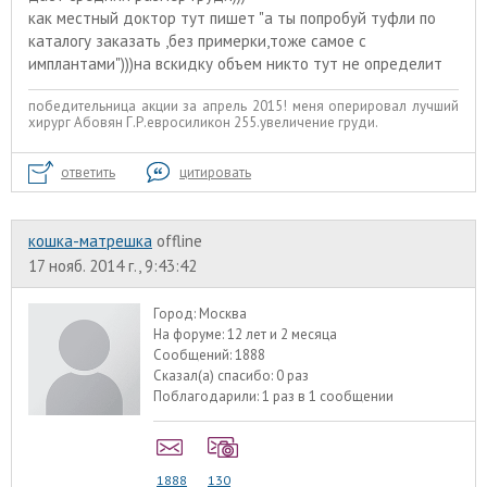
как местный доктор тут пишет "а ты попробуй туфли по
каталогу заказать ,без примерки,тоже самое с
имплантами")))на вскидку объем никто тут не определит
победительница акции за апрель 2015! меня оперировал лучший
хирург Абовян Г.Р.евросиликон 255.увеличение груди.
ответить
цитировать
кошка-матрешка
offline
17 нояб. 2014 г., 9:43:42
Город:
Москва
На форуме:
12 лет и 2 месяца
Сообщений:
1888
Сказал(а) спасибо:
0 раз
Поблагодарили:
1 раз в 1 сообщении
1888
130