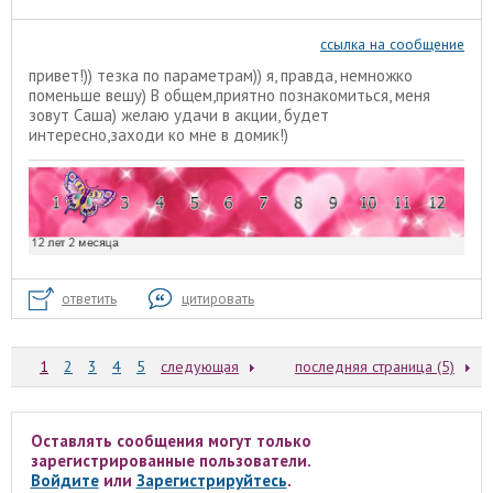
ссылка на сообщение
привет!)) тезка по параметрам)) я, правда, немножко
поменьше вешу) В общем,приятно познакомиться, меня
зовут Саша) желаю удачи в акции, будет
интересно,заходи ко мне в домик!)
ответить
цитировать
1
2
3
4
5
следующая
последняя страница (5)
Оставлять сообщения могут только
зарегистрированные пользователи.
Войдите
или
Зарегистрируйтесь
.