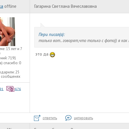
ka
offline
Гагарина Светлана Вячеславовна
Пери писал(а):
только вот.. говорят,что только с фото)) я ка
уме:
15 лет и 7
в
это да
ний:
7191
а) спасибо:
0
одарили:
25
3 сообщенях
91
676
ответить
цитировать