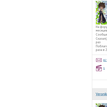
На фор
месяце
Сообще
Сказал(
раз
Поблаг
раза в 
82
1
Veroni