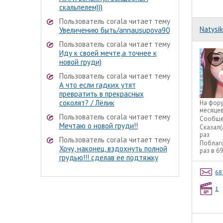
скальпелем)))
Пользователь corala читает тему
Natysik
Увеличению быть/annausupova90
Пользователь corala читает тему
Иду к своей мечте,а точнее к
новой груди)
Пользователь corala читает тему
А что если гадких утят
превратить в прекрасных
соколят? / Лёлик
На фор
месяце
Пользователь corala читает тему
Сообще
Мечтаю о новой груди!!
Сказал(
раз
Пользователь corala читает тему
Поблаг
Хочу, наконец, вздохнуть полной
раз в 6
грудью!!! сделав ее подтяжку
68
1