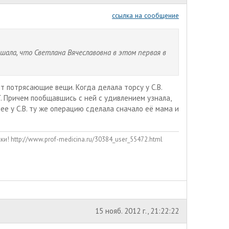
ссылка на сообщение
шала, что Светлана Вячеславовна в этом первая в
ет потрясающие вещи. Когда делала торсу у С.В.
. Причем пообщавшись с ней с удивлением узнала,
нее у С.В. ту же операцию сделала сначало её мама и
! http://www.prof-medicina.ru/30384_user_55472.html
15 нояб. 2012 г., 21:22:22