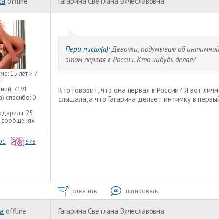
ka
offline
Гагарина Светлана Вячеславовна
Пери писал(а):
Девочки, подумываю об интимной 
этом первая в России. Кто нибудь делал?
уме:
15 лет и 7
в
ний:
7191
Кто говорит, что она первая в России? Я вот лич
а) спасибо:
0
слышала, а что Гагарина делает интимку в первый
одарили:
25
3 сообщенях
91
676
ответить
цитировать
ka
offline
Гагарина Светлана Вячеславовна