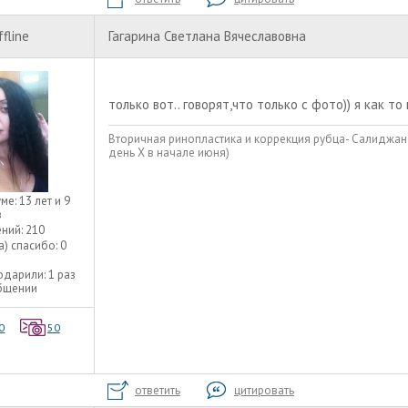
ffline
Гагарина Светлана Вячеславовна
только вот.. говорят,что только с фото)) я как т
Вторичная ринопластика и коррекция рубца- Салиджано
день Х в начале июня)
уме:
13 лет и 9
в
ний:
210
а) спасибо:
0
одарили:
1 раз
общении
0
50
ответить
цитировать