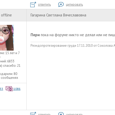
ответить
цитировать
offline
Гагарина Светлана Вячеславовна
Пери
пока на форуме никто не делал или не пи
Реэндопротезирование груди 17.11.2010 от Соколова А.А
уме:
15 лет и 7
в
ний:
6833
а) спасибо:
21
одарили:
80
9 сообщенях
33
1086
ответить
цитировать