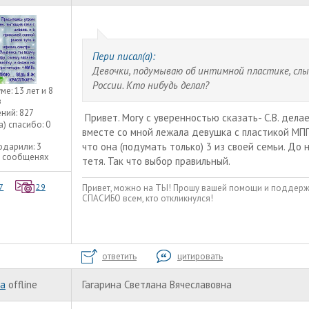
Пери писал(а):
Девочки, подумываю об интимной пластике, слы
России. Кто нибудь делал?
уме:
13 лет и 8
в
ний:
827
Привет. Могу с уверенностью сказать- C.В. дела
а) спасибо:
0
вместе со мной лежала девушка с пластикой МПГ
что она (подумать только) 3 из своей семьи. До 
одарили:
3
2 сообщенях
тетя. Так что выбор правильный.
7
29
Привет, можно на ТЫ! Прошу вашей помощи и поддержки
СПАСИБО всем, кто откликнулся!
ответить
цитировать
ka
offline
Гагарина Светлана Вячеславовна