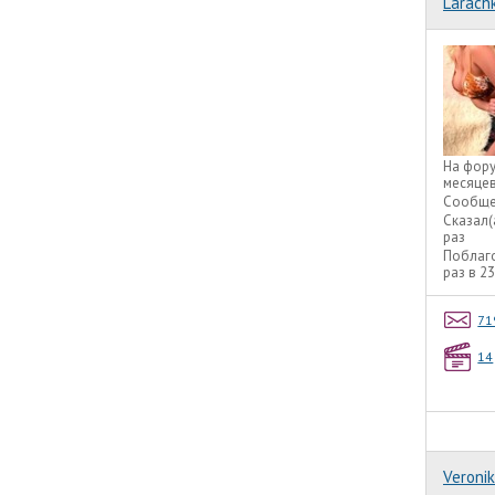
Larach
На фор
месяце
Сообще
Сказал(
раз
Поблаг
раз в 2
71
14
Veroni