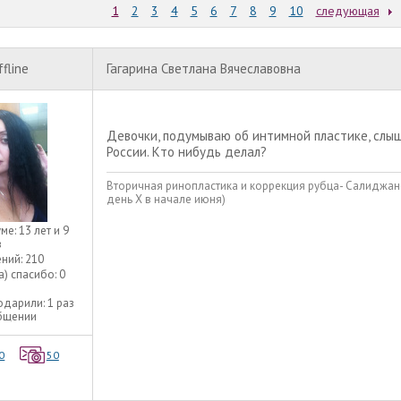
1
2
3
4
5
6
7
8
9
10
следующая
ffline
Гагарина Светлана Вячеславовна
Девочки, подумываю об интимной пластике, слыш
России. Кто нибудь делал?
Вторичная ринопластика и коррекция рубца- Салиджано
день Х в начале июня)
уме:
13 лет и 9
в
ний:
210
а) спасибо:
0
одарили:
1 раз
общении
0
50