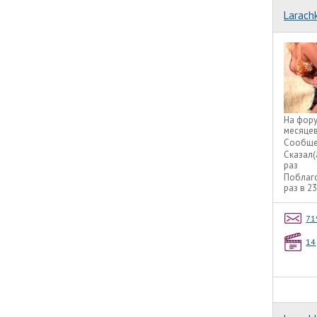
Larach
На фор
месяце
Сообще
Сказал(
раз
Поблаг
раз в 2
71
14