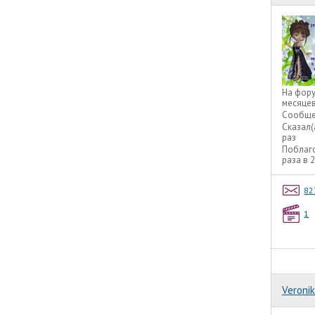
На фор
месяце
Сообще
Сказал(
раз
Поблаг
раза в 
82
1
Veroni