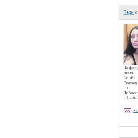
Пери
o
На фор
месяце
Сообще
Сказал(
раз
Поблаг
в 1 со
21