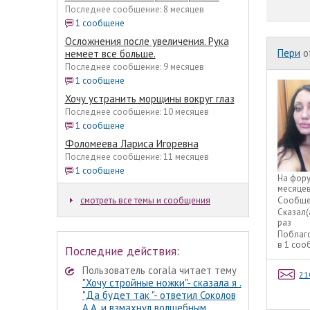
Последнее сообщение: 8 месяцев
1 сообщене
Осложнения после увеличения. Рука
Пери
o
немеет все больше.
Последнее сообщение: 9 месяцев
1 сообщене
Хочу устранить морщины вокруг глаз
Последнее сообщение: 10 месяцев
1 сообщене
Фоломеева Лариса Игоревна
Последнее сообщение: 11 месяцев
1 сообщене
На фор
месяце
смотреть все темы и сообщения
Сообще
Сказал(
раз
Поблаг
в 1 со
Последние действия:
Пользователь corala читает тему
21
"Хочу стройные ножки"- сказала я .
"Да будет так "- ответил Соколов
А.А. и взмахнул волшебным