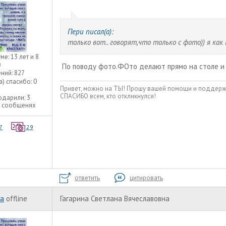
Пери писал(а):
только вот.. говорят,что только с фото)) я ка
уме:
13 лет и 8
в
По поводу фото.ФОто делают прямо на столе и т
ний:
827
а) спасибо:
0
Привет, можно на ТЫ! Прошу вашей помощи и поддержки
СПАСИБО всем, кто откликнулся!
одарили:
3
2 сообщенях
7
29
ответить
цитировать
ka
offline
Гагарина Светлана Вячеславовна