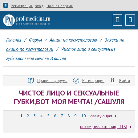
Регистрация
Вход
Полная версия
Главная
/
Форум
/
Акции на косметологию
/
Заявки на
акцию по косметологии
/
Чистое лицо и сексуальные
губки,вот моя мечта! /Сашуля
Правила форума
Регистрация
Войти
ЧИСТОЕ ЛИЦО И СЕКСУАЛЬНЫЕ
ГУБКИ,ВОТ МОЯ МЕЧТА! /САШУЛЯ
1
2
3
4
5
6
7
8
9
10
следующая
последняя страница (18)