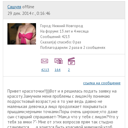
Сашуля
offline
29 дек. 2014 г., 0:16:46
Город:
Нижний Новгород
На форуме:
13 лет и 4 месяца
Сообщений:
4213
Сказал(а) спасибо:
0 раз
Поблагодарили:
2 раза в 2 сообщенях
4213
164
2
ссылка на сообщение
Привет красоточки!!)))Вот и я решилась подать заявку на
красоту.Замучили меня проблемы с лицом.Ну понимаю
подростковый возраст,но я то уже ведь давно не
маленькая девочка,а лицо продолжает покрываться
прыщами,черными точками.Поры очень широкие,что даже
сын старший спрашивает-"Мам,а что у тебя с лицом?Что у
тебя за ямки ?"- Мне от этих вопросов прям так стыдно
становится......а хочется быть красивой мамочкой,чтоб