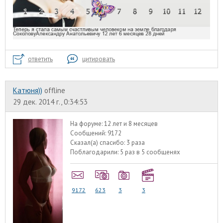
ответить
цитировать
Катюня))
offline
29 дек. 2014 г., 0:34:53
На форуме:
12 лет и 8 месяцев
Сообщений:
9172
Сказал(а) спасибо:
3 раза
Поблагодарили:
5 раз в 5 сообщенях
9172
623
3
3