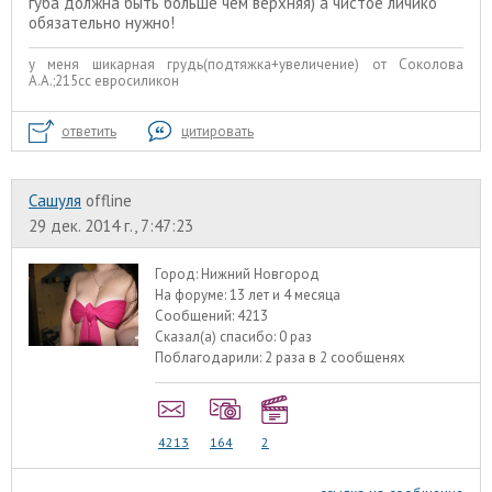
губа должна быть больше чем верхняя) а чистое личико
обязательно нужно!
у меня шикарная грудь(подтяжка+увеличение) от Соколова
А.А.;215сс евросиликон
ответить
цитировать
Сашуля
offline
29 дек. 2014 г., 7:47:23
Город:
Нижний Новгород
На форуме:
13 лет и 4 месяца
Сообщений:
4213
Сказал(а) спасибо:
0 раз
Поблагодарили:
2 раза в 2 сообщенях
4213
164
2