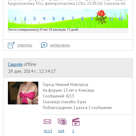
Круропластика 35сс, феморопластика 110сс 23.09.16г Соколов АА.
ответить
цитировать
Сашуля
offline
29 дек. 2014 г., 12:34:17
Город:
Нижний Новгород
На форуме:
13 лет и 4 месяца
Сообщений:
4213
Сказал(а) спасибо:
0 раз
Поблагодарили:
2 раза в 2 сообщенях
4213
164
2