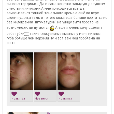
сыновья гордились.Да и сама конечно завидую девушкам
с чистыми личиками.А мне приходится всегда
замазываться тонной тонального крема.а ещё по верх
слоем пудры,а ведь от этого кожа ещё больше портится,но
без килограмма "штукатурки" на улицу выти просто не
возможно,люди пугаются
.А ещё я очень хочу сделать
себе губки)))))такие сексуальные,пышные,у меня нижняя
губа больше чем верхняя.Ну и вот вам моя проблема на
фото
Нравится
Нравится
Нравится