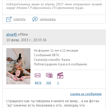
победительница акции за апрель 2015! меня оперировал лучший
хирург Абовян Г.Р.евросиликон 255.увеличение груди.
ответить
цитировать
alyа45
offline
10 февр. 2015 г., 20:35:36
На форуме:
11 лет и 11 месяцев
Сообщений:
8876
Сказал(а) спасибо:
4 раза
Поблагодарили:
6 раз в 6 сообщенях
8876
303
2
ссылка на сообщение
страшного как ты говорила я ничего не вижу....а на фотах
"до" конечно есть показания к ото...молодец что