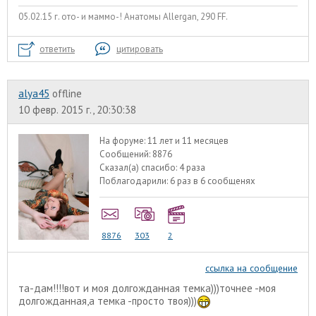
05.02.15 г. ото- и маммо-! Анатомы Allergan, 290 FF.
ответить
цитировать
alyа45
offline
10 февр. 2015 г., 20:30:38
На форуме:
11 лет и 11 месяцев
Сообщений:
8876
Сказал(а) спасибо:
4 раза
Поблагодарили:
6 раз в 6 сообщенях
8876
303
2
ссылка на сообщение
та-дам!!!!вот и моя долгожданная темка)))точнее -моя
долгожданная,а темка -просто твоя)))