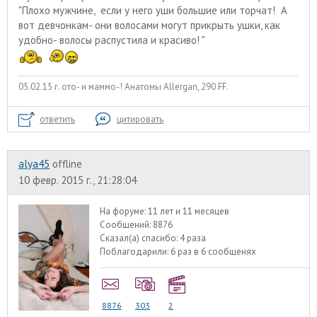
"Плохо мужчине, если у него уши большие или торчат! А
вот девчонкам- они волосами могут прикрыть ушки, как
удобно- волосы распустила и красиво! "
05.02.15 г. ото- и маммо-! Анатомы Allergan, 290 FF.
ответить
цитировать
alyа45
offline
10 февр. 2015 г., 21:28:04
На форуме:
11 лет и 11 месяцев
Сообщений:
8876
Сказал(а) спасибо:
4 раза
Поблагодарили:
6 раз в 6 сообщенях
8876
303
2