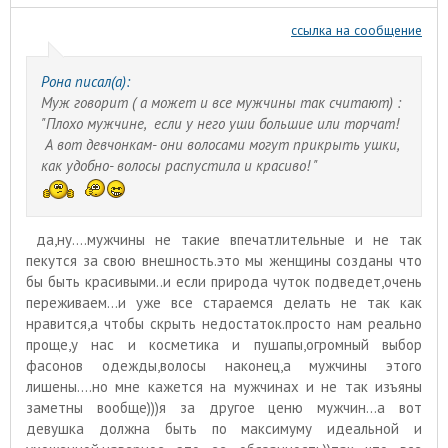
ссылка на сообщение
Рона писал(а):
Муж говорит ( а может и все мужчины так считают) :
"Плохо мужчине, если у него уши большие или торчат!
А вот девчонкам- они волосами могут прикрыть ушки,
как удобно- волосы распустила и красиво! "
да,ну....мужчины не такие впечатлительные и не так
пекутся за свою внешность.это мы женщины созданы что
бы быть красивыми..и если природа чуток подведет,очень
переживаем...и уже все стараемся делать не так как
нравится,а чтобы скрыть недостаток.просто нам реально
проще,у нас и косметика и пушапы,огромный выбор
фасонов одежды,волосы наконец,а мужчины этого
лишены....но мне кажется на мужчинах и не так изъяны
заметны вообще)))я за другое ценю мужчин...а вот
девушка должна быть по максимуму идеальной и