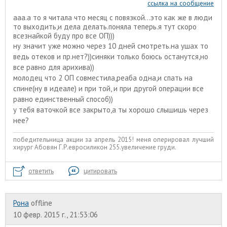
ссылка на сообщение
ааа.а то я читала что месяц с повязкой...это как же в люди
то выходить,и дела делать.поняла теперь.я тут скоро
всезнайкой буду про все ОП)))
ну значит уже можно через 10 дней смотреть.на ушах то
ведь отеков и пр.нет?))синяки только боюсь останутся,но
все равно для арихива))
молодец что 2 ОП совместила,реаба одна,и спать на
спине(ну в идеале) и при той, и при другой операции все
равно единственный способ))
у тебя ваточкой все закрыто,а ты хорошо слышишь через
нее?
победительница акции за апрель 2015! меня оперировал лучший
хирург Абовян Г.Р.евросиликон 255.увеличение груди.
ответить
цитировать
Рона
offline
10 февр. 2015 г., 21:53:06