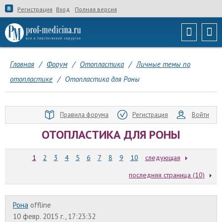
Регистрация
Вход
Полная версия
Главная
/
Форум
/
Отопластика
/
Личные темы по
отопластике
/
Отопластика для Роны
Правила форума
Регистрация
Войти
ОТОПЛАСТИКА ДЛЯ РОНЫ
1
2
3
4
5
6
7
8
9
10
следующая
последняя страница (10)
Рона
offline
10 февр. 2015 г., 17:23:32