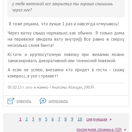
у тебя ваточкой все закрыто,а ты хорошо слышишь
через нее?
Я тоже решила, что лучше 1 раз и навсегда отмучаюсь!
Через ватку слышу нормально, как обычно. Я только дома
на перевязке увидела вату внутри))) Все равно ж сверху
несколько слоев бинта!
Кстати и круглосуточную повязку при желании можно
замаскировать декоративной или теннисной повязкой.
А если не успею, внезапно кто придет в гости - скажу
компресс, в ухе стреляет!
05.02.15 г. ото- и маммо-! Анатомы Allergan, 290 FF.
ответить
цитировать
1
2
3
4
5
6
7
8
9
10
следующая
последняя страница (10)