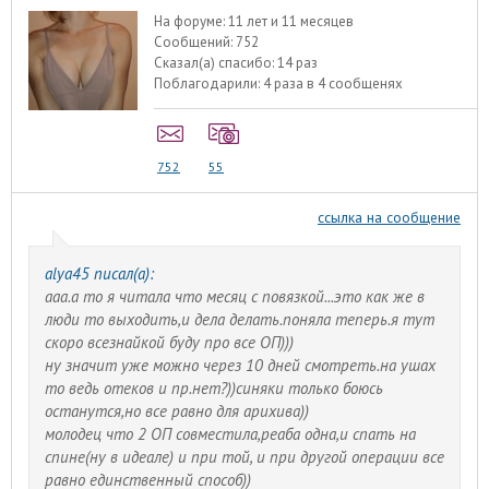
На форуме:
11 лет и 11 месяцев
Сообщений:
752
Сказал(а) спасибо:
14 раз
Поблагодарили:
4 раза в 4 сообщенях
752
55
ссылка на сообщение
alyа45 писал(а):
ааа.а то я читала что месяц с повязкой...это как же в
люди то выходить,и дела делать.поняла теперь.я тут
скоро всезнайкой буду про все ОП)))
ну значит уже можно через 10 дней смотреть.на ушах
то ведь отеков и пр.нет?))синяки только боюсь
останутся,но все равно для арихива))
молодец что 2 ОП совместила,реаба одна,и спать на
спине(ну в идеале) и при той, и при другой операции все
равно единственный способ))