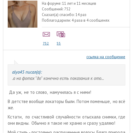
На форуме:
11 лет и 11 месяцев
Сообщений:
752
Сказал(а) спасибо:
14 раз
Поблагодарили:
4 раза в 4 сообщенях
752
55
ссылка на сообщение
alyа45 писал(а):
.а на фотах "до" конечно есть показания к ото...
Да уж, не то слово, намучилась я с ними!
В детстве вообще локаторы были. Потом поменьше, но всё
же.
Кстати, по счастливой случайности отыскала снимки, где
они видны. Обычно я такое не храню и сразу удаляю!
Мой стиль - постоянно распущенные волосы. Благо природа