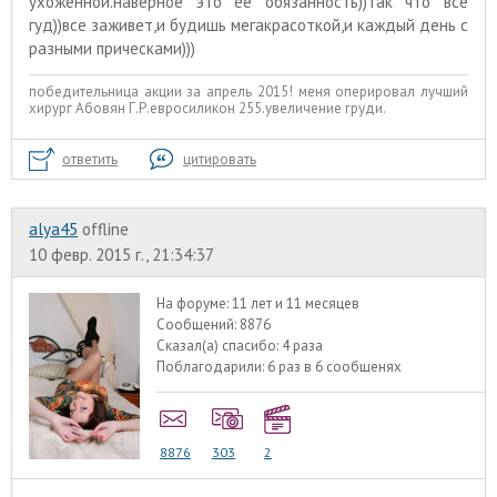
ухоженной.наверное это ее обязанность))так что все
гуд))все заживет,и будишь мегакрасоткой,и каждый день с
разными прическами)))
победительница акции за апрель 2015! меня оперировал лучший
хирург Абовян Г.Р.евросиликон 255.увеличение груди.
ответить
цитировать
alyа45
offline
10 февр. 2015 г., 21:34:37
На форуме:
11 лет и 11 месяцев
Сообщений:
8876
Сказал(а) спасибо:
4 раза
Поблагодарили:
6 раз в 6 сообщенях
8876
303
2