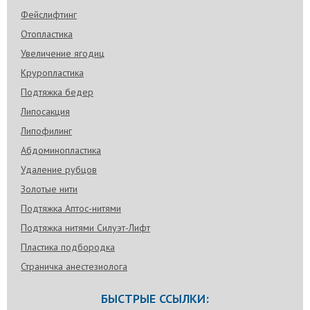
Фейслифтинг
Отопластика
Увеличение ягодиц
Круропластика
Подтяжка бедер
Липосакция
Липофилинг
Абдоминопластика
Удаление рубцов
Золотые нити
Подтяжка Аптос-нитями
Подтяжка нитями Силуэт-Лифт
Пластика подбородка
Страничка анестезиолога
БЫСТРЫЕ ССЫЛКИ: