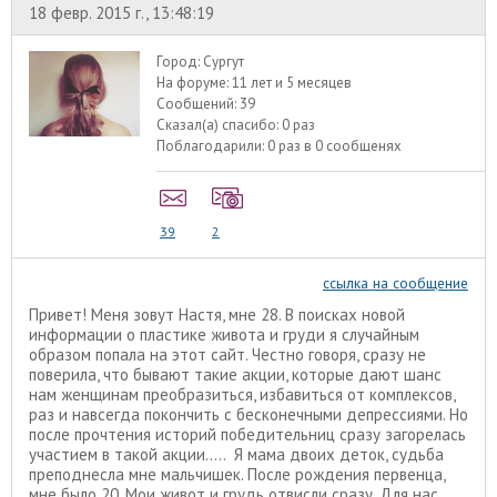
18 февр. 2015 г., 13:48:19
Город:
Сургут
На форуме:
11 лет и 5 месяцев
Сообщений:
39
Сказал(а) спасибо:
0 раз
Поблагодарили:
0 раз в 0 сообщенях
39
2
ссылка на сообщение
Привет! Меня зовут Настя, мне 28. В поисках новой
информации о пластике живота и груди я случайным
образом попала на этот сайт. Честно говоря, сразу не
поверила, что бывают такие акции, которые дают шанс
нам женщинам преобразиться, избавиться от комплексов,
раз и навсегда покончить с бесконечными депрессиями. Но
после прочтения историй победительниц сразу загорелась
участием в такой акции..... Я мама двоих деток, судьба
преподнесла мне мальчишек. После рождения первенца,
мне было 20. Мои живот и грудь отвисли сразу. Для нас