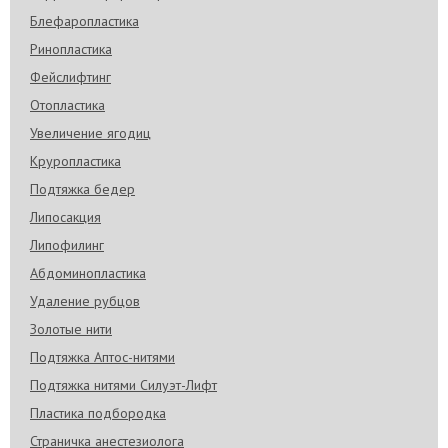
Блефаропластика
Ринопластика
Фейслифтинг
Отопластика
Увеличение ягодиц
Круропластика
Подтяжка бедер
Липосакция
Липофилинг
Абдоминопластика
Удаление рубцов
Золотые нити
Подтяжка Аптос-нитями
Подтяжка нитями Силуэт-Лифт
Пластика подбородка
Страничка анестезиолога