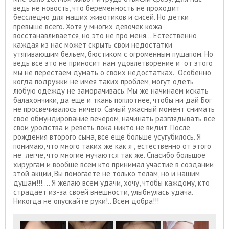
ведь не новость, что беременность не проходит
бесследно для наших животиков и сисей. Но детки
превыше всего. Хотя у многих девочек кожа
восстанавливается, но это не про меня... Естественно
каждая из нас может скрыть свои недостатки
утягивающим бельем, бюстиком с огроменным пушапом. Но
ведь все это не приносит нам удовлетворение и от этого
мы не перестаем думать о своих недостатках. Особенно
когда подружки не имея таких проблем, могут одеть
любую одежду не заморачивась. Мы же начинаем искать
балахончики, да еще и ткань поплотнее, чтобы ни дай Бог
не просвечивалось ничего. Самый ужасный момент снимать
свое обмундирование вечером, начинать разглядывать все
свои уродства и реветь пока никто не видит. После
рождения второго сына, все еще больше усугубилось. Я
понимаю, что много таких же как я , естественно от этого
не легче, что многие мучаются так же. Спасибо большое
хирургам и вообще всем кто принимал участие в создании
этой акции, Вы помогаете не только телам, но и нашим
душам!!!.... Я желаю всем удачи, хочу, чтобы каждому, кто
страдает из-за своей внешности, улыбнулась удача.
Никогда не опускайте руки!.. Всем добра!!!