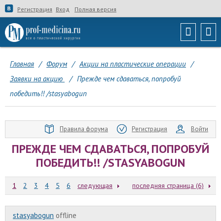
Регистрация
Вход
Полная версия
Главная
/
Форум
/
Акции на пластические операции
/
Заявки на акцию
/
Прежде чем сдаваться, попробуй
победить!! /stasyabogun
Правила форума
Регистрация
Войти
ПРЕЖДЕ ЧЕМ СДАВАТЬСЯ, ПОПРОБУЙ
ПОБЕДИТЬ!! /STASYABOGUN
1
2
3
4
5
6
следующая
последняя страница (6)
stasyabogun
offline