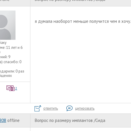
я думала наоборот меньше получится чем я хочу.
баку
уме:
11 лет и 6
в
ний:
9
а) спасибо:
0
одарили:
0 раз
общенях
2
ответить
цитировать
808
offline
Вопрос по размеру имплантов /Сида