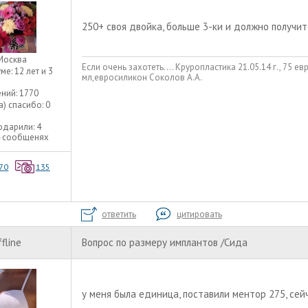
250+ своя двойка, больше 3-ки и должно получит
Москва
Если очень захотеть.... Круропластика 21.05.14 г., 75 е
уме:
12 лет и 3
мл,евросиликон Соколов А.А.
ний:
1770
а) спасибо:
0
одарили:
4
4 сообщенях
70
135
ответить
цитировать
ffline
Вопрос по размеру имплантов /Сида
у меня была единица, поставили ментор 275, сейч