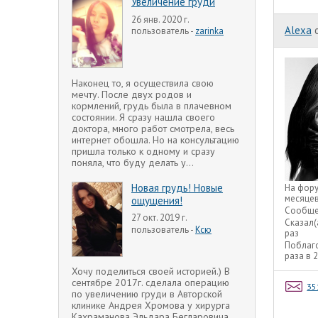
Увеличение груди
26 янв. 2020 г.
Alexa
пользователь -
zarinka
Наконец то, я осуществила свою
мечту. После двух родов и
кормлений, грудь была в плачевном
состоянии. Я сразу нашла своего
доктора, много работ смотрела, весь
интернет обошла. Но на консультацию
пришла только к одному и сразу
поняла, что буду делать у...
Новая грудь! Новые
На фор
месяце
ощущения!
Сообще
27 окт. 2019 г.
Сказал(
пользователь -
Ксю
раз
Поблаг
раза в 
Хочу поделиться своей историей.) В
сентябре 2017г. сделала операцию
35
по увеличению груди в Авторской
клинике Андрея Хромова у хирурга
Кахраманова Эльдара Бегларовича.