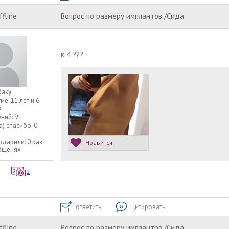
ffline
Вопрос по размеру имплантов /Сида
к 4 ???
баку
уме:
11 лет и 6
в
ний:
9
а) спасибо:
0
одарили:
0 раз
Нравится
общенях
2
ответить
цитировать
ffline
Вопрос по размеру имплантов /Сида