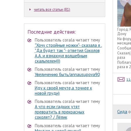
читать все статьи (81)
Город:
Последние действия:
Дону
На фор
Пользователь corala читает тему
месяце
"Хочу стройные ножки"- сказала я .
Сообще
"Да будет так "- ответил Соколов
Сказал(
А.А. и взмахнул волшебным
раза
скальпелем)))
Поблаг
раза в 
Пользователь corala читает тему
Увеличению быть/annausupova90
11
Пользователь corala читает тему
Иду к своей мечте,а точнее к
новой груди)
Пользователь corala читает тему
А что если гадких утят
Сида
o
превратить в прекрасных
соколят? / Лёлик
Пользователь corala читает тему
Мечтаю о новой груди!!