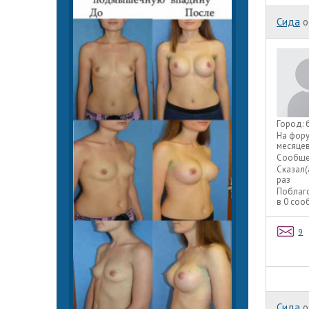
Сида
o
Город:
На фор
месяце
Сообще
Сказал(
раз
Поблаг
в 0 со
9
Сида
o