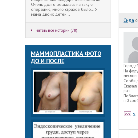
Очень долго решалась на такую
операцию, много страхов было... Я
мама двоих детей...
Сида
o
читать все истории (78)
МАММОПЛАСТИКА ФОТО
ДО И ПОСЛЕ
Город:
На фор
месяце
Сообще
Сказал(
раз
Поблаг
в 0 со
9