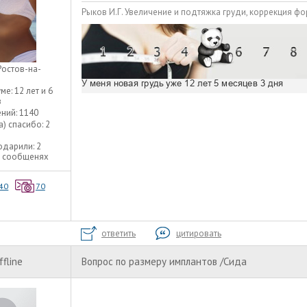
Рыков И.Г. Увеличение и подтяжка груди, коррекция форм
Ростов-на-
уме:
12 лет и 6
в
ний:
1140
а) спасибо:
2
одарили:
2
2 сообщенях
40
70
ответить
цитировать
ffline
Вопрос по размеру имплантов /Сида