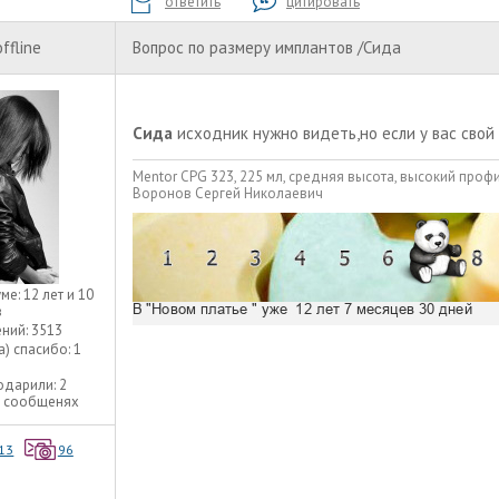
ответить
цитировать
offline
Вопрос по размеру имплантов /Сида
Сида
исходник нужно видеть,но если у вас свой 
Mentor CPG 323, 225 мл, средняя высота, высокий проф
Воронов Сергей Николаевич
уме:
12 лет и 10
в
ний:
3513
а) спасибо:
1
одарили:
2
2 сообщенях
13
96