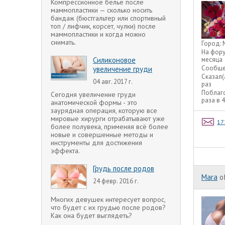
Компрессионное белье после
маммопластики — сколько носить
бандаж (бюстгальтер или спортивный
топ / лифчик, корсет, чулки) после
маммопластики и когда можно
снимать.
Город:
На фор
месяца
Силиконовое
Сообще
увеличение груди
Сказал(
04 авг. 2017 г.
раз
Поблаг
Сегодня увеличение груди
раза в 
анатомической формы - это
заурядная операция, которую все
мировые хирурги отрабатывают уже
17
более полувека, применяя всё более
новые и совершенные методы и
инструменты для достижения
эффекта.
Грудь после родов
Mara
o
24 февр. 2016 г.
Многих девушек интересует вопрос,
что будет с их грудью после родов?
Как она будет выглядеть?