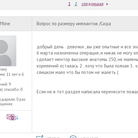
1
2
следующая
ffline
Вопрос по размеру имплантов /Сида
добрый день . девочки , вы уже опытные и все зн
6 марта назначенна операция, и никак не могу о
сделает ментор высокие анатомы 250, не маленьк
кормлений осталась 2 . хочу что была полная 3 .
баку
слишком мало что бы потом не жалеть (
уме:
11 лет и 6
в
ний:
9
а) спасибо:
0
Если не в тот раздел написала перенесите пожа
одарили:
0 раз
общенях
2