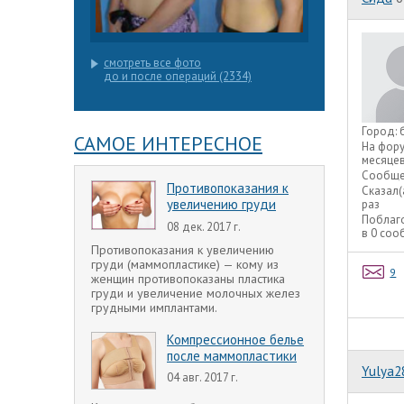
смотреть все фото
до и после операций (2334)
Город:
САМОЕ ИНТЕРЕСНОЕ
На фор
месяце
Сообще
Противопоказания к
Сказал(
увеличению груди
раз
Поблаг
08 дек. 2017 г.
в 0 со
Противопоказания к увеличению
груди (маммопластике) — кому из
9
женщин противопоказаны пластика
груди и увеличение молочных желез
грудными имплантами.
Компрессионное белье
после маммопластики
Yulya2
04 авг. 2017 г.