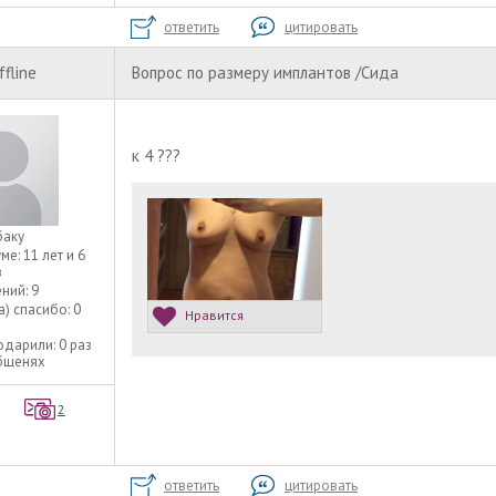
ответить
цитировать
ffline
Вопрос по размеру имплантов /Сида
к 4 ???
баку
уме:
11 лет и 6
в
ний:
9
а) спасибо:
0
Нравится
одарили:
0 раз
общенях
2
ответить
цитировать