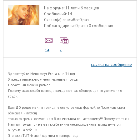
На форуме:
11 лет и 6 месяцев
Сообщений:
14
Сказал(а) спасибо:
0 раз
Поблагодарили:
0 раз в 0 сообщенях
14
2
ссылка на сообщение
Здравствуйте. Меня зовут Елена. мне 31 год..
Я всегда считала, что у меня маленькая грудь.
Несчастный мелкий размер..
Поэтому, сколько себя помню, я всегда мечтала об операции по увеличению
груди.
Если ДО родов меня в принципе она устраивала формой, то После - она стала
обвисшей и пустой(
только во время кормления я была счастлива по-настоящему!!! Потому что такая
Налитая грудь привлекает к себе внимание,восхищенные взгляды---это я
ощутила на себе!!!!!
Это восхиТИТИльно!!! кормила я полтора года!!