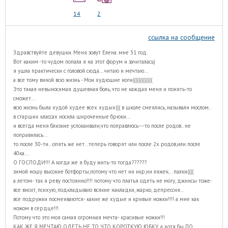
14
2
ссылка на сообщение
Здравствуйте девушки. Меня зовут Елена. мне 31 год.
Вот каким -то чудом попала я на этот форум и зачиталась)
я ушла практически с головой сюда... читаю и мечтаю...
а все тому виной всю жизнь - Мои худющие ноги(((((((((((((
Это такая невыносимая душевная боль, что не каждая меня и понять-то
сможет...
всю жизнь была худой худее всех худых((( в школе смеялись, называли мослом..
в старших классах носила широченные брюки...
и всегда меня близкие успокаивали,что поправлюсь---то после родов.. не
поправилась...
то после 30-ти...опять же нет...теперь говорят или после 2х родов,или после
40ка...
О ГОСПОДИ!!! А когда же я буду жить-то тогда??????
зимой ношу высокие ботфорты,потому что нет ни икр,ни ляжек... палки((((
а летом- так я реву постоянно!!!! потому что платья одеть не могу, джинсы тоже-
все висит, психую, подкладываю всякие накладки, жарко, депрессия...
все подружки посмеиваются- какие же худые и кривые ножки!!!! а мне как
ножом в сердце!!!
Потому что это моя самая огромная мечта- красивые ножки!!!
КАК ЖЕ Я МЕЧТАЮ ОДЕТЬ НЕ ТО ЧТО КОРОТКУЮ ЮБКУ, а хотя бы ПО