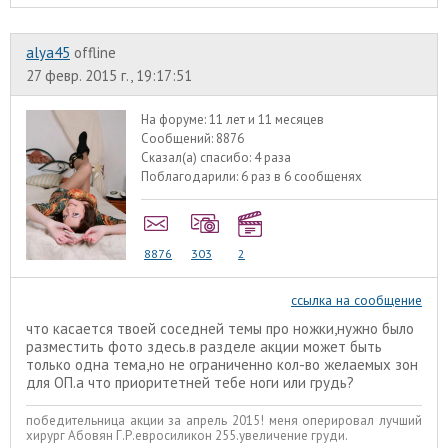
alyа45
offline
27 февр. 2015 г., 19:17:51
На форуме:
11 лет и 11 месяцев
Сообщений:
8876
Сказал(а) спасибо:
4 раза
Поблагодарили:
6 раз в 6 сообщенях
8876
303
2
ссылка на сообщение
что касается твоей соседней темы про ножки,нужно было
разместить фото здесь.в разделе акции может быть
только одна тема,но не ограниченно кол-во желаемых зон
для ОП.а что приоритетней тебе ноги или грудь?
победительница акции за апрель 2015! меня оперировал лучший
хирург Абовян Г.Р.евросиликон 255.увеличение груди.