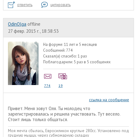
ответить
цитировать
OdinOlga
offline
27 февр. 2015 г., 18:38:53
На форуме:
11 лет и 5 месяцев
Сообщений:
774
Сказал(а) спасибо:
1 раз
Поблагодарили:
5 раз в 5 сообщенях
774
19
ссылка на сообщение
Привет. Меня зовут Оля. Ты молодец что
зарегистрировалась и решила участвовать. Тут весело.
Стоит лишь только общаться.
Моя мечта сбылась, Евросиликон круглые 280сс. Установлено под
грудную мышцу, через субмомарную складку