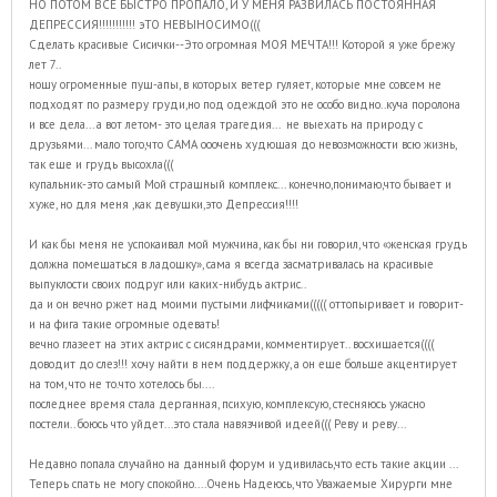
НО ПОТОМ ВСЕ БЫСТРО ПРОПАЛО, И У МЕНЯ РАЗВИЛАСЬ ПОСТОЯННАЯ
ДЕПРЕССИЯ!!!!!!!!!!! эТО НЕВЫНОСИМО(((
Сделать красивые Сисички--Это огромная МОЯ МЕЧТА!!! Которой я уже брежу
лет 7..
ношу огроменные пуш-апы, в которых ветер гуляет, которые мне совсем не
подходят по размеру груди,но под одеждой это не особо видно..куча поролона
и все дела... а вот летом- это целая трагедия... не выехать на природу с
друзьями... мало того,что САМА ооочень худющая до невозможности всю жизнь,
так еще и грудь высохла(((
купальник-это самый Мой страшный комплекс... конечно,понимаю,что бывает и
хуже, но для меня ,как девушки,это Депрессия!!!!
И как бы меня не успокаивал мой мужчина, как бы ни говорил, что «женская грудь
должна помещаться в ладошку», сама я всегда засматривалась на красивые
выпуклости своих подруг или каких-нибудь актрис..
да и он вечно ржет над моими пустыми лифчиками((((( оттопыривает и говорит-
и на фига такие огромные одевать!
вечно глазеет на этих актрис с сисяндрами, комментирует.. восхищается((((
доводит до слез!!! хочу найти в нем поддержку, а он еще больше акцентирует
на том, что не то.что хотелось бы....
последнее время стала дерганная, психую, комплексую, стесняюсь ужасно
постели.. боюсь что уйдет...это стала навязчивой идеей((( Реву и реву...
Недавно попала случайно на данный форум и удивилась,что есть такие акции ...
Теперь спать не могу спокойно....Очень Надеюсь, что Уважаемые Хирурги мне