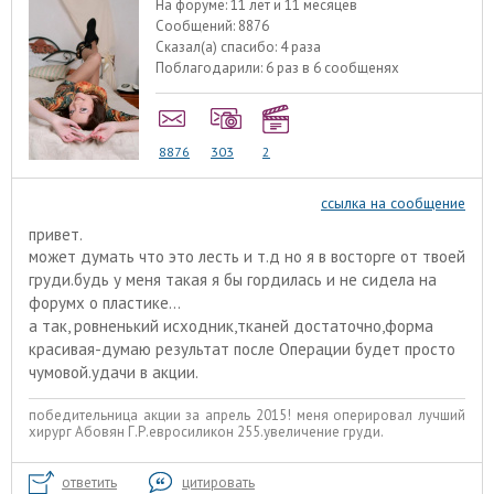
На форуме:
11 лет и 11 месяцев
Сообщений:
8876
Сказал(а) спасибо:
4 раза
Поблагодарили:
6 раз в 6 сообщенях
8876
303
2
ссылка на сообщение
привет.
может думать что это лесть и т.д но я в восторге от твоей
груди.будь у меня такая я бы гордилась и не сидела на
форумх о пластике...
а так, ровненький исходник,тканей достаточно,форма
красивая-думаю результат после Операции будет просто
чумовой.удачи в акции.
победительница акции за апрель 2015! меня оперировал лучший
хирург Абовян Г.Р.евросиликон 255.увеличение груди.
ответить
цитировать