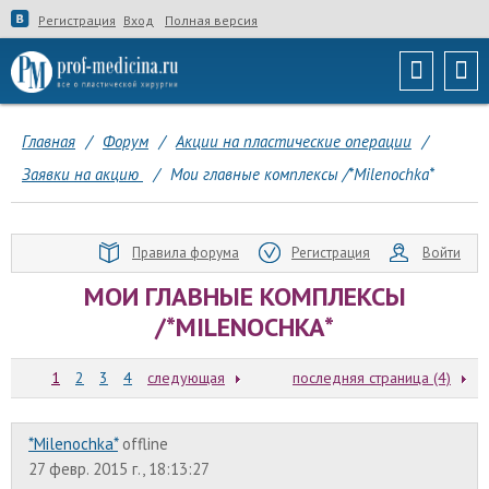
Регистрация
Вход
Полная версия
Главная
/
Форум
/
Акции на пластические операции
/
Заявки на акцию
/
Мои главные комплексы /*Milenochka*
Правила форума
Регистрация
Войти
МОИ ГЛАВНЫЕ КОМПЛЕКСЫ
/*MILENOCHKA*
1
2
3
4
следующая
последняя страница (4)
*Milenochka*
offline
27 февр. 2015 г., 18:13:27