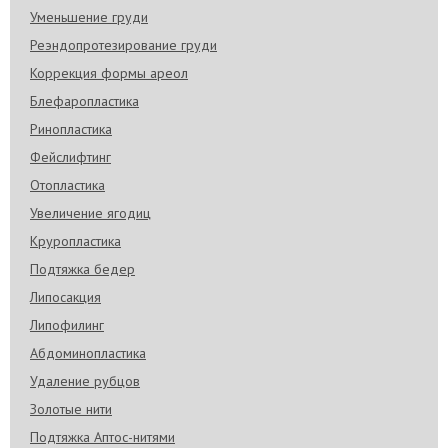
Уменьшение груди
Реэндопротезирование груди
Коррекция формы ареол
Блефаропластика
Ринопластика
Фейслифтинг
Отопластика
Увеличение ягодиц
Круропластика
Подтяжка бедер
Липосакция
Липофилинг
Абдоминопластика
Удаление рубцов
Золотые нити
Подтяжка Аптос-нитями