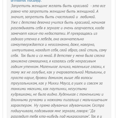
arinaohot писал(а):
Запретить женщине желать быть красивой - это все
равно что запретить женщине быть женщиной. А
значит, запретить быть счастливой и любимой.
Уже с детства девочка учится быть красивой, начиная
разглядывать себя в зеркале и очень огорчается, когда
замечает какие-то недостатки. И превращаясь из
гадкого утенка в лебедя, она окончательно
самоутверждается и неосознанно, даже, наверно,
интуитивно, находит себя, свой образ, свой стиль, саму
себя. Так было и со мной. В детстве у меня была слегка
занижена самооценка, я казалась себе некрасивым
гадким утенком. Маленькое личико, маленькие глазки, к
тому же не голубые, как у очаровательной Мальвины, а
просто карие, бровки домиком, выше лба волосы
треугольником, как у Микки Мауса, а ушек и совсем за
тонкими мягкими, как паутинки, негустыми
кудряшками, не было видно. Худенькая с тоненькими и
длинными ручками и ножками пигалица с мальчишечьим
характером. Ну прямо одуванчик одуванчиком. Сестра
подшучивала, подсовывая мне зеркало, говоря: "Да
разглядит тебя кто-нибудь под микроскопом". Так я и