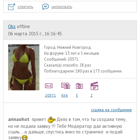
ответить
цитировать
Oks
offline
06 марта 2015 г., 16:16:45
Город:
Нижний Новгород
На форуме:
13 лет и 5 месяцев
Сообщений:
20371
Сказал(а) спасибо:
28 раз
Поблагодарили:
180 раз в 173 сообщенях
20371
656
5
2
ссылка на сообщение
arinaohot
привет
Дело в том, что ты создала тему,
но не подала заявку !!! Тебе Модератор дал активную
ссыль....а дальше, спустись вниз по страничке и подай
заявку