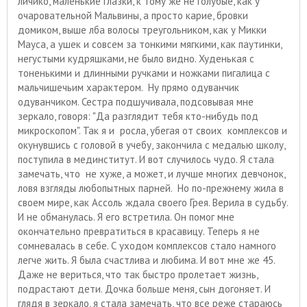
личико, маленькие глазки, к тому же не голубые, как у
очаровательной Мальвины, а просто карие, бровки
домиком, выше лба волосы треугольником, как у Микки
Мауса, а ушек и совсем за тонкими мягкими, как паутинки,
негустыми кудряшками, не было видно. Худенькая с
тоненькими и длинными ручками и ножками пигалица с
мальчишечьим характером. Ну прямо одуванчик
одуванчиком. Сестра подшучивала, подсовывая мне
зеркало, говоря: "Да разглядит тебя кто-нибудь под
микроскопом". Так я и росла, убегая от своих комплексов и
окунувшись с головой в учебу, закончила с медалью школу,
поступила в мединститут. И вот случилось чудо. Я стала
замечать, что не хуже, а может, и лучше многих девчонок,
ловя взгляды любопытных парней. Но по-прежнему жила в
своем мире, как Ассоль ждала своего Грея. Верила в судьбу.
И не обманулась. Я его встретила. Он помог мне
окончательно превратиться в красавицу. Теперь я не
сомневалась в себе. С уходом комплексов стало намного
легче жить. Я была счастлива и любима. И вот мне же 45.
Даже не вериться, что так быстро пролетает жизнь,
подрастают дети. Дочка больше меня, сын догоняет. И
глядя в зеркало, я стала замечать, что все реже стараюсь