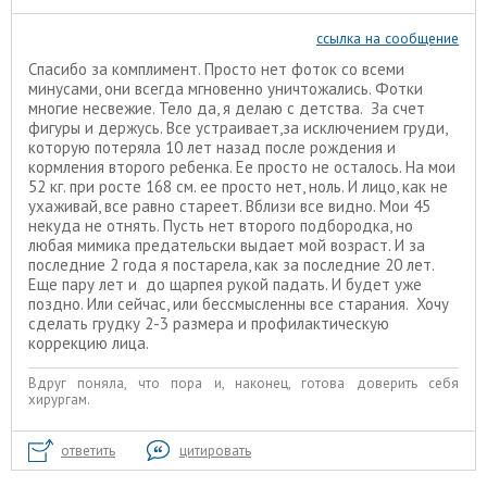
ссылка на сообщение
Спасибо за комплимент. Просто нет фоток со всеми
минусами, они всегда мгновенно уничтожались. Фотки
многие несвежие. Тело да, я делаю с детства. За счет
фигуры и держусь. Все устраивает,за исключением груди,
которую потеряла 10 лет назад после рождения и
кормления второго ребенка. Ее просто не осталось. На мои
52 кг. при росте 168 см. ее просто нет, ноль. И лицо, как не
ухаживай, все равно стареет. Вблизи все видно. Мои 45
некуда не отнять. Пусть нет второго подбородка, но
любая мимика предательски выдает мой возраст. И за
последние 2 года я постарела, как за последние 20 лет.
Еще пару лет и до щарпея рукой падать. И будет уже
поздно. Или сейчас, или бессмысленны все старания. Хочу
сделать грудку 2-3 размера и профилактическую
коррекцию лица.
Вдруг поняла, что пора и, наконец, готова доверить себя
хирургам.
ответить
цитировать