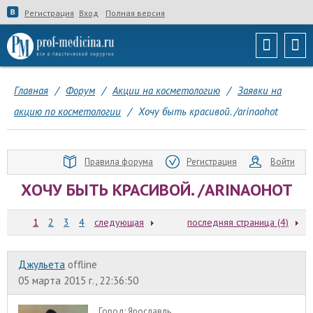
Регистрация
Вход
Полная версия
Главная
/
Форум
/
Акции на косметологию
/
Заявки на
акцию по косметологии
/
Хочу быть красивой. /arinaohot
Правила форума
Регистрация
Войти
ХОЧУ БЫТЬ КРАСИВОЙ. /ARINAOHOT
1
2
3
4
следующая
последняя страница (4)
Джульета
offline
05 марта 2015 г., 22:36:50
Город:
Ярославль