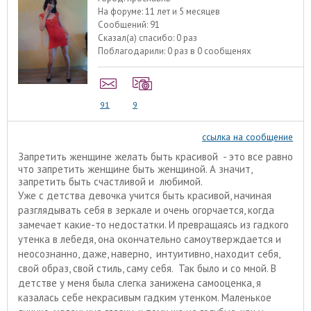
На форуме:
11 лет и 5 месяцев
Сообщений:
91
Сказал(а) спасибо:
0 раз
Поблагодарили:
0 раз в 0 сообщенях
91
9
ссылка на сообщение
Запретить женщине желать быть красивой - это все равно
что запретить женщине быть женщиной. А значит,
запретить быть счастливой и любимой.
Уже с детства девочка учится быть красивой, начиная
разглядывать себя в зеркале и очень огорчается, когда
замечает какие-то недостатки. И превращаясь из гадкого
утенка в лебедя, она окончательно самоутверждается и
неосознанно, даже, наверно, интуитивно, находит себя,
свой образ, свой стиль, саму себя. Так было и со мной. В
детстве у меня была слегка занижена самооценка, я
казалась себе некрасивым гадким утенком. Маленькое