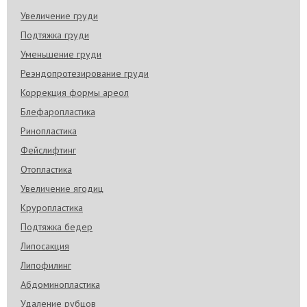
Увеличение груди
Подтяжка груди
Уменьшение груди
Реэндопротезирование груди
Коррекция формы ареол
Блефаропластика
Ринопластика
Фейслифтинг
Отопластика
Увеличение ягодиц
Круропластика
Подтяжка бедер
Липосакция
Липофилинг
Абдоминопластика
Удаление рубцов